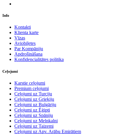
Info
Kontakti
Klienta karte
Vīzas
Aviobiļetes
Par Kompāniju
Apdrošināšana
Konfidencialitātes politika
Ceļojumi
Karstie ceļojumi
Premium ceļojumi
Ceļojumi uz Turciju
Ceļojumi uz Grieķiju
Ceļojumi uz Bulgāriju
Ceļojumi uz Ēģipti
Ceļojumi uz Spāniju
Ceļojumi uz Melnkalni
Ceļojumi uz Taizemi
Ceļojumi uz Apv. Arābu Emirātiem