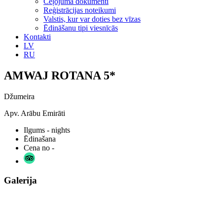
Ceļojuma dokumenti
Reģistrācijas noteikumi
Valstis, kur var doties bez vīzas
Ēdināšanu tipi viesnīcās
Kontakti
LV
RU
AMWAJ ROTANA 5*
Džumeira
Apv. Arābu Emirāti
Ilgums
- nights
Ēdinašana
Cena no
-
Galerija