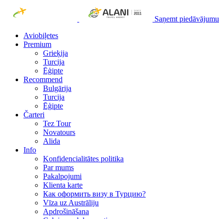
Saņemt piedāvājumu
Aviobiļetes
Premium
Grieķija
Turcija
Ēģipte
Recommend
Bulgārija
Turcija
Ēģipte
Čarteri
Tez Tour
Novatours
Alida
Info
Konfidencialitātes politika
Par mums
Рakalpojumi
Klienta karte
Как оформить визу в Турцию?
Vīza uz Austrāliju
Apdrošināšana