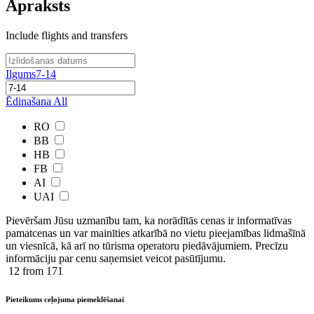
Apraksts
Include flights and transfers
Ilgums
7-14
Ēdinašana
All
RO
BB
HB
FB
AI
UAI
Pievēršam Jūsu uzmanību tam, ka norādītās cenas ir ​informatīvas ​
pamatcenas un var mainīties atkarībā ​no ​vietu pieejamības lidmašīnā
un viesnīcā, kā arī no tūrisma operatoru piedāvājumiem. Precīzu
informāciju par cenu saņemsiet veicot pasūtījumu.
12
from 171
Pieteikums ceļojuma piemeklēšanai