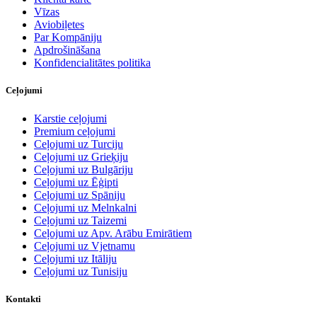
Vīzas
Aviobiļetes
Par Kompāniju
Apdrošināšana
Konfidencialitātes politika
Ceļojumi
Karstie ceļojumi
Premium ceļojumi
Ceļojumi uz Turciju
Ceļojumi uz Grieķiju
Ceļojumi uz Bulgāriju
Ceļojumi uz Ēģipti
Ceļojumi uz Spāniju
Ceļojumi uz Melnkalni
Ceļojumi uz Taizemi
Ceļojumi uz Apv. Arābu Emirātiem
Ceļojumi uz Vjetnamu
Ceļojumi uz Itāliju
Ceļojumi uz Tunisiju
Kontakti