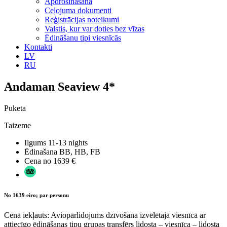
Apdrošināšana
Ceļojuma dokumenti
Reģistrācijas noteikumi
Valstis, kur var doties bez vīzas
Ēdināšanu tipi viesnīcās
Kontakti
LV
RU
Andaman Seaview 4*
Puketa
Taizeme
Ilgums
11-13 nights
Ēdinašana
BB, HB, FB
Cena no
1639 €
No 1639 eiro; par personu
Cenā iekļauts: Aviopārlidojums dzīvošana izvēlētajā viesnīcā ar
attiecīgo ēdināšanas tipu grupas transfērs lidosta – viesnīca – lidosta