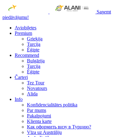
Saņemt
piedāvājumu!
Aviobiļetes
Premium
Grieķija
Turcija
Ēģipte
Recommend
Bulgārija
Turcija
Ēģipte
Čarteri
Tez Tour
Novatours
Alida
Info
Konfidencialitātes politika
Par mums
Рakalpojumi
Klienta karte
Как оформить визу в Турцию?
Vīza uz Austrāliju