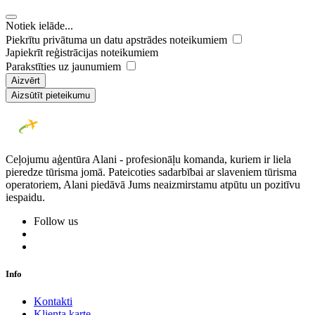
Notiek ielāde...
Piekrītu privātuma un datu apstrādes noteikumiem
Japiekrīt reģistrācijas noteikumiem
Parakstīties uz jaunumiem
Aizvērt
Aizsūtīt pieteikumu
Ceļojumu aģentūra Alani - profesionāļu komanda, kuriem ir liela
pieredze tūrisma jomā. Pateicoties sadarbībai ar slaveniem tūrisma
operatoriem, Alani piedāvā Jums neaizmirstamu atpūtu un pozitīvu
iespaidu.
Follow us
Info
Kontakti
Klienta karte