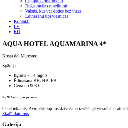
Ceļojuma dokumenti
Reģistrācijas noteikumi
Valstis, kur var doties bez vīzas
Ēdināšanu tipi viesnīcās
Kontakti
LV
RU
AQUA HOTEL AQUAMARINA 4*
Kosta del Maresme
Spānija
Ilgums
7-14 nights
Ēdinašana
BB, HB, FB
Cena no
903 €
No 903 eiro; par personu
Cenā iekļauts: Aviopārlidojums dzīvošana izvēlētajā viesnīcā ar attiecī
Skatīt datumus
Galerija