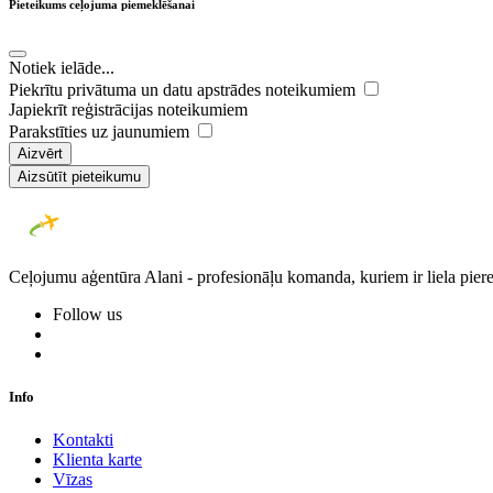
Pieteikums ceļojuma piemeklēšanai
Notiek ielāde...
Piekrītu privātuma un datu apstrādes noteikumiem
Japiekrīt reģistrācijas noteikumiem
Parakstīties uz jaunumiem
Aizvērt
Aizsūtīt pieteikumu
Ceļojumu aģentūra Alani - profesionāļu komanda, kuriem ir liela piere
Follow us
Info
Kontakti
Klienta karte
Vīzas