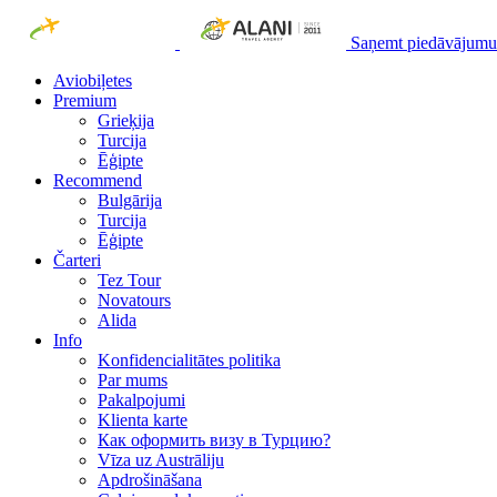
Saņemt piedāvājumu
Aviobiļetes
Premium
Grieķija
Turcija
Ēģipte
Recommend
Bulgārija
Turcija
Ēģipte
Čarteri
Tez Tour
Novatours
Alida
Info
Konfidencialitātes politika
Par mums
Рakalpojumi
Klienta karte
Как оформить визу в Турцию?
Vīza uz Austrāliju
Apdrošināšana