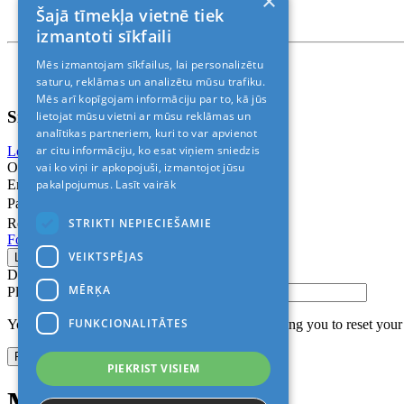
×
T. +371 24888878
Šajā tīmekļa vietnē tiek
Rīga, Kr.Barona 88
izmantoti sīkfaili
Mēs izmantojam sīkfailus, lai personalizētu
Nosacījumi un atrunas
© 2011-2026> «ALANI SIA»
saturu, reklāmas un analizētu mūsu trafiku.
Mēs arī kopīgojam informāciju par to, kā jūs
Sign In
lietojat mūsu vietni ar mūsu reklāmas un
analītikas partneriem, kuri to var apvienot
ar citu informāciju, ko esat viņiem sniedzis
Login with Facebook
Login with Google
vai ko viņi ir apkopojuši, izmantojot jūsu
Or
pakalpojumus.
Lasīt vairāk
Email
Password
STRIKTI NEPIECIEŠAMIE
Remember me
Forgot Password?
VEIKTSPĒJAS
Don’t have an account?
Sign up
MĒRĶA
Please confirm login email below
FUNKCIONALITĀTES
You will receive an email containing a link allowing you to reset you
PIEKRIST VISIEM
Modal title