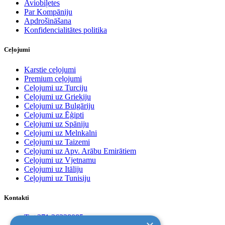
Aviobiļetes
Par Kompāniju
Apdrošināšana
Konfidencialitātes politika
Ceļojumi
Karstie ceļojumi
Premium ceļojumi
Ceļojumi uz Turciju
Ceļojumi uz Grieķiju
Ceļojumi uz Bulgāriju
Ceļojumi uz Ēģipti
Ceļojumi uz Spāniju
Ceļojumi uz Melnkalni
Ceļojumi uz Taizemi
Ceļojumi uz Apv. Arābu Emirātiem
Ceļojumi uz Vjetnamu
Ceļojumi uz Itāliju
Ceļojumi uz Tunisiju
Kontakti
T. +371 26228085