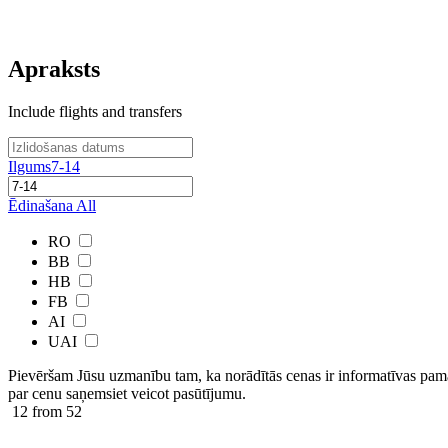
Apraksts
Include flights and transfers
Ilgums
7-14
Ēdinašana
All
RO
BB
HB
FB
AI
UAI
Pievēršam Jūsu uzmanību tam, ka norādītās cenas ir ​informatīvas ​pama
par cenu saņemsiet veicot pasūtījumu.
12
from 52