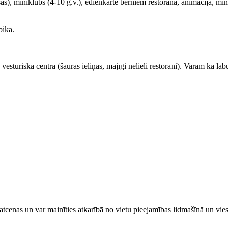
s), miniklubs (4-10 g.v.), ēdienkarte bērniem restorānā, animācija, min
bika.
ēsturiskā centra (šauras ieliņas, mājīgi nelieli restorāni). Varam kā la
tcenas un var mainīties atkarībā ​no ​vietu pieejamības lidmašīnā un vi