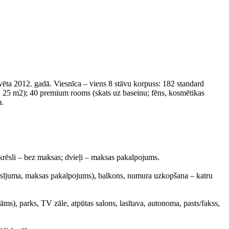
vēta 2012. gadā. Viesnīca – viens 8 stāvu korpuss: 182 standard
., 25 m2); 40 premium rooms (skats uz baseinu; fēns, kosmētikas
m.
as krēsli – bez maksas; dvieļi – maksas pakalpojums.
prasījuma, maksas pakalpojums), balkons, numura uzkopšana – katru
ldāms), parks, TV zāle, atpūtas salons, lasītava, autonoma, pasts/fakss,