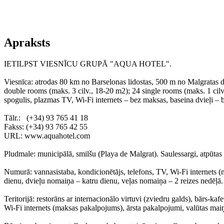
Apraksts
IETILPST VIESNĪCU GRUPĀ "AQUA HOTEL".
Viesnīca: atrodas 80 km no Barselonas lidostas, 500 m no Malgratas d
double rooms (maks. 3 cilv., 18-20 m2); 24 single rooms (maks. 1 cilv
spogulis, plazmas TV, Wi-Fi internets – bez maksas, baseina dvieļi – be
Tālr.: (+34) 93 765 41 18
Fakss: (+34) 93 765 42 55
URL: www.aquahotel.com
Pludmale: municipālā, smilšu (Playa de Malgrat). Saulessargi, atpūtas
Numurā: vannasistaba, kondicionētājs, telefons, TV, Wi-Fi internets
dienu, dvieļu nomaiņa – katru dienu, veļas nomaiņa – 2 reizes nedēļā.
Teritorijā: restorāns ar internacionālo virtuvi (zviedru galds), bārs-kaf
Wi-Fi internets (maksas pakalpojums), ārsta pakalpojumi, valūtas mai