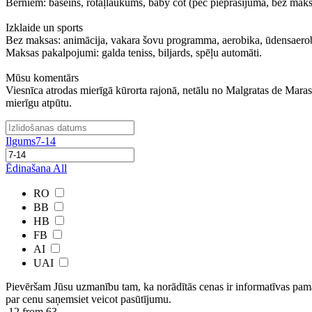
Bērniem: baseins, rotaļlaukums, baby cot (pēc pieprasījuma, bez maksa
Izklaide un sports
Bez maksas: animācija, vakara šovu programma, aerobika, ūdensaero
Maksas pakalpojumi: galda teniss, biljards, spēļu automāti.
Mūsu komentārs
Viesnīca atrodas mierīgā kūrorta rajonā, netālu no Malgratas de Maras v
mierīgu atpūtu.
Ilgums
7-14
Ēdinašana
All
RO
BB
HB
FB
AI
UAI
Pievēršam Jūsu uzmanību tam, ka norādītās cenas ir ​informatīvas ​pama
par cenu saņemsiet veicot pasūtījumu.
12
from 63