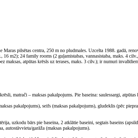
e Maras pilsētas centra, 250 m no pludmales. Uzcelta 1988. gadā, reno
., 16 m2); 24 family rooms (2 guļamistabas, vannasistaba, maks. 4 cilv
z maksas, atpūtas krēsls uz terases, maks. 3 cilv.); ir numuri invalīdie
 krēsli, matrači – maksas pakalpojums. Pie baseina: saulessargi, atpūt
 (maksas pakalpojums), seifs (maksas pakalpojums), gludeklis (pēc pie
etērija, uzkodu bārs pie baseina, 2 atklātie baseini, segtais baseins (apsi
ņa, autostāvvieta/garāža (maksas pakalpojums).