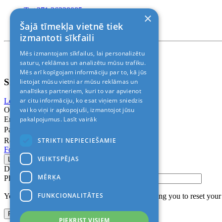
T. +371 26228085
×
T. +371 24888878
Šajā tīmekļa vietnē tiek
Rīga, Kr.Barona 88
izmantoti sīkfaili
Mēs izmantojam sīkfailus, lai personalizētu
Nosacījumi un atrunas
© 2011-2026> «ALANI SIA»
saturu, reklāmas un analizētu mūsu trafiku.
Mēs arī kopīgojam informāciju par to, kā jūs
Sign In
lietojat mūsu vietni ar mūsu reklāmas un
analītikas partneriem, kuri to var apvienot
ar citu informāciju, ko esat viņiem sniedzis
Login with Facebook
Login with Google
vai ko viņi ir apkopojuši, izmantojot jūsu
Or
pakalpojumus.
Lasīt vairāk
Email
Password
STRIKTI NEPIECIEŠAMIE
Remember me
Forgot Password?
VEIKTSPĒJAS
Don’t have an account?
Sign up
MĒRĶA
Please confirm login email below
FUNKCIONALITĀTES
You will receive an email containing a link allowing you to reset you
PIEKRIST VISIEM