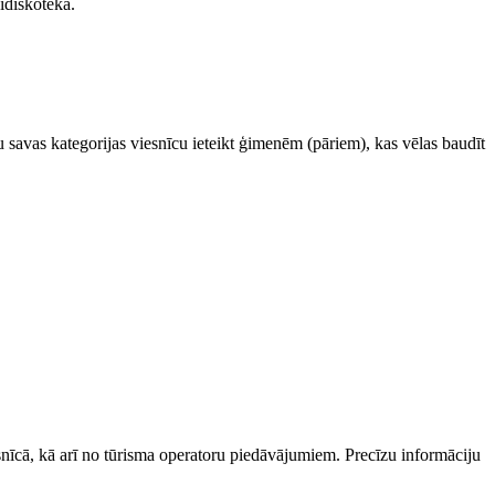
idiskotēka.
bu savas kategorijas viesnīcu ieteikt ģimenēm (pāriem), kas vēlas baudīt
esnīcā, kā arī no tūrisma operatoru piedāvājumiem. Precīzu informāciju