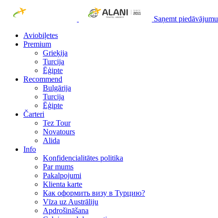
Saņemt piedāvājumu
Aviobiļetes
Premium
Grieķija
Turcija
Ēģipte
Recommend
Bulgārija
Turcija
Ēģipte
Čarteri
Tez Tour
Novatours
Alida
Info
Konfidencialitātes politika
Par mums
Рakalpojumi
Klienta karte
Как оформить визу в Турцию?
Vīza uz Austrāliju
Apdrošināšana