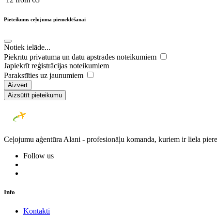
Pieteikums ceļojuma piemeklēšanai
Notiek ielāde...
Piekrītu privātuma un datu apstrādes noteikumiem
Japiekrīt reģistrācijas noteikumiem
Parakstīties uz jaunumiem
Aizvērt
Aizsūtīt pieteikumu
Ceļojumu aģentūra Alani - profesionāļu komanda, kuriem ir liela piere
Follow us
Info
Kontakti