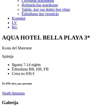
Ceļojuma dokumenti
Reģistrācijas noteikumi
Valstis, kur var doties bez vīzas
Ēdināšanu tipi viesnīcās
Kontakti
LV
RU
AQUA HOTEL BELLA PLAYA 3*
Kosta del Maresme
Spānija
Ilgums
7-14 nights
Ēdinašana
BB, HB, FB
Cena no
836 €
No 836 eiro; par personu
Skatīt datumus
Galerija