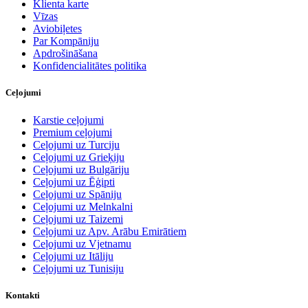
Klienta karte
Vīzas
Aviobiļetes
Par Kompāniju
Apdrošināšana
Konfidencialitātes politika
Ceļojumi
Karstie ceļojumi
Premium ceļojumi
Ceļojumi uz Turciju
Ceļojumi uz Grieķiju
Ceļojumi uz Bulgāriju
Ceļojumi uz Ēģipti
Ceļojumi uz Spāniju
Ceļojumi uz Melnkalni
Ceļojumi uz Taizemi
Ceļojumi uz Apv. Arābu Emirātiem
Ceļojumi uz Vjetnamu
Ceļojumi uz Itāliju
Ceļojumi uz Tunisiju
Kontakti