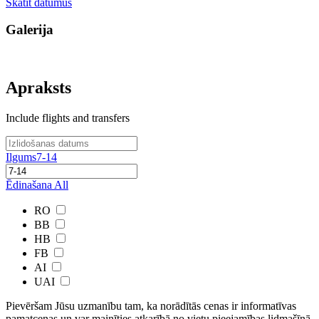
Skatīt datumus
Galerija
Apraksts
Include flights and transfers
Ilgums
7-14
Ēdinašana
All
RO
BB
HB
FB
AI
UAI
Pievēršam Jūsu uzmanību tam, ka norādītās cenas ir ​informatīvas ​
pamatcenas un var mainīties atkarībā ​no ​vietu pieejamības lidmašīnā