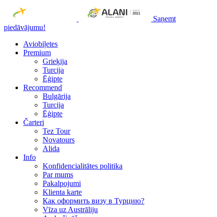
Saņemt
piedāvājumu!
Aviobiļetes
Premium
Grieķija
Turcija
Ēģipte
Recommend
Bulgārija
Turcija
Ēģipte
Čarteri
Tez Tour
Novatours
Alida
Info
Konfidencialitātes politika
Par mums
Рakalpojumi
Klienta karte
Как оформить визу в Турцию?
Vīza uz Austrāliju