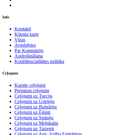
Info
Kontakti
Klienta karte
Vīzas
Aviobiļetes
Par Kompāniju
Apdrošināšana
Konfidencialitātes politika
Ceļojumi
Karstie ceļojumi
Premium ceļojumi
Ceļojumi uz Turciju
Ceļojumi uz Grieķiju
Ceļojumi uz Bulgāriju
Ceļojumi uz Ēģipti
Ceļojumi uz Spāniju
Ceļojumi uz Melnkalni
Ceļojumi uz Taizemi
Ceļojumi uz Apv. Arābu Emirātiem