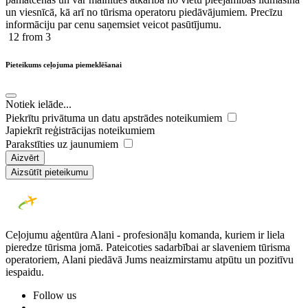
un viesnīcā, kā arī no tūrisma operatoru piedāvājumiem. Precīzu
informāciju par cenu saņemsiet veicot pasūtījumu.
12
from 3
Pieteikums ceļojuma piemeklēšanai
Notiek ielāde...
Piekrītu privātuma un datu apstrādes noteikumiem
Japiekrīt reģistrācijas noteikumiem
Parakstīties uz jaunumiem
Aizvērt
Aizsūtīt pieteikumu
Ceļojumu aģentūra Alani - profesionāļu komanda, kuriem ir liela
pieredze tūrisma jomā. Pateicoties sadarbībai ar slaveniem tūrisma
operatoriem, Alani piedāvā Jums neaizmirstamu atpūtu un pozitīvu
iespaidu.
Follow us