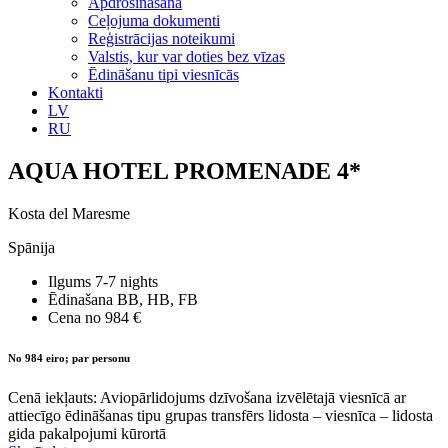
Apdrošināšana
Ceļojuma dokumenti
Reģistrācijas noteikumi
Valstis, kur var doties bez vīzas
Ēdināšanu tipi viesnīcās
Kontakti
LV
RU
AQUA HOTEL PROMENADE 4*
Kosta del Maresme
Spānija
Ilgums
7-7 nights
Ēdinašana
BB, HB, FB
Cena no
984 €
No 984 eiro; par personu
Cenā iekļauts: Aviopārlidojums dzīvošana izvēlētajā viesnīcā ar
attiecīgo ēdināšanas tipu grupas transfērs lidosta – viesnīca – lidosta
gida pakalpojumi kūrortā