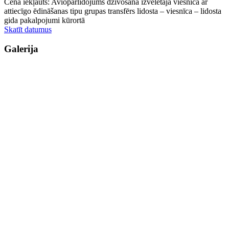
Cenā iekļauts: Aviopārlidojums dzīvošana izvēlētajā viesnīcā ar
attiecīgo ēdināšanas tipu grupas transfērs lidosta – viesnīca – lidosta
gida pakalpojumi kūrortā
Skatīt datumus
Galerija