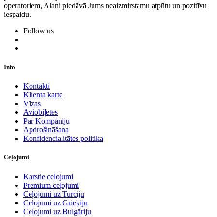
operatoriem, Alani piedāvā Jums neaizmirstamu atpūtu un pozitīvu
iespaidu.
Follow us
Info
Kontakti
Klienta karte
Vīzas
Aviobiļetes
Par Kompāniju
Apdrošināšana
Konfidencialitātes politika
Ceļojumi
Karstie ceļojumi
Premium ceļojumi
Ceļojumi uz Turciju
Ceļojumi uz Grieķiju
Ceļojumi uz Bulgāriju