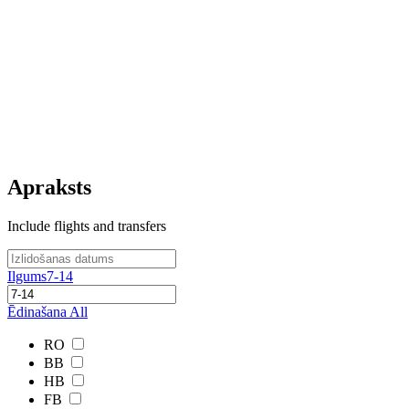
Apraksts
Include flights and transfers
Ilgums
7-14
Ēdinašana
All
RO
BB
HB
FB