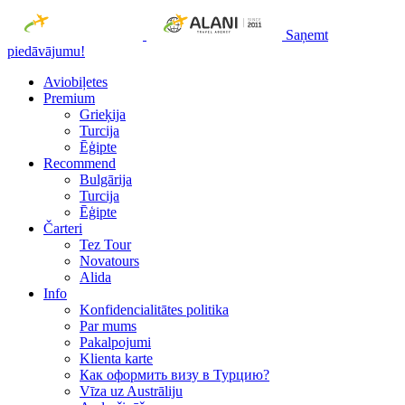
Saņemt
piedāvājumu!
Aviobiļetes
Premium
Grieķija
Turcija
Ēģipte
Recommend
Bulgārija
Turcija
Ēģipte
Čarteri
Tez Tour
Novatours
Alida
Info
Konfidencialitātes politika
Par mums
Рakalpojumi
Klienta karte
Как оформить визу в Турцию?
Vīza uz Austrāliju