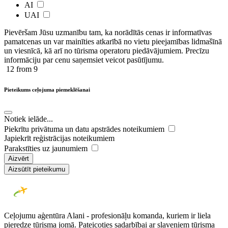
AI
UAI
Pievēršam Jūsu uzmanību tam, ka norādītās cenas ir ​informatīvas ​
pamatcenas un var mainīties atkarībā ​no ​vietu pieejamības lidmašīnā
un viesnīcā, kā arī no tūrisma operatoru piedāvājumiem. Precīzu
informāciju par cenu saņemsiet veicot pasūtījumu.
12
from 9
Pieteikums ceļojuma piemeklēšanai
Notiek ielāde...
Piekrītu privātuma un datu apstrādes noteikumiem
Japiekrīt reģistrācijas noteikumiem
Parakstīties uz jaunumiem
Aizvērt
Aizsūtīt pieteikumu
Ceļojumu aģentūra Alani - profesionāļu komanda, kuriem ir liela
pieredze tūrisma jomā. Pateicoties sadarbībai ar slaveniem tūrisma