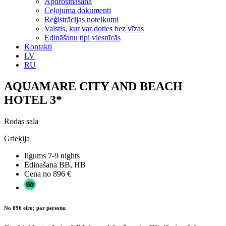
Apdrošināšana
Ceļojuma dokumenti
Reģistrācijas noteikumi
Valstis, kur var doties bez vīzas
Ēdināšanu tipi viesnīcās
Kontakti
LV
RU
AQUAMARE CITY AND BEACH
HOTEL 3*
Rodas sala
Grieķija
Ilgums
7-9 nights
Ēdinašana
BB, HB
Cena no
896 €
No 896 eiro; par personu