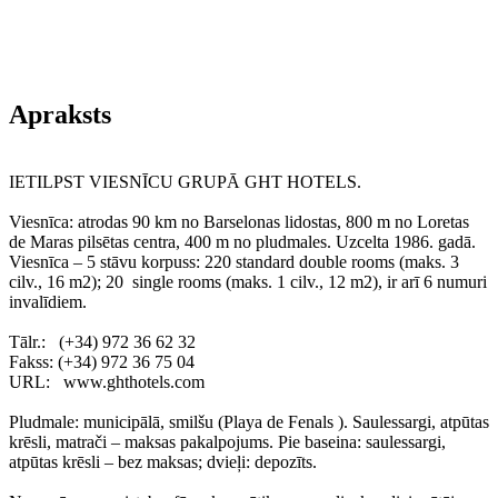
Apraksts
IETILPST VIESNĪCU GRUPĀ GHT HOTELS.
Viesnīca: atrodas 90 km no Barselonas lidostas, 800 m no Loretas
de Maras pilsētas centra, 400 m no pludmales. Uzcelta 1986. gadā.
Viesnīca – 5 stāvu korpuss: 220 standard double rooms (maks. 3
cilv., 16 m2); 20 single rooms (maks. 1 cilv., 12 m2), ir arī 6 numuri
invalīdiem.
Tālr.: (+34) 972 36 62 32
Fаkss: (+34) 972 36 75 04
URL: www.ghthotels.com
Pludmale: municipālā, smilšu (Playa de Fenals ). Saulessargi, atpūtas
krēsli, matrači – maksas pakalpojums. Pie baseina: saulessargi,
atpūtas krēsli – bez maksas; dvieļi: depozīts.