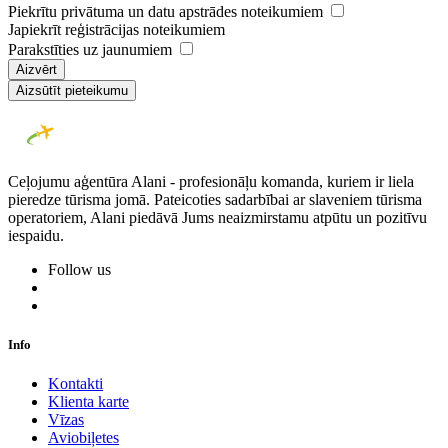
Piekrītu privātuma un datu apstrādes noteikumiem
Japiekrīt reģistrācijas noteikumiem
Parakstīties uz jaunumiem
Aizvērt
Aizsūtīt pieteikumu
Ceļojumu aģentūra Alani - profesionāļu komanda, kuriem ir liela
pieredze tūrisma jomā. Pateicoties sadarbībai ar slaveniem tūrisma
operatoriem, Alani piedāvā Jums neaizmirstamu atpūtu un pozitīvu
iespaidu.
Follow us
Info
Kontakti
Klienta karte
Vīzas
Aviobiļetes