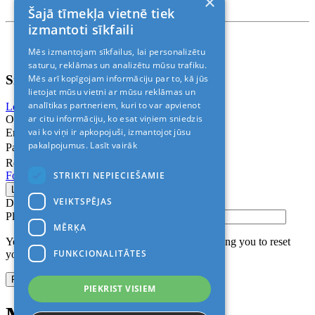
×
Rīga, Kr.Barona 88
Šajā tīmekļa vietnē tiek
izmantoti sīkfaili
Nosacījumi un atrunas
Mēs izmantojam sīkfailus, lai personalizētu
© 2011-2026> «ALANI SIA»
saturu, reklāmas un analizētu mūsu trafiku.
Sign In
Mēs arī kopīgojam informāciju par to, kā jūs
lietojat mūsu vietni ar mūsu reklāmas un
analītikas partneriem, kuri to var apvienot
Login with Facebook
Login with Google
ar citu informāciju, ko esat viņiem sniedzis
Or
vai ko viņi ir apkopojuši, izmantojot jūsu
Email
pakalpojumus.
Lasīt vairāk
Password
Remember me
STRIKTI NEPIECIEŠAMIE
Forgot Password?
VEIKTSPĒJAS
Don’t have an account?
Sign up
Please confirm login email below
MĒRĶA
You will receive an email containing a link allowing you to reset
FUNKCIONALITĀTES
your password to a new preferred one.
PIEKRIST VISIEM
Modal title