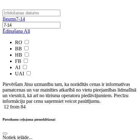
Ilgums
7-14
Ēdinašana
All
RO
BB
HB
FB
AI
UAI
Pievēršam Jūsu uzmanību tam, ka norādītās cenas ir ​informatīvas ​
pamatcenas un var mainīties atkarībā ​no ​vietu pieejamības lidmašīnā
un viesnīcā, kā arī no tūrisma operatoru piedāvājumiem. Precīzu
informāciju par cenu saņemsiet veicot pasūtījumu.
12
from 84
Pieteikums ceļojuma piemeklēšanai
Notiek ielāde...