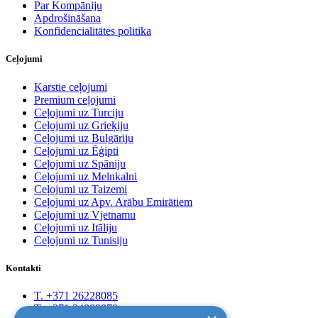
Par Kompāniju
Apdrošināšana
Konfidencialitātes politika
Ceļojumi
Karstie ceļojumi
Premium ceļojumi
Ceļojumi uz Turciju
Ceļojumi uz Grieķiju
Ceļojumi uz Bulgāriju
Ceļojumi uz Ēģipti
Ceļojumi uz Spāniju
Ceļojumi uz Melnkalni
Ceļojumi uz Taizemi
Ceļojumi uz Apv. Arābu Emirātiem
Ceļojumi uz Vjetnamu
Ceļojumi uz Itāliju
Ceļojumi uz Tunisiju
Kontakti
T. +371 26228085
T. +371 24888878