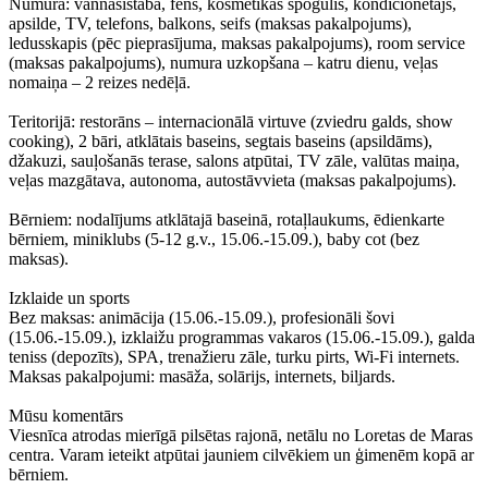
Numurā: vannasistaba, fēns, kosmētikas spogulis, kondicionētājs,
apsilde, TV, telefons, balkons, seifs (maksas pakalpojums),
ledusskapis (pēc pieprasījuma, maksas pakalpojums), room service
(maksas pakalpojums), numura uzkopšana – katru dienu, veļas
nomaiņa – 2 reizes nedēļā.
Teritorijā: restorāns – internacionālā virtuve (zviedru galds, show
cooking), 2 bāri, atklātais baseins, segtais baseins (apsildāms),
džakuzi, sauļošanās terase, salons atpūtai, TV zāle, valūtas maiņa,
veļas mazgātava, autonoma, autostāvvieta (maksas pakalpojums).
Bērniem: nodalījums atklātajā baseinā, rotaļlaukums, ēdienkarte
bērniem, miniklubs (5-12 g.v., 15.06.-15.09.), baby cot (bez
maksas).
Izklaide un sports
Bez maksas: animācija (15.06.-15.09.), profesionāli šovi
(15.06.-15.09.), izklaižu programmas vakaros (15.06.-15.09.), galda
teniss (depozīts), SPA, trenažieru zāle, turku pirts, Wi-Fi internets.
Maksas pakalpojumi: masāža, solārijs, internets, biljards.
Mūsu komentārs
Viesnīca atrodas mierīgā pilsētas rajonā, netālu no Loretas de Maras
centra. Varam ieteikt atpūtai jauniem cilvēkiem un ģimenēm kopā ar
bērniem.