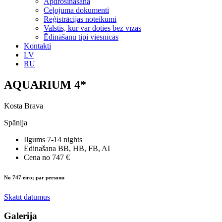
Apdrošināšana
Ceļojuma dokumenti
Reģistrācijas noteikumi
Valstis, kur var doties bez vīzas
Ēdināšanu tipi viesnīcās
Kontakti
LV
RU
AQUARIUM 4*
Kosta Brava
Spānija
Ilgums
7-14 nights
Ēdinašana
BB, HB, FB, AI
Cena no
747 €
No 747 eiro; par personu
Skatīt datumus
Galerija