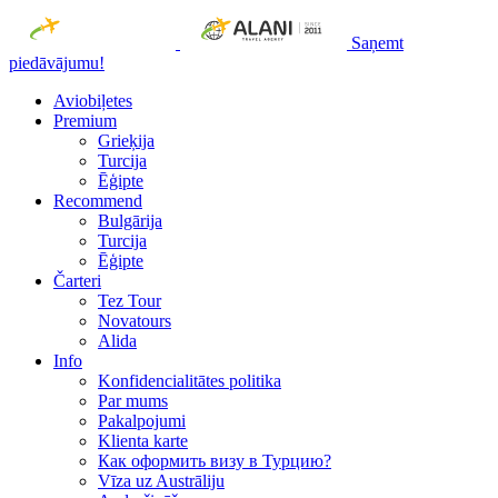
Saņemt
piedāvājumu!
Aviobiļetes
Premium
Grieķija
Turcija
Ēģipte
Recommend
Bulgārija
Turcija
Ēģipte
Čarteri
Tez Tour
Novatours
Alida
Info
Konfidencialitātes politika
Par mums
Рakalpojumi
Klienta karte
Как оформить визу в Турцию?
Vīza uz Austrāliju