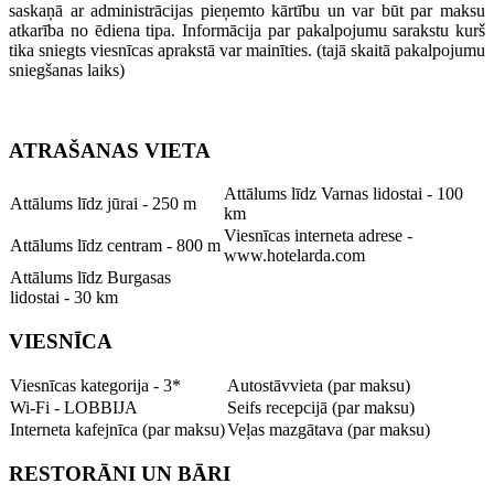
saskaņā ar administrācijas pieņemto kārtību un var būt par maksu
atkarība no ēdiena tipa. Informācija par pakalpojumu sarakstu kurš
tika sniegts viesnīcas aprakstā var mainīties. (tajā skaitā pakalpojumu
sniegšanas laiks)
ATRAŠANAS VIETA
Attālums līdz Varnas lidostai - 100
Attālums līdz jūrai - 250 m
km
Viesnīcas interneta adrese -
Attālums līdz centram - 800 m
www.hotelarda.com
Attālums līdz Burgasas
lidostai - 30 km
VIESNĪCA
Viesnīcas kategorija - 3*
Autostāvvieta (par maksu)
Wi-Fi - LOBBIJA
Seifs recepcijā (par maksu)
Interneta kafejnīca (par maksu)
Veļas mazgātava (par maksu)
RESTORĀNI UN BĀRI