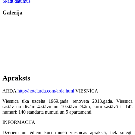
Skatīt datumus
Galerija
Apraksts
ARDA
http://hotelarda.com/arda.html
VIESNĪCA
Viesnīca tika uzcelta 1969.gadā, renovēta 2013.gadā. Viesnīca
sastāv no divām 4-stāvu un 10-stāvu ēkām, kuru sastāvā ir 145
numuri: 140 standarta numuri un 5 apartamenti.
INFORMACĪJA
Dzērieni un ēdieni kuri minēti viesnīcas aprakstā, tiek sniegti