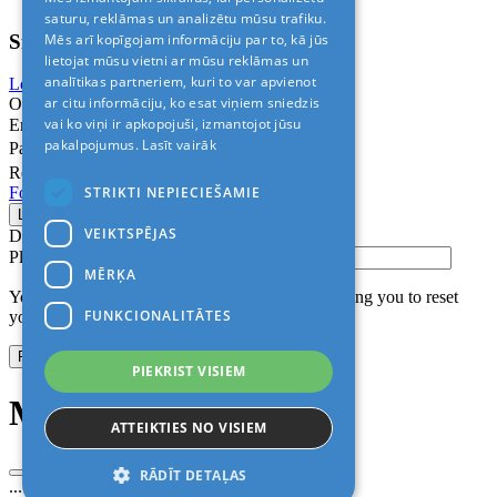
saturu, reklāmas un analizētu mūsu trafiku.
Sign In
Mēs arī kopīgojam informāciju par to, kā jūs
lietojat mūsu vietni ar mūsu reklāmas un
analītikas partneriem, kuri to var apvienot
Login with Facebook
Login with Google
ar citu informāciju, ko esat viņiem sniedzis
Or
vai ko viņi ir apkopojuši, izmantojot jūsu
Email
pakalpojumus.
Lasīt vairāk
Password
Remember me
STRIKTI NEPIECIEŠAMIE
Forgot Password?
VEIKTSPĒJAS
Don’t have an account?
Sign up
Please confirm login email below
MĒRĶA
You will receive an email containing a link allowing you to reset
FUNKCIONALITĀTES
your password to a new preferred one.
PIEKRIST VISIEM
Modal title
ATTEIKTIES NO VISIEM
RĀDĪT DETAĻAS
...