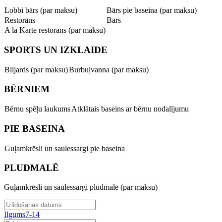
Lobbi bārs (par maksu)
Bārs pie baseina (par maksu)
Restorāns
Bārs
A la Karte restorāns (par maksu)
SPORTS UN IZKLAIDE
Biljards (par maksu)
Burbuļvanna (par maksu)
BĒRNIEM
Bērnu spēļu laukums
Atklātais baseins ar bērnu nodalījumu
PIE BASEINA
Guļamkrēsli un saulessargi pie baseina
PLUDMALĒ
Guļamkrēsli un saulessargi pludmalē (par maksu)
Ilgums
7-14