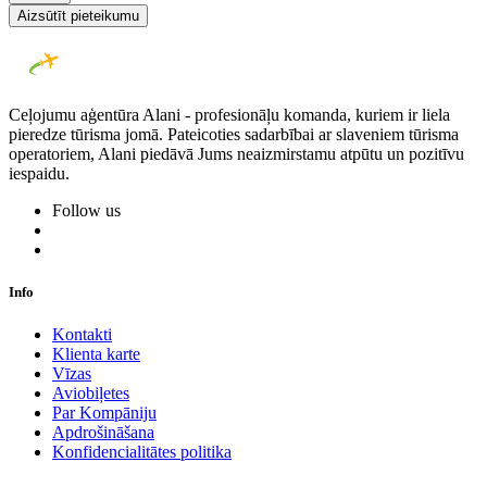
Aizsūtīt pieteikumu
Ceļojumu aģentūra Alani - profesionāļu komanda, kuriem ir liela
pieredze tūrisma jomā. Pateicoties sadarbībai ar slaveniem tūrisma
operatoriem, Alani piedāvā Jums neaizmirstamu atpūtu un pozitīvu
iespaidu.
Follow us
Info
Kontakti
Klienta karte
Vīzas
Aviobiļetes
Par Kompāniju
Apdrošināšana
Konfidencialitātes politika