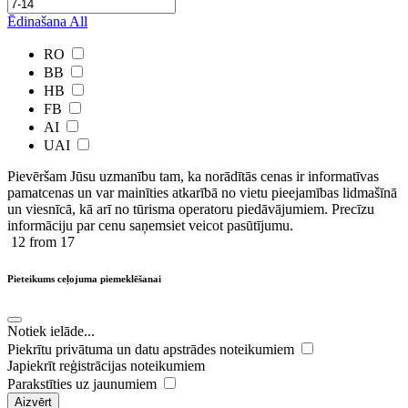
Ēdinašana
All
RO
BB
HB
FB
AI
UAI
Pievēršam Jūsu uzmanību tam, ka norādītās cenas ir ​informatīvas ​
pamatcenas un var mainīties atkarībā ​no ​vietu pieejamības lidmašīnā
un viesnīcā, kā arī no tūrisma operatoru piedāvājumiem. Precīzu
informāciju par cenu saņemsiet veicot pasūtījumu.
12
from 17
Pieteikums ceļojuma piemeklēšanai
Notiek ielāde...
Piekrītu privātuma un datu apstrādes noteikumiem
Japiekrīt reģistrācijas noteikumiem
Parakstīties uz jaunumiem
Aizvērt