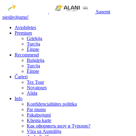
Saņemt
piedāvājumu!
Aviobiļetes
Premium
Grieķija
Turcija
Ēģipte
Recommend
Bulgārija
Turcija
Ēģipte
Čarteri
Tez Tour
Novatours
Alida
Info
Konfidencialitātes politika
Par mums
Рakalpojumi
Klienta karte
Как оформить визу в Турцию?
Vīza uz Austrāliju