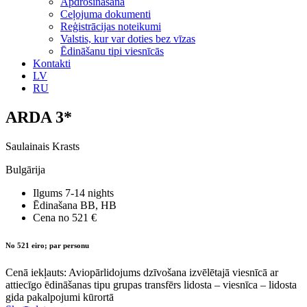
Apdrošināšana
Ceļojuma dokumenti
Reģistrācijas noteikumi
Valstis, kur var doties bez vīzas
Ēdināšanu tipi viesnīcās
Kontakti
LV
RU
ARDA 3*
Saulainais Krasts
Bulgārija
Ilgums
7-14 nights
Ēdinašana
BB, HB
Cena no
521 €
No 521 eiro; par personu
Cenā iekļauts: Aviopārlidojums dzīvošana izvēlētajā viesnīcā ar
attiecīgo ēdināšanas tipu grupas transfērs lidosta – viesnīca – lidosta
gida pakalpojumi kūrortā