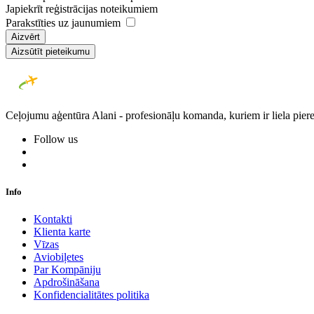
Japiekrīt reģistrācijas noteikumiem
Parakstīties uz jaunumiem
Aizvērt
Aizsūtīt pieteikumu
Ceļojumu aģentūra Alani - profesionāļu komanda, kuriem ir liela piere
Follow us
Info
Kontakti
Klienta karte
Vīzas
Aviobiļetes
Par Kompāniju
Apdrošināšana
Konfidencialitātes politika