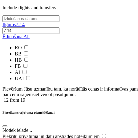
Include flights and transfers
Ilgums
7-14
Ēdinašana
All
RO
BB
HB
FB
AI
UAI
Pievēršam Jūsu uzmanību tam, ka norādītās cenas ir ​informatīvas ​pama
par cenu saņemsiet veicot pasūtījumu.
12
from 19
Pieteikums ceļojuma piemeklēšanai
Notiek ielāde...
Piekrītu privātuma un datu apstrādes noteikumiem