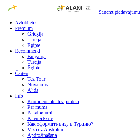
Saņemt piedāvājumu
Aviobiļetes
Premium
Grieķija
Turcija
Ēģipte
Recommend
Bulgārija
Turcija
Ēģipte
Čarteri
Tez Tour
Novatours
Alida
Info
Konfidencialitātes politika
Par mums
Рakalpojumi
Klienta karte
Как оформить визу в Турцию?
Vīza uz Austrāliju
Apdrošināšana