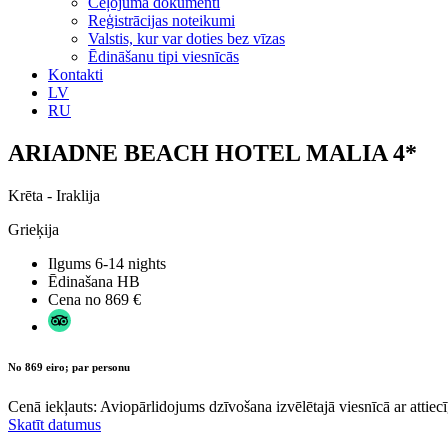
Ceļojuma dokumenti
Reģistrācijas noteikumi
Valstis, kur var doties bez vīzas
Ēdināšanu tipi viesnīcās
Kontakti
LV
RU
ARIADNE BEACH HOTEL MALIA 4*
Krēta - Iraklija
Grieķija
Ilgums
6-14 nights
Ēdinašana
HB
Cena no
869 €
No 869 eiro; par personu
Cenā iekļauts: Aviopārlidojums dzīvošana izvēlētajā viesnīcā ar attiecī
Skatīt datumus