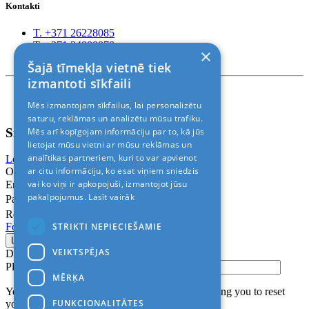
Kontakti
T. +371 26228085
T. +371 24888878
×
Rīga, Kr.Barona 88
Šajā tīmekļa vietnē tiek
izmantoti sīkfaili
Nosacījumi un atrunas
Mēs izmantojam sīkfailus, lai personalizētu
© 2011-2026> «ALANI SIA»
saturu, reklāmas un analizētu mūsu trafiku.
Sign In
Mēs arī kopīgojam informāciju par to, kā jūs
lietojat mūsu vietni ar mūsu reklāmas un
analītikas partneriem, kuri to var apvienot
Login with Facebook
Login with Google
ar citu informāciju, ko esat viņiem sniedzis
Or
vai ko viņi ir apkopojuši, izmantojot jūsu
Email
pakalpojumus.
Lasīt vairāk
Password
Remember me
STRIKTI NEPIECIEŠAMIE
Forgot Password?
VEIKTSPĒJAS
Don’t have an account?
Sign up
Please confirm login email below
MĒRĶA
You will receive an email containing a link allowing you to reset
FUNKCIONALITĀTES
your password to a new preferred one.