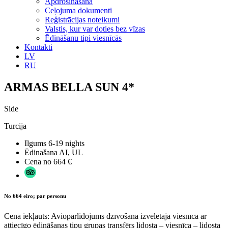
Apdrošināšana
Ceļojuma dokumenti
Reģistrācijas noteikumi
Valstis, kur var doties bez vīzas
Ēdināšanu tipi viesnīcās
Kontakti
LV
RU
ARMAS BELLA SUN 4*
Side
Turcija
Ilgums
6-19 nights
Ēdinašana
AI, UL
Cena no
664 €
No 664 eiro; par personu
Cenā iekļauts: Aviopārlidojums dzīvošana izvēlētajā viesnīcā ar
attiecīgo ēdināšanas tipu grupas transfērs lidosta – viesnīca – lidosta