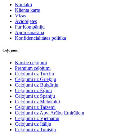
Kontakti
Klienta karte
Vīzas
Aviobiļetes
Par Kompāniju
Apdrošināšana
Konfidencialitātes politika
Ceļojumi
Karstie ceļojumi
Premium ceļojumi
Ceļojumi uz Turciju
Ceļojumi uz Grieķiju
Ceļojumi uz Bulgāriju
Ceļojumi uz Ēģipti
Ceļojumi uz Spāniju
Ceļojumi uz Melnkalni
Ceļojumi uz Taizemi
Ceļojumi uz Apv. Arābu Emirātiem
Ceļojumi uz Vjetnamu
Ceļojumi uz Itāliju
Ceļojumi uz Tunisiju