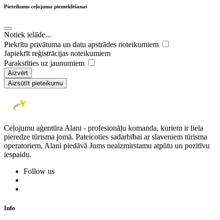
Pieteikums ceļojuma piemeklēšanai
Notiek ielāde...
Piekrītu privātuma un datu apstrādes noteikumiem
Japiekrīt reģistrācijas noteikumiem
Parakstīties uz jaunumiem
Aizvērt
Aizsūtīt pieteikumu
Ceļojumu aģentūra Alani - profesionāļu komanda, kuriem ir liela
pieredze tūrisma jomā. Pateicoties sadarbībai ar slaveniem tūrisma
operatoriem, Alani piedāvā Jums neaizmirstamu atpūtu un pozitīvu
iespaidu.
Follow us
Info