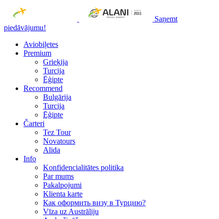
Saņemt
piedāvājumu!
Aviobiļetes
Premium
Grieķija
Turcija
Ēģipte
Recommend
Bulgārija
Turcija
Ēģipte
Čarteri
Tez Tour
Novatours
Alida
Info
Konfidencialitātes politika
Par mums
Рakalpojumi
Klienta karte
Как оформить визу в Турцию?
Vīza uz Austrāliju