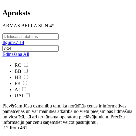
Apraksts
ARMAS BELLA SUN 4*
Ilgums
7-14
Ēdinašana
All
RO
BB
HB
FB
AI
UAI
Pievēršam Jūsu uzmanību tam, ka norādītās cenas ir ​informatīvas ​
pamatcenas un var mainīties atkarībā ​no ​vietu pieejamības lidmašīnā
un viesnīcā, kā arī no tūrisma operatoru piedāvājumiem. Precīzu
informāciju par cenu saņemsiet veicot pasūtījumu.
12
from 461