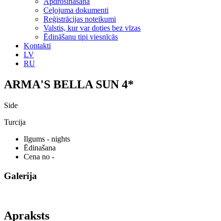
Apdrošināšana
Ceļojuma dokumenti
Reģistrācijas noteikumi
Valstis, kur var doties bez vīzas
Ēdināšanu tipi viesnīcās
Kontakti
LV
RU
ARMA'S BELLA SUN 4*
Side
Turcija
Ilgums
- nights
Ēdinašana
Cena no
-
Galerija
Apraksts