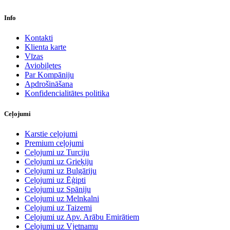
Info
Kontakti
Klienta karte
Vīzas
Aviobiļetes
Par Kompāniju
Apdrošināšana
Konfidencialitātes politika
Ceļojumi
Karstie ceļojumi
Premium ceļojumi
Ceļojumi uz Turciju
Ceļojumi uz Grieķiju
Ceļojumi uz Bulgāriju
Ceļojumi uz Ēģipti
Ceļojumi uz Spāniju
Ceļojumi uz Melnkalni
Ceļojumi uz Taizemi
Ceļojumi uz Apv. Arābu Emirātiem
Ceļojumi uz Vjetnamu