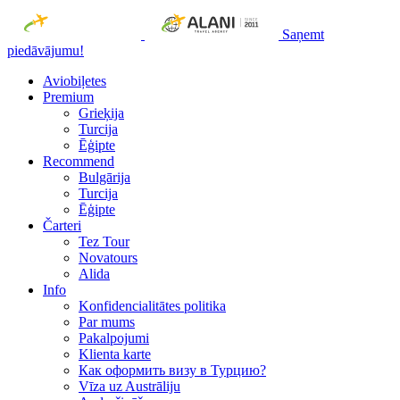
Saņemt
piedāvājumu!
Aviobiļetes
Premium
Grieķija
Turcija
Ēģipte
Recommend
Bulgārija
Turcija
Ēģipte
Čarteri
Tez Tour
Novatours
Alida
Info
Konfidencialitātes politika
Par mums
Рakalpojumi
Klienta karte
Как оформить визу в Турцию?
Vīza uz Austrāliju