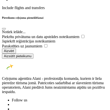
Include flights and transfers
Pieteikums ceļojuma piemeklēšanai
Notiek ielāde...
Piekrītu privātuma un datu apstrādes noteikumiem
Japiekrīt reģistrācijas noteikumiem
Parakstīties uz jaunumiem
Aizvērt
Aizsūtīt pieteikumu
Ceļojumu aģentūra Alani - profesionāļu komanda, kuriem ir liela
pieredze tūrisma jomā. Pateicoties sadarbībai ar slaveniem tūrisma
operatoriem, Alani piedāvā Jums neaizmirstamu atpūtu un pozitīvu
iespaidu.
Follow us