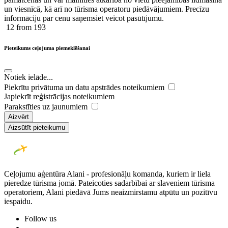
un viesnīcā, kā arī no tūrisma operatoru piedāvājumiem. Precīzu
informāciju par cenu saņemsiet veicot pasūtījumu.
12
from 193
Pieteikums ceļojuma piemeklēšanai
Notiek ielāde...
Piekrītu privātuma un datu apstrādes noteikumiem
Japiekrīt reģistrācijas noteikumiem
Parakstīties uz jaunumiem
Aizvērt
Aizsūtīt pieteikumu
Ceļojumu aģentūra Alani - profesionāļu komanda, kuriem ir liela
pieredze tūrisma jomā. Pateicoties sadarbībai ar slaveniem tūrisma
operatoriem, Alani piedāvā Jums neaizmirstamu atpūtu un pozitīvu
iespaidu.
Follow us