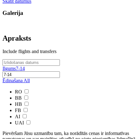
Skatīt datumus
Galerija
Apraksts
Include flights and transfers
Ilgums
7-14
Ēdinašana
All
RO
BB
HB
FB
AI
UAI
Pievēršam Jūsu uzmanību tam, ka norādītās cenas ir ​informatīvas ​
pamatcenas un var mainīties atkarībā ​no ​vietu pieejamības lidmašīnā