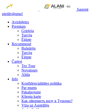
Saņemt
piedāvājumu!
Aviobiļetes
Premium
Grieķija
Turcija
Ēģipte
Recommend
Bulgārija
Turcija
Ēģipte
Čarteri
Tez Tour
Novatours
Alida
Info
Konfidencialitātes politika
Par mums
Рakalpojumi
Klienta karte
Как оформить визу в Турцию?
Vīza uz Austrāliju