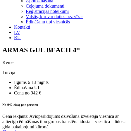
Apdrošināšana
Ceļojuma dokumenti
Reģistrācijas noteikumi
Valstis, kur var doties bez vīzas
Ēdināšanu tipi viesnīcās
Kontakti
LV
RU
ARMAS GUL BEACH 4*
Kemer
Turcija
Ilgums
6-13 nights
Ēdinašana
UL
Cena no
942 €
No 942 eiro; par personu
Cenā iekļauts: Aviopārlidojums dzīvošana izvēlētajā viesnīcā ar
attiecīgo ēdināšanas tipu grupas transfērs lidosta – viesnīca – lidosta
gida pakalpojumi kūrortā