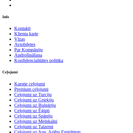
Info
Kontakti
Klienta karte
Vīzas
Aviobiļetes
Par Kompāniju
Apdrošināšana
Konfidencialitātes politika
Ceļojumi
Karstie ceļojumi
Premium ceļojumi
Ceļojumi uz Turciju
Ceļojumi uz Grieķiju
Ceļojumi uz Bulgāriju
Ceļojumi uz Ēģipti
Ceļojumi uz Spāniju
Ceļojumi uz Melnkalni
Ceļojumi uz Taizemi
Ceļojumi uz Apv. Arābu Emirātiem