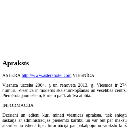
Apraksts
ASTERA
http://www.asterahotel.com
VIESNĪCA
Viesnīca uzcelta 2004. g un renovēta 2013. g. Viesnīca ir 274
numuri. Viesnīcā ir moderns skaistumkopšanas un veselības centrs.
Piemērota jauniešiem, kuriem patīk aktīva atpūta.
INFORMACĪJA
Dzērieni un ēdieni kuri minēti viesnīcas aprakstā, tiek sniegti
saskaņā ar administrācijas pieņemto kārtību un var būt par maksu
atkarība no ēdiena tipa. Informācija par pakalpojumu sarakstu kurš