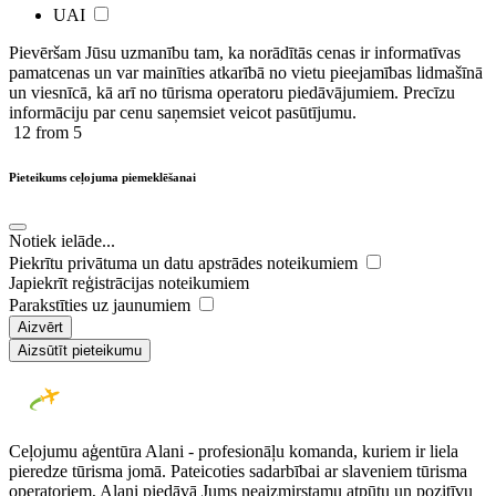
UAI
Pievēršam Jūsu uzmanību tam, ka norādītās cenas ir ​informatīvas ​
pamatcenas un var mainīties atkarībā ​no ​vietu pieejamības lidmašīnā
un viesnīcā, kā arī no tūrisma operatoru piedāvājumiem. Precīzu
informāciju par cenu saņemsiet veicot pasūtījumu.
12
from 5
Pieteikums ceļojuma piemeklēšanai
Notiek ielāde...
Piekrītu privātuma un datu apstrādes noteikumiem
Japiekrīt reģistrācijas noteikumiem
Parakstīties uz jaunumiem
Aizvērt
Aizsūtīt pieteikumu
Ceļojumu aģentūra Alani - profesionāļu komanda, kuriem ir liela
pieredze tūrisma jomā. Pateicoties sadarbībai ar slaveniem tūrisma
operatoriem, Alani piedāvā Jums neaizmirstamu atpūtu un pozitīvu