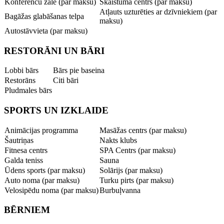
Konferenču zāle (par maksu)
Skaistuma centrs (par maksu)
Atļauts uzturēties ar dzīvniekiem (par
Bagāžas glabāšanas telpa
maksu)
Autostāvvieta (par maksu)
RESTORĀNI UN BĀRI
Lobbi bārs
Bārs pie baseina
Restorāns
Citi bāri
Pludmales bārs
SPORTS UN IZKLAIDE
Animācijas programma
Masāžas centrs (par maksu)
Šautriņas
Nakts klubs
Fitnesa centrs
SPA Centrs (par maksu)
Galda teniss
Sauna
Ūdens sports (par maksu)
Solārijs (par maksu)
Auto noma (par maksu)
Turku pirts (par maksu)
Velosipēdu noma (par maksu)
Burbuļvanna
BĒRNIEM