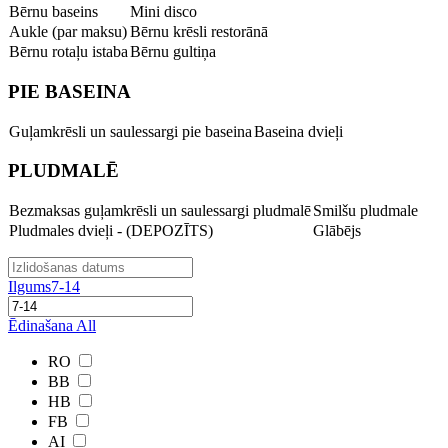
Bērnu baseins
Mini disco
Aukle (par maksu)
Bērnu krēsli restorānā
Bērnu rotaļu istaba
Bērnu gultiņa
PIE BASEINA
Guļamkrēsli un saulessargi pie baseina
Baseina dvieļi
PLUDMALĒ
Bezmaksas guļamkrēsli un saulessargi pludmalē
Smilšu pludmale
Pludmales dvieļi - (DEPOZĪTS)
Glābējs
Ilgums
7-14
Ēdinašana
All
RO
BB
HB
FB
AI