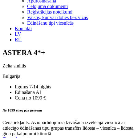
Apdrošināšana
Ceļojuma dokumenti
Reģistrācijas noteikumi
Valstis, kur var doties bez vīzas
Ēdināšanu tipi viesnīcās
Kontakti
LV
RU
ASTERA 4*+
Zelta smiltis
Bulgārija
Ilgums
7-14 nights
Ēdinašana
AI
Cena no
1099 €
No 1099 eiro; par personu
Cenā iekļauts: Aviopārlidojums dzīvošana izvēlētajā viesnīcā ar
attiecīgo ēdināšanas tipu grupas transfērs lidosta – viesnīca – lidosta
gida pakalpojumi kūrortā