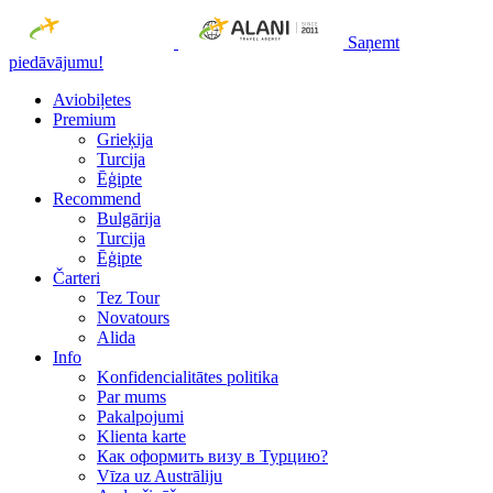
Saņemt
piedāvājumu!
Aviobiļetes
Premium
Grieķija
Turcija
Ēģipte
Recommend
Bulgārija
Turcija
Ēģipte
Čarteri
Tez Tour
Novatours
Alida
Info
Konfidencialitātes politika
Par mums
Рakalpojumi
Klienta karte
Как оформить визу в Турцию?
Vīza uz Austrāliju