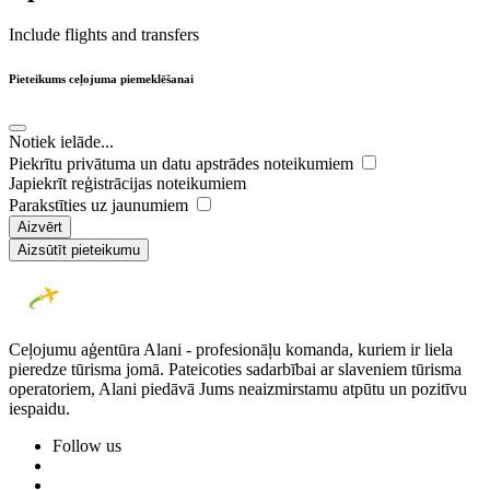
Include flights and transfers
Pieteikums ceļojuma piemeklēšanai
Notiek ielāde...
Piekrītu privātuma un datu apstrādes noteikumiem
Japiekrīt reģistrācijas noteikumiem
Parakstīties uz jaunumiem
Aizvērt
Aizsūtīt pieteikumu
Ceļojumu aģentūra Alani - profesionāļu komanda, kuriem ir liela
pieredze tūrisma jomā. Pateicoties sadarbībai ar slaveniem tūrisma
operatoriem, Alani piedāvā Jums neaizmirstamu atpūtu un pozitīvu
iespaidu.
Follow us