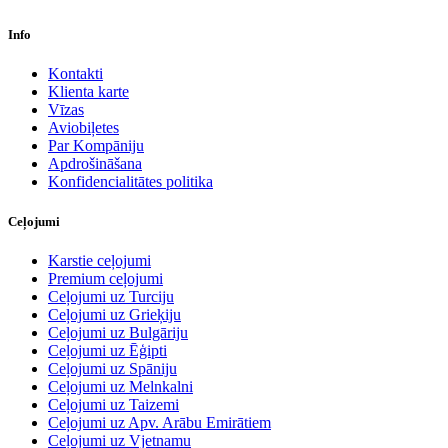
Info
Kontakti
Klienta karte
Vīzas
Aviobiļetes
Par Kompāniju
Apdrošināšana
Konfidencialitātes politika
Ceļojumi
Karstie ceļojumi
Premium ceļojumi
Ceļojumi uz Turciju
Ceļojumi uz Grieķiju
Ceļojumi uz Bulgāriju
Ceļojumi uz Ēģipti
Ceļojumi uz Spāniju
Ceļojumi uz Melnkalni
Ceļojumi uz Taizemi
Ceļojumi uz Apv. Arābu Emirātiem
Ceļojumi uz Vjetnamu