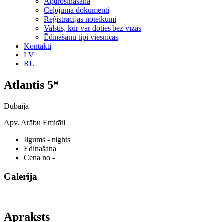
Apdrošināšana
Ceļojuma dokumenti
Reģistrācijas noteikumi
Valstis, kur var doties bez vīzas
Ēdināšanu tipi viesnīcās
Kontakti
LV
RU
Atlantis 5*
Dubaija
Apv. Arābu Emirāti
Ilgums
- nights
Ēdinašana
Cena no
-
Galerija
Apraksts