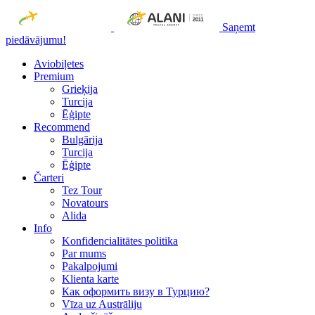
Saņemt
piedāvājumu!
Aviobiļetes
Premium
Grieķija
Turcija
Ēģipte
Recommend
Bulgārija
Turcija
Ēģipte
Čarteri
Tez Tour
Novatours
Alida
Info
Konfidencialitātes politika
Par mums
Рakalpojumi
Klienta karte
Как оформить визу в Турцию?
Vīza uz Austrāliju