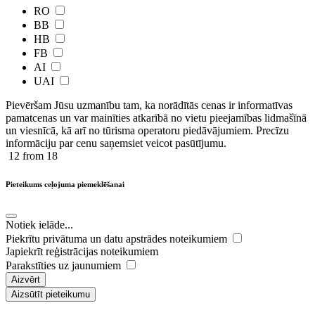
RO
BB
HB
FB
AI
UAI
Pievēršam Jūsu uzmanību tam, ka norādītās cenas ir ​informatīvas ​
pamatcenas un var mainīties atkarībā ​no ​vietu pieejamības lidmašīnā
un viesnīcā, kā arī no tūrisma operatoru piedāvājumiem. Precīzu
informāciju par cenu saņemsiet veicot pasūtījumu.
12
from 18
Pieteikums ceļojuma piemeklēšanai
Notiek ielāde...
Piekrītu privātuma un datu apstrādes noteikumiem
Japiekrīt reģistrācijas noteikumiem
Parakstīties uz jaunumiem
Aizvērt
Aizsūtīt pieteikumu