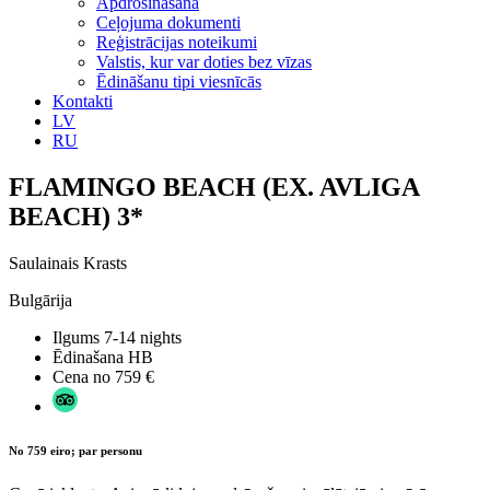
Apdrošināšana
Ceļojuma dokumenti
Reģistrācijas noteikumi
Valstis, kur var doties bez vīzas
Ēdināšanu tipi viesnīcās
Kontakti
LV
RU
FLAMINGO BEACH (EX. AVLIGA
BEACH) 3*
Saulainais Krasts
Bulgārija
Ilgums
7-14 nights
Ēdinašana
HB
Cena no
759 €
No 759 eiro; par personu