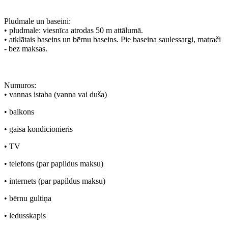
Pludmale un baseini:
• pludmale: viesnīca atrodas 50 m attālumā.
• atklātais baseins un bērnu baseins. Pie baseina saulessargi, matrači
- bez maksas.
Numuros:
• vannas istaba (vanna vai duša)
• balkons
• gaisa kondicionieris
• TV
• telefons (par papildus maksu)
• internets (par papildus maksu)
• bērnu gultiņa
• ledusskapis