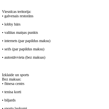
Viesnīcas teritorija:
• galvenais restorāns
• lobby bārs
• valūtas maiņas punkts
• internets (par papildus maksu)
• seifs (par papildus maksu)
• autostāvvieta (bez maksas)
Izklaide un sports
Bez maksas:
• fitnesa centrs
• tenisa korti
• biljards
• sporta laukumi