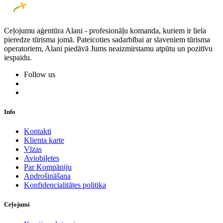
Ceļojumu aģentūra Alani - profesionāļu komanda, kuriem ir liela
pieredze tūrisma jomā. Pateicoties sadarbībai ar slaveniem tūrisma
operatoriem, Alani piedāvā Jums neaizmirstamu atpūtu un pozitīvu
iespaidu.
Follow us
Info
Kontakti
Klienta karte
Vīzas
Aviobiļetes
Par Kompāniju
Apdrošināšana
Konfidencialitātes politika
Ceļojumi