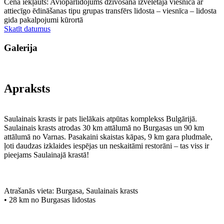
Cenā iekļauts: Aviopārlidojums dzīvošana izvēlētajā viesnīcā ar
attiecīgo ēdināšanas tipu grupas transfērs lidosta – viesnīca – lidosta
gida pakalpojumi kūrortā
Skatīt datumus
Galerija
Apraksts
Saulainais krasts ir pats lielākais atpūtas komplekss Bulgārijā.
Saulainais krasts atrodas 30 km attālumā no Burgasas un 90 km
attālumā no Varnas. Pasakaini skaistas kāpas, 9 km gara pludmale,
ļoti daudzas izklaides iespējas un neskaitāmi restorāni – tas viss ir
pieejams Saulainajā krastā!
Atrašanās vieta: Burgasa, Saulainais krasts
• 28 km no Burgasas lidostas