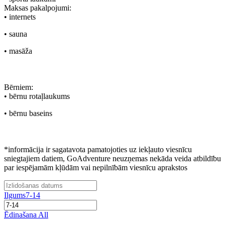
Maksas pakalpojumi:
• internets
• sauna
• masāža
Bērniem:
• bērnu rotaļlaukums
• bērnu baseins
*informācija ir sagatavota pamatojoties uz iekļauto viesnīcu
sniegtajiem datiem, GoAdventure neuzņemas nekāda veida atbildību
par iespējamām kļūdām vai nepilnībām viesnīcu aprakstos
Ilgums
7-14
Ēdinašana
All