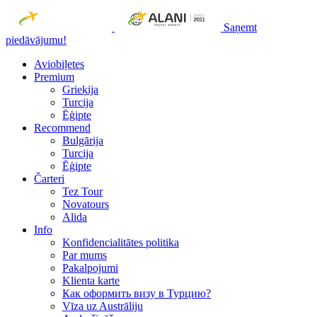
Saņemt
piedāvājumu!
Aviobiļetes
Premium
Grieķija
Turcija
Ēģipte
Recommend
Bulgārija
Turcija
Ēģipte
Čarteri
Tez Tour
Novatours
Alida
Info
Konfidencialitātes politika
Par mums
Рakalpojumi
Klienta karte
Как оформить визу в Турцию?
Vīza uz Austrāliju