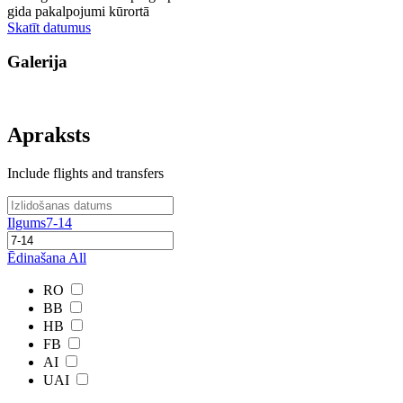
gida pakalpojumi kūrortā
Skatīt datumus
Galerija
Apraksts
Include flights and transfers
Ilgums
7-14
Ēdinašana
All
RO
BB
HB
FB
AI
UAI