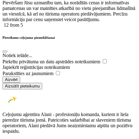
Pievēršam Jūsu uzmanību tam, ka norādītās cenas ir ​informatīvas ​
pamatcenas un var mainīties atkarībā ​no ​vietu pieejamības lidmašīnā
un viesnīcā, kā arī no tūrisma operatoru piedāvājumiem. Precīzu
informāciju par cenu saņemsiet veicot pasūtījumu.
12
from 5
Pieteikums ceļojuma piemeklēšanai
Notiek ielāde...
Piekrītu privātuma un datu apstrādes noteikumiem
Japiekrīt reģistrācijas noteikumiem
Parakstīties uz jaunumiem
Aizvērt
Aizsūtīt pieteikumu
Ceļojumu aģentūra Alani - profesionāļu komanda, kuriem ir liela
pieredze tūrisma jomā. Pateicoties sadarbībai ar slaveniem tūrisma
operatoriem, Alani piedāvā Jums neaizmirstamu atpūtu un pozitīvu
iespaidu.