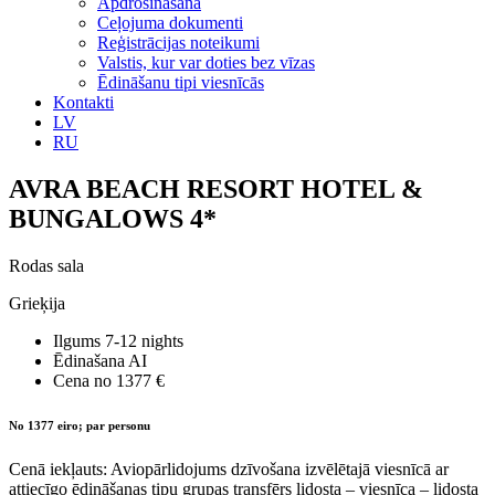
Apdrošināšana
Ceļojuma dokumenti
Reģistrācijas noteikumi
Valstis, kur var doties bez vīzas
Ēdināšanu tipi viesnīcās
Kontakti
LV
RU
AVRA BEACH RESORT HOTEL &
BUNGALOWS 4*
Rodas sala
Grieķija
Ilgums
7-12 nights
Ēdinašana
AI
Cena no
1377 €
No 1377 eiro; par personu
Cenā iekļauts: Aviopārlidojums dzīvošana izvēlētajā viesnīcā ar
attiecīgo ēdināšanas tipu grupas transfērs lidosta – viesnīca – lidosta