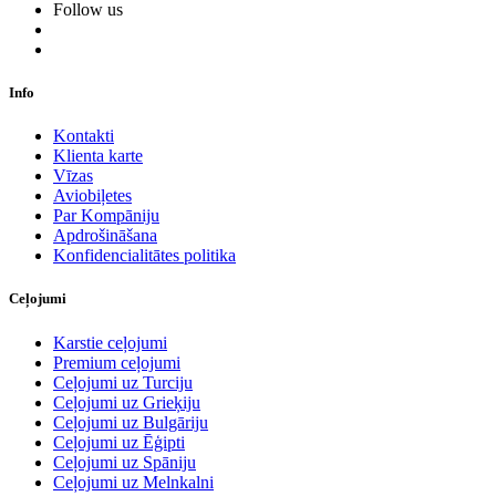
Follow us
Info
Kontakti
Klienta karte
Vīzas
Aviobiļetes
Par Kompāniju
Apdrošināšana
Konfidencialitātes politika
Ceļojumi
Karstie ceļojumi
Premium ceļojumi
Ceļojumi uz Turciju
Ceļojumi uz Grieķiju
Ceļojumi uz Bulgāriju
Ceļojumi uz Ēģipti
Ceļojumi uz Spāniju
Ceļojumi uz Melnkalni