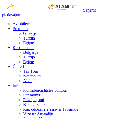
Saņemt
piedāvājumu!
Aviobiļetes
Premium
Grieķija
Turcija
Ēģipte
Recommend
Bulgārija
Turcija
Ēģipte
Čarteri
Tez Tour
Novatours
Alida
Info
Konfidencialitātes politika
Par mums
Рakalpojumi
Klienta karte
Как оформить визу в Турцию?
Vīza uz Austrāliju