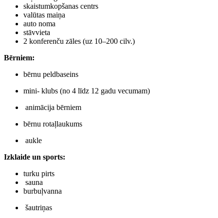
skaistumkopšanas centrs
valūtas maiņa
auto noma
stāvvieta
2 konferenču zāles (uz 10–200 cilv.)
Bērniem
:
bērnu peldbaseins
mini- klubs (no 4 līdz 12 gadu vecumam)
animācija bērniem
bērnu rotaļlaukums
aukle
Izklaide un sports
:
turku pirts
sauna
burbuļvanna
šautriņas