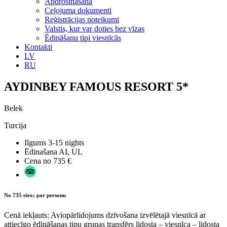
Apdrošināšana
Ceļojuma dokumenti
Reģistrācijas noteikumi
Valstis, kur var doties bez vīzas
Ēdināšanu tipi viesnīcās
Kontakti
LV
RU
AYDINBEY FAMOUS RESORT 5*
Belek
Turcija
Ilgums
3-15 nights
Ēdinašana
AI, UL
Cena no
735 €
No 735 eiro; par personu
Cenā iekļauts: Aviopārlidojums dzīvošana izvēlētajā viesnīcā ar
attiecīgo ēdināšanas tipu grupas transfērs lidosta – viesnīca – lidosta