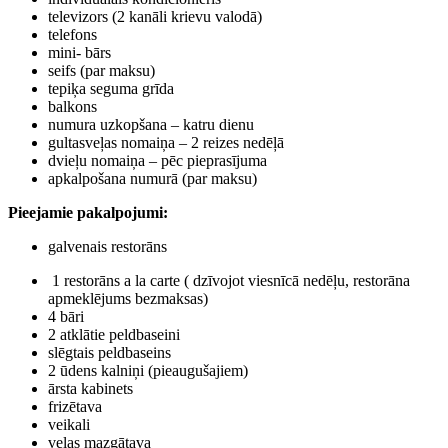
televizors (2 kanāli krievu valodā)
telefons
mini- bārs
seifs (par maksu)
tepiķa seguma grīda
balkons
numura uzkopšana – katru dienu
gultasveļas nomaiņa – 2 reizes nedēļā
dvieļu nomaiņa – pēc pieprasījuma
apkalpošana numurā (par maksu)
Pieejamie pakalpojumi
:
galvenais restorāns
1 restorāns a la carte ( dzīvojot viesnīcā nedēļu, restorāna
apmeklējums bezmaksas)
4 bāri
2 atklātie peldbaseini
slēgtais peldbaseins
2 ūdens kalniņi (pieaugušajiem)
ārsta kabinets
frizētava
veikali
veļas mazgātava