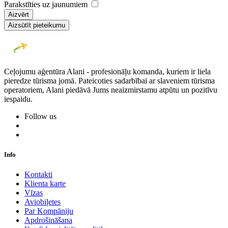
Parakstīties uz jaunumiem
Aizvērt
Aizsūtīt pieteikumu
Ceļojumu aģentūra Alani - profesionāļu komanda, kuriem ir liela
pieredze tūrisma jomā. Pateicoties sadarbībai ar slaveniem tūrisma
operatoriem, Alani piedāvā Jums neaizmirstamu atpūtu un pozitīvu
iespaidu.
Follow us
Info
Kontakti
Klienta karte
Vīzas
Aviobiļetes
Par Kompāniju
Apdrošināšana