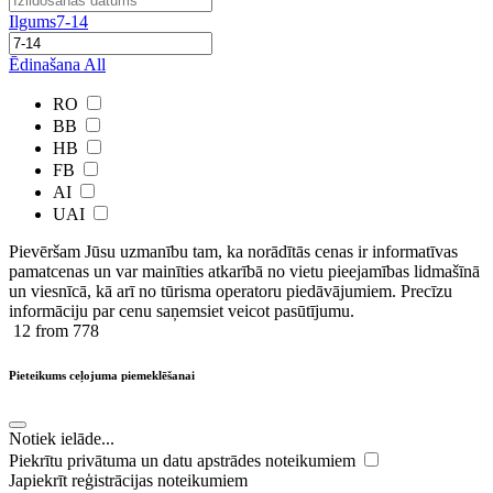
Ilgums
7-14
Ēdinašana
All
RO
BB
HB
FB
AI
UAI
Pievēršam Jūsu uzmanību tam, ka norādītās cenas ir ​informatīvas ​
pamatcenas un var mainīties atkarībā ​no ​vietu pieejamības lidmašīnā
un viesnīcā, kā arī no tūrisma operatoru piedāvājumiem. Precīzu
informāciju par cenu saņemsiet veicot pasūtījumu.
12
from 778
Pieteikums ceļojuma piemeklēšanai
Notiek ielāde...
Piekrītu privātuma un datu apstrādes noteikumiem
Japiekrīt reģistrācijas noteikumiem