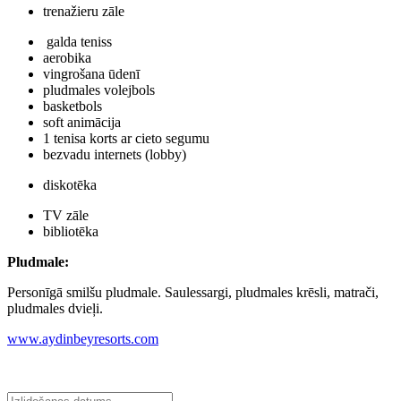
trenažieru zāle
galda teniss
aerobika
vingrošana ūdenī
pludmales volejbols
basketbols
soft animācija
1 tenisa korts ar cieto segumu
bezvadu internets (lobby)
diskotēka
TV zāle
bibliotēka
Pludmale
:
Personīgā smilšu pludmale. Saulessargi, pludmales krēsli, matrači,
pludmales dvieļi.
www.aydinbeyresorts.com