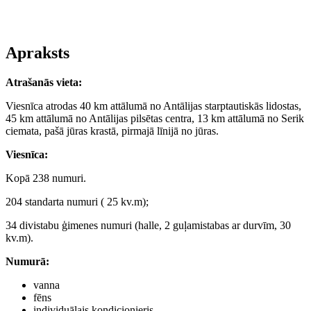
Apraksts
Atrašanās vieta
:
Viesnīca atrodas 40 km attālumā no Antālijas starptautiskās lidostas,
45 km attālumā no Antālijas pilsētas centra, 13 km attālumā no Serik
ciemata, pašā jūras krastā, pirmajā līnijā no jūras.
Viesnīca
:
Kopā 238 numuri.
204 standarta numuri ( 25 kv.m);
34 divistabu ģimenes numuri (halle, 2 guļamistabas ar durvīm, 30
kv.m).
Numurā:
vanna
fēns
individuālais kondicionieris