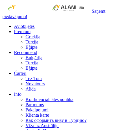
Saņemt
piedāvājumu!
Aviobiļetes
Premium
Grieķija
Turcija
Ēģipte
Recommend
Bulgārija
Turcija
Ēģipte
Čarteri
Tez Tour
Novatours
Alida
Info
Konfidencialitātes politika
Par mums
Рakalpojumi
Klienta karte
Как оформить визу в Турцию?
Vīza uz Austrāliju