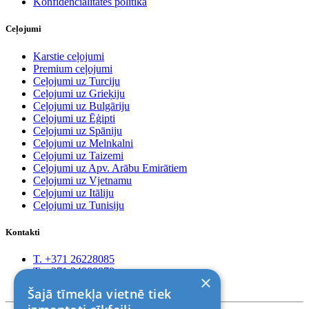
Konfidencialitātes politika
Ceļojumi
Karstie ceļojumi
Premium ceļojumi
Ceļojumi uz Turciju
Ceļojumi uz Grieķiju
Ceļojumi uz Bulgāriju
Ceļojumi uz Ēģipti
Ceļojumi uz Spāniju
Ceļojumi uz Melnkalni
Ceļojumi uz Taizemi
Ceļojumi uz Apv. Arābu Emirātiem
Ceļojumi uz Vjetnamu
Ceļojumi uz Itāliju
Ceļojumi uz Tunisiju
Kontakti
T. +371 26228085
T. +371 24888878
×
Rīga, Kr.Barona 88
Šajā tīmekļa vietnē tiek