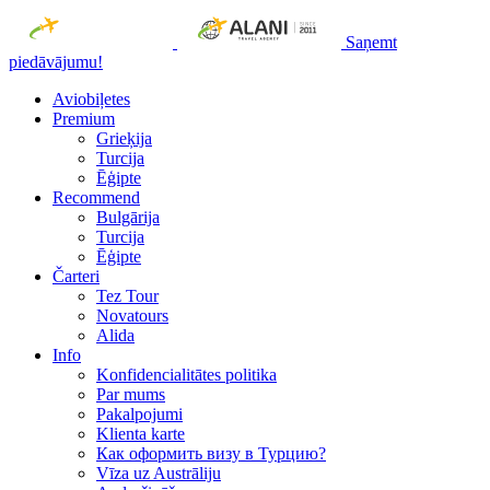
Saņemt
piedāvājumu!
Aviobiļetes
Premium
Grieķija
Turcija
Ēģipte
Recommend
Bulgārija
Turcija
Ēģipte
Čarteri
Tez Tour
Novatours
Alida
Info
Konfidencialitātes politika
Par mums
Рakalpojumi
Klienta karte
Как оформить визу в Турцию?
Vīza uz Austrāliju