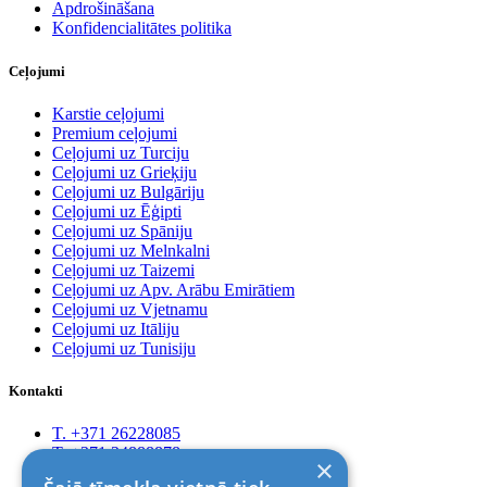
Apdrošināšana
Konfidencialitātes politika
Ceļojumi
Karstie ceļojumi
Premium ceļojumi
Ceļojumi uz Turciju
Ceļojumi uz Grieķiju
Ceļojumi uz Bulgāriju
Ceļojumi uz Ēģipti
Ceļojumi uz Spāniju
Ceļojumi uz Melnkalni
Ceļojumi uz Taizemi
Ceļojumi uz Apv. Arābu Emirātiem
Ceļojumi uz Vjetnamu
Ceļojumi uz Itāliju
Ceļojumi uz Tunisiju
Kontakti
T. +371 26228085
T. +371 24888878
×
Rīga, Kr.Barona 88