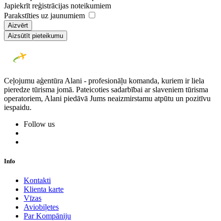
Japiekrīt reģistrācijas noteikumiem
Parakstīties uz jaunumiem
Aizvērt
Aizsūtīt pieteikumu
Ceļojumu aģentūra Alani - profesionāļu komanda, kuriem ir liela
pieredze tūrisma jomā. Pateicoties sadarbībai ar slaveniem tūrisma
operatoriem, Alani piedāvā Jums neaizmirstamu atpūtu un pozitīvu
iespaidu.
Follow us
Info
Kontakti
Klienta karte
Vīzas
Aviobiļetes
Par Kompāniju