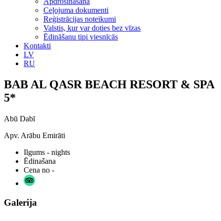
Apdrošināšana
Ceļojuma dokumenti
Reģistrācijas noteikumi
Valstis, kur var doties bez vīzas
Ēdināšanu tipi viesnīcās
Kontakti
LV
RU
BAB AL QASR BEACH RESORT & SPA
5*
Abū Dabī
Apv. Arābu Emirāti
Ilgums
- nights
Ēdinašana
Cena no
-
Galerija