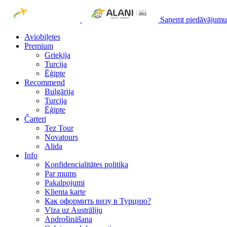
Saņemt piedāvājumu
Aviobiļetes
Premium
Grieķija
Turcija
Ēģipte
Recommend
Bulgārija
Turcija
Ēģipte
Čarteri
Tez Tour
Novatours
Alida
Info
Konfidencialitātes politika
Par mums
Рakalpojumi
Klienta karte
Как оформить визу в Турцию?
Vīza uz Austrāliju
Apdrošināšana