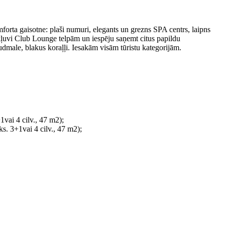
mforta gaisotne: plaši numuri, elegants un grezns SPA centrs, laipns
ekļuvi Club Lounge telpām un iespēju saņemt citus papildu
udmale, blakus koraļļi. Iesakām visām tūristu kategorijām.
1vai 4 cilv., 47 m2);
s. 3+1vai 4 cilv., 47 m2);