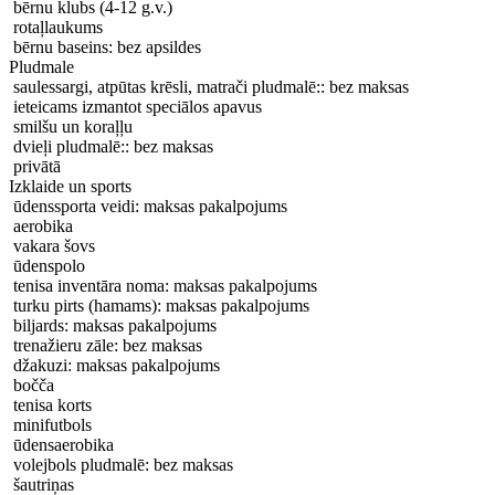
bērnu klubs (4-12 g.v.)
rotaļlaukums
bērnu baseins: bez apsildes
Pludmale
saulessargi, atpūtas krēsli, matrači pludmalē:: bez maksas
ieteicams izmantot speciālos apavus
smilšu un koraļļu
dvieļi pludmalē:: bez maksas
privātā
Izklaide un sports
ūdenssporta veidi: maksas pakalpojums
aerobika
vakara šovs
ūdenspolo
tenisa inventāra noma: maksas pakalpojums
turku pirts (hamams): maksas pakalpojums
biljards: maksas pakalpojums
trenažieru zāle: bez maksas
džakuzi: maksas pakalpojums
bočča
tenisa korts
minifutbols
ūdensaerobika
volejbols pludmalē: bez maksas
šautriņas