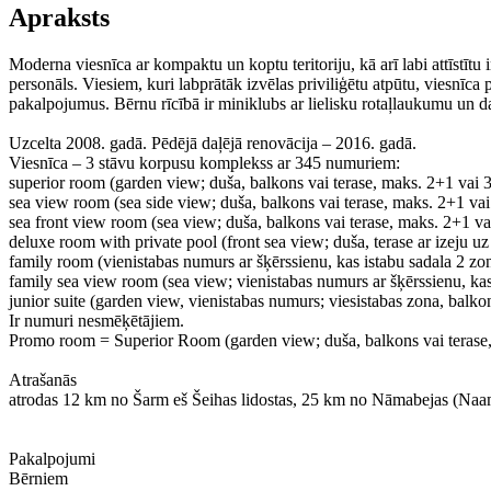
Apraksts
Moderna viesnīca ar kompaktu un koptu teritoriju, kā arī labi attīstītu
personāls. Viesiem, kuri labprātāk izvēlas priviliģētu atpūtu, viesnī
pakalpojumus. Bērnu rīcībā ir miniklubs ar lielisku rotaļlaukumu un d
Uzcelta 2008. gadā. Pēdējā daļējā renovācija – 2016. gadā.
Viesnīca – 3 stāvu korpusu komplekss ar 345 numuriem:
superior room (garden view; duša, balkons vai terase, maks. 2+1 vai 3 
sea view room (sea side view; duša, balkons vai terase, maks. 2+1 vai 
sea front view room (sea view; duša, balkons vai terase, maks. 2+1 vai
deluxe room with private pool (front sea view; duša, terase ar izeju uz
family room (vienistabas numurs ar šķērssienu, kas istabu sadala 2 zo
family sea view room (sea view; vienistabas numurs ar šķērssienu, kas
junior suite (garden view, vienistabas numurs; viesistabas zona, balko
Ir numuri nesmēķētājiem.
Promo room = Superior Room (garden view; duša, balkons vai terase, 
Atrašanās
atrodas 12 km no Šarm eš Šeihas lidostas, 25 km no Nāmabejas (Naama
Pakalpojumi
Bērniem