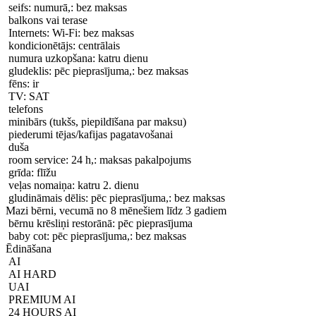
seifs: numurā,: bez maksas
balkons vai terase
Internets: Wi-Fi: bez maksas
kondicionētājs: centrālais
numura uzkopšana: katru dienu
gludeklis: pēc pieprasījuma,: bez maksas
fēns: ir
TV: SAT
telefons
minibārs (tukšs, piepildīšana par maksu)
piederumi tējas/kafijas pagatavošanai
duša
room service: 24 h,: maksas pakalpojums
grīda: flīžu
veļas nomaiņa: katru 2. dienu
gludināmais dēlis: pēc pieprasījuma,: bez maksas
Mazi bērni, vecumā no 8 mēnešiem līdz 3 gadiem
bērnu krēsliņi restorānā: pēc pieprasījuma
baby cot: pēc pieprasījuma,: bez maksas
Ēdināšana
AI
AI HARD
UAI
PREMIUM AI
24 HOURS AI