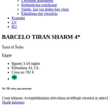
Ceļojuma dokumenti
Reģistrācijas noteikumi
Valstis, kur var doties bez vīzas
Ēdināšanu tipi viesnīcās
Kontakti
LV
RU
BARCELO TIRAN SHARM 4*
Šarm eš Šeiha
Ēģipte
Ilgums
3-19 nights
Ēdinašana
AI, UL
Cena no
781 €
No 781 eiro; par personu
Cenā iekļauts: Aviopārlidojums dzīvošana izvēlētajā viesnīcā ar attiecī
Skatīt datumus