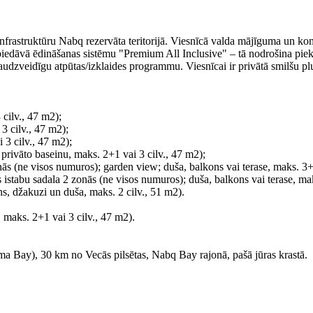
 infrastruktūru Nabq rezervāta teritorijā. Viesnīcā valda mājīguma un ko
ca piedāvā ēdināšanas sistēmu "Premium All Inclusive" – tā nodrošina pi
audzveidīgu atpūtas/izklaides programmu. Viesnīcai ir privātā smilšu pl
cilv., 47 m2);
3 cilv., 47 m2);
 3 cilv., 47 m2);
 privāto baseinu, maks. 2+1 vai 3 cilv., 47 m2);
nās (ne visos numuros); garden view; duša, balkons vai terase, maks. 3+
 istabu sadala 2 zonās (ne visos numuros); duša, balkons vai terase, mak
ns, džakuzi un duša, maks. 2 cilv., 51 m2).
maks. 2+1 vai 3 cilv., 47 m2).
 Bay), 30 km no Vecās pilsētas, Nabq Bay rajonā, pašā jūras krastā.