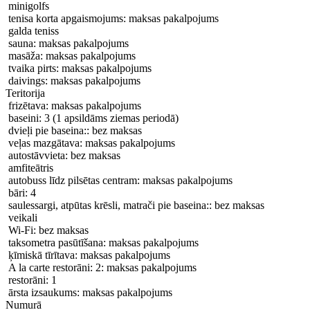
minigolfs
tenisa korta apgaismojums: maksas pakalpojums
galda teniss
sauna: maksas pakalpojums
masāža: maksas pakalpojums
tvaika pirts: maksas pakalpojums
daivings: maksas pakalpojums
Teritorija
frizētava: maksas pakalpojums
baseini: 3 (1 apsildāms ziemas periodā)
dvieļi pie baseina:: bez maksas
veļas mazgātava: maksas pakalpojums
autostāvvieta: bez maksas
amfiteātris
autobuss līdz pilsētas centram: maksas pakalpojums
bāri: 4
saulessargi, atpūtas krēsli, matrači pie baseina:: bez maksas
veikali
Wi-Fi: bez maksas
taksometra pasūtīšana: maksas pakalpojums
ķīmiskā tīrītava: maksas pakalpojums
A la carte restorāni: 2: maksas pakalpojums
restorāni: 1
ārsta izsaukums: maksas pakalpojums
Numurā