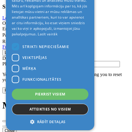
saturu, reklāmas un analizētu mūsu trafiku.
Sign In
Mēs arī kopīgojam informāciju par to, kā jūs
lietojat mūsu vietni ar mūsu reklāmas un
analītikas partneriem, kuri to var apvienot
Login with Facebook
Login with Google
ar citu informāciju, ko esat viņiem sniedzis
Or
vai ko viņi ir apkopojuši, izmantojot jūsu
Email
pakalpojumus.
Lasīt vairāk
Password
Remember me
STRIKTI NEPIECIEŠAMIE
Forgot Password?
VEIKTSPĒJAS
Don’t have an account?
Sign up
Please confirm login email below
MĒRĶA
You will receive an email containing a link allowing you to reset
FUNKCIONALITĀTES
your password to a new preferred one.
PIEKRIST VISIEM
Modal title
ATTEIKTIES NO VISIEM
RĀDĪT DETAĻAS
...
Close