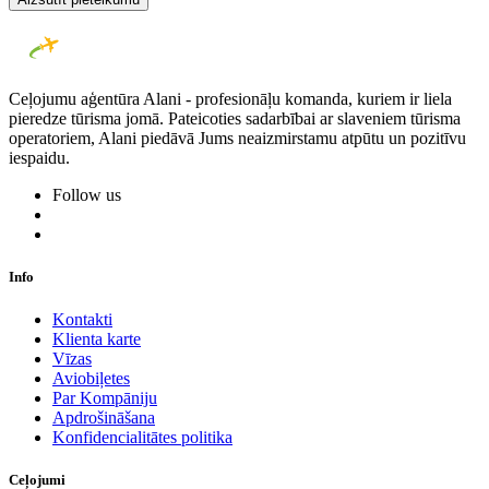
Ceļojumu aģentūra Alani - profesionāļu komanda, kuriem ir liela
pieredze tūrisma jomā. Pateicoties sadarbībai ar slaveniem tūrisma
operatoriem, Alani piedāvā Jums neaizmirstamu atpūtu un pozitīvu
iespaidu.
Follow us
Info
Kontakti
Klienta karte
Vīzas
Aviobiļetes
Par Kompāniju
Apdrošināšana
Konfidencialitātes politika
Ceļojumi