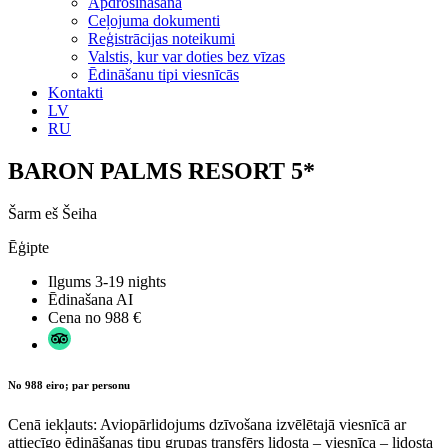
Apdrošināšana
Ceļojuma dokumenti
Reģistrācijas noteikumi
Valstis, kur var doties bez vīzas
Ēdināšanu tipi viesnīcās
Kontakti
LV
RU
BARON PALMS RESORT 5*
Šarm eš Šeiha
Ēģipte
Ilgums
3-19 nights
Ēdinašana
AI
Cena no
988 €
No 988 eiro; par personu
Cenā iekļauts: Aviopārlidojums dzīvošana izvēlētajā viesnīcā ar
attiecīgo ēdināšanas tipu grupas transfērs lidosta – viesnīca – lidosta