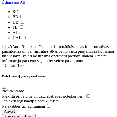
Ēdinašana
All
RO
BB
HB
FB
AI
UAI
Pievēršam Jūsu uzmanību tam, ka norādītās cenas ir ​informatīvas ​
pamatcenas un var mainīties atkarībā ​no ​vietu pieejamības lidmašīnā
un viesnīcā, kā arī no tūrisma operatoru piedāvājumiem. Precīzu
informāciju par cenu saņemsiet veicot pasūtījumu.
12
from 1204
Pieteikums ceļojuma piemeklēšanai
Notiek ielāde...
Piekrītu privātuma un datu apstrādes noteikumiem
Japiekrīt reģistrācijas noteikumiem
Parakstīties uz jaunumiem
Aizvērt
Aizsūtīt pieteikumu