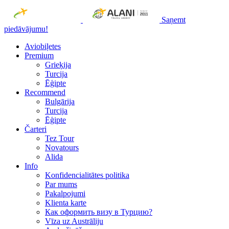
Saņemt
piedāvājumu!
Aviobiļetes
Premium
Grieķija
Turcija
Ēģipte
Recommend
Bulgārija
Turcija
Ēģipte
Čarteri
Tez Tour
Novatours
Alida
Info
Konfidencialitātes politika
Par mums
Рakalpojumi
Klienta karte
Как оформить визу в Турцию?
Vīza uz Austrāliju