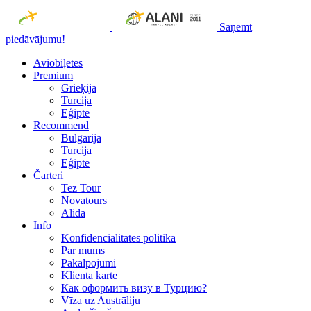
Saņemt
piedāvājumu!
Aviobiļetes
Premium
Grieķija
Turcija
Ēģipte
Recommend
Bulgārija
Turcija
Ēģipte
Čarteri
Tez Tour
Novatours
Alida
Info
Konfidencialitātes politika
Par mums
Рakalpojumi
Klienta karte
Как оформить визу в Турцию?
Vīza uz Austrāliju