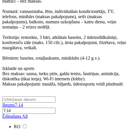
matrači – bez maksas.
Numurā: vannasistaba, fēns, individuālais kondicionētājs, TV,
telefons, minibārs (maksas pakalpojums), seifs (maksas
pakalpojums), balkons, numura uzkopšana – katru dienu, veļas
nomaiņa – 2 reizes nedēļā.
Teritorija: restorāns, 3 bāri, atklātais baseins, 2 ūdensslīdkalniņi,
konferenču zāle (maks. 150 cilv.), ārsta pakalpojumi, frizētava, veļas
mazgātava, veikali.
Bērniem: baseins, rotaļlaukums, miniklubs (4-12 g.v.).
Izklaide un sports
Bez maksas: sauna, turku pirts, galda teniss, šautriņas, animācija,
diskotēka (tikai ieeja), Wi-Fi internets (lobby).
Maksas pakalpojumi: masāža, biljards, ūdenssporta veidi pludmalē.
Ilgums
7-14
Ēdinašana
All
RO