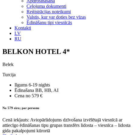
Apdrošināšana
Ceļojuma dokumenti
Reģistrācijas noteikumi
Valstis, kur var doties bez vīzas
Ēdināšanu tipi viesnīcās
Kontakti
LV
RU
BELKON HOTEL 4*
Belek
Turcija
Ilgums
6-19 nights
Ēdinašana
BB, HB, AI
Cena no
579 €
No 579 eiro; par personu
Cenā iekļauts: Aviopārlidojums dzīvošana izvēlētajā viesnīcā ar
attiecīgo ēdināšanas tipu grupas transfērs lidosta – viesnīca – lidosta
gida pakalpojumi kūrortā