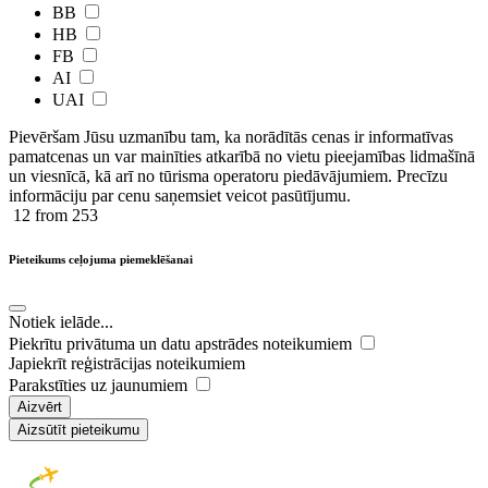
BB
HB
FB
AI
UAI
Pievēršam Jūsu uzmanību tam, ka norādītās cenas ir ​informatīvas ​
pamatcenas un var mainīties atkarībā ​no ​vietu pieejamības lidmašīnā
un viesnīcā, kā arī no tūrisma operatoru piedāvājumiem. Precīzu
informāciju par cenu saņemsiet veicot pasūtījumu.
12
from 253
Pieteikums ceļojuma piemeklēšanai
Notiek ielāde...
Piekrītu privātuma un datu apstrādes noteikumiem
Japiekrīt reģistrācijas noteikumiem
Parakstīties uz jaunumiem
Aizvērt
Aizsūtīt pieteikumu