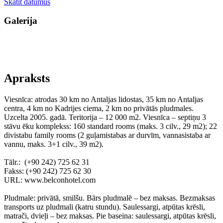
Skatīt datumus
Galerija
Apraksts
Viesnīca: atrodas 30 km no Antaljas lidostas, 35 km no Antaljas
centra, 4 km no Kadrijes ciema, 2 km no privātās pludmales.
Uzcelta 2005. gadā. Teritorija – 12 000 m2. Viesnīca – septiņu 3
stāvu ēku komplekss: 160 standard rooms (maks. 3 cilv., 29 m2); 22
divistabu family rooms (2 guļamistabas ar durvīm, vannasistaba ar
vannu, maks. 3+1 cilv., 39 m2).
Tālr.: (+90 242) 725 62 31
Fakss: (+90 242) 725 62 30
URL: www.belconhotel.com
Pludmale: privātā, smilšu. Bārs pludmalē – bez maksas. Bezmaksas
transports uz pludmali (katru stundu). Saulessargi, atpūtas krēsli,
matrači, dvieļi – bez maksas. Pie baseina: saulessargi, atpūtas krēsli,