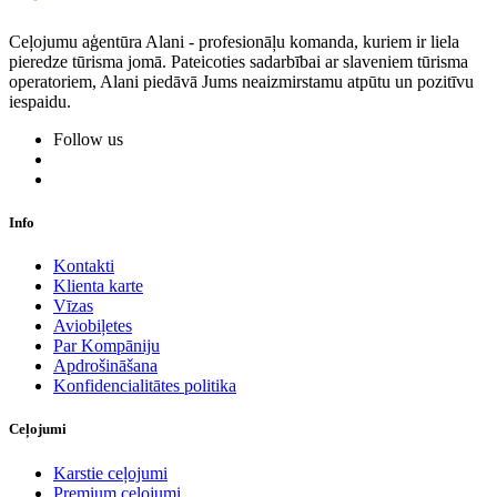
Ceļojumu aģentūra Alani - profesionāļu komanda, kuriem ir liela
pieredze tūrisma jomā. Pateicoties sadarbībai ar slaveniem tūrisma
operatoriem, Alani piedāvā Jums neaizmirstamu atpūtu un pozitīvu
iespaidu.
Follow us
Info
Kontakti
Klienta karte
Vīzas
Aviobiļetes
Par Kompāniju
Apdrošināšana
Konfidencialitātes politika
Ceļojumi
Karstie ceļojumi
Premium ceļojumi