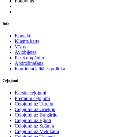
Follow us
Info
Kontakti
Klienta karte
Vīzas
Aviobiļetes
Par Kompāniju
Apdrošināšana
Konfidencialitātes politika
Ceļojumi
Karstie ceļojumi
Premium ceļojumi
Ceļojumi uz Turciju
Ceļojumi uz Grieķiju
Ceļojumi uz Bulgāriju
Ceļojumi uz Ēģipti
Ceļojumi uz Spāniju
Ceļojumi uz Melnkalni
Ceļojumi uz Taizemi