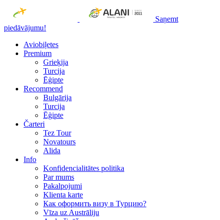
Saņemt
piedāvājumu!
Aviobiļetes
Premium
Grieķija
Turcija
Ēģipte
Recommend
Bulgārija
Turcija
Ēģipte
Čarteri
Tez Tour
Novatours
Alida
Info
Konfidencialitātes politika
Par mums
Рakalpojumi
Klienta karte
Как оформить визу в Турцию?
Vīza uz Austrāliju