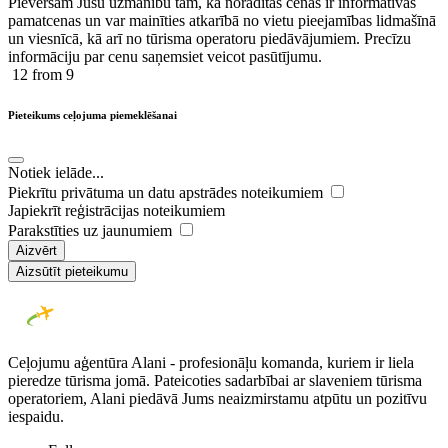
Pievēršam Jūsu uzmanību tam, ka norādītās cenas ir ​informatīvas ​
pamatcenas un var mainīties atkarībā ​no ​vietu pieejamības lidmašīnā
un viesnīcā, kā arī no tūrisma operatoru piedāvājumiem. Precīzu
informāciju par cenu saņemsiet veicot pasūtījumu.
12
from 9
Pieteikums ceļojuma piemeklēšanai
Notiek ielāde...
Piekrītu privātuma un datu apstrādes noteikumiem
Japiekrīt reģistrācijas noteikumiem
Parakstīties uz jaunumiem
Aizvērt
Aizsūtīt pieteikumu
Ceļojumu aģentūra Alani - profesionāļu komanda, kuriem ir liela
pieredze tūrisma jomā. Pateicoties sadarbībai ar slaveniem tūrisma
operatoriem, Alani piedāvā Jums neaizmirstamu atpūtu un pozitīvu
iespaidu.