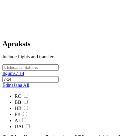
Apraksts
Include flights and transfers
Ilgums
7-14
Ēdinašana
All
RO
BB
HB
FB
AI
UAI