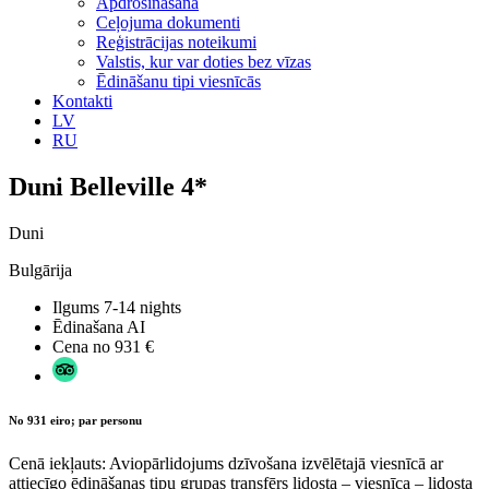
Apdrošināšana
Ceļojuma dokumenti
Reģistrācijas noteikumi
Valstis, kur var doties bez vīzas
Ēdināšanu tipi viesnīcās
Kontakti
LV
RU
Duni Belleville 4*
Duni
Bulgārija
Ilgums
7-14 nights
Ēdinašana
AI
Cena no
931 €
No 931 eiro; par personu
Cenā iekļauts: Aviopārlidojums dzīvošana izvēlētajā viesnīcā ar
attiecīgo ēdināšanas tipu grupas transfērs lidosta – viesnīca – lidosta