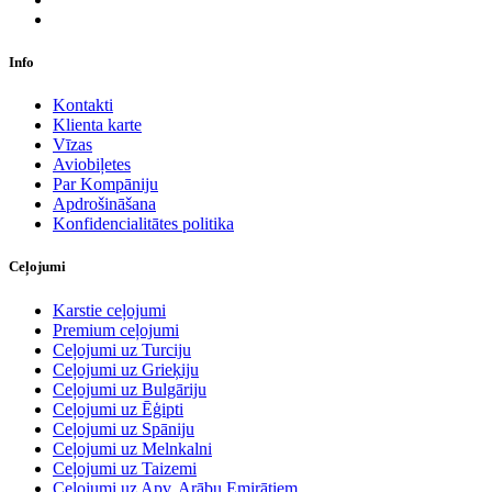
Info
Kontakti
Klienta karte
Vīzas
Aviobiļetes
Par Kompāniju
Apdrošināšana
Konfidencialitātes politika
Ceļojumi
Karstie ceļojumi
Premium ceļojumi
Ceļojumi uz Turciju
Ceļojumi uz Grieķiju
Ceļojumi uz Bulgāriju
Ceļojumi uz Ēģipti
Ceļojumi uz Spāniju
Ceļojumi uz Melnkalni
Ceļojumi uz Taizemi
Ceļojumi uz Apv. Arābu Emirātiem