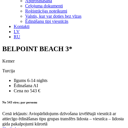
Apdrošināšana
Ceļojuma dokumenti
Reģistrācijas noteikumi
Valstis, kur var doties bez vīzas
Ēdināšanu tipi viesnīcās
Kontakti
LV
RU
BELPOINT BEACH 3*
Kemer
Turcija
Ilgums
6-14 nights
Ēdinašana
AI
Cena no
543 €
No 543 eiro; par personu
Cenā iekļauts: Aviopārlidojums dzīvošana izvēlētajā viesnīcā ar
attiecīgo ēdināšanas tipu grupas transfērs lidosta – viesnīca – lidosta
gida pakalpojumi kūrortā