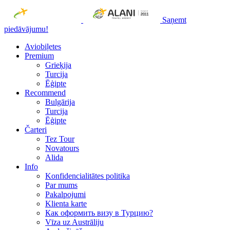
Saņemt
piedāvājumu!
Aviobiļetes
Premium
Grieķija
Turcija
Ēģipte
Recommend
Bulgārija
Turcija
Ēģipte
Čarteri
Tez Tour
Novatours
Alida
Info
Konfidencialitātes politika
Par mums
Рakalpojumi
Klienta karte
Как оформить визу в Турцию?
Vīza uz Austrāliju