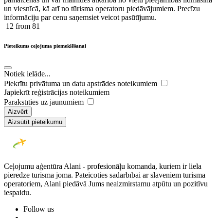
un viesnīcā, kā arī no tūrisma operatoru piedāvājumiem. Precīzu
informāciju par cenu saņemsiet veicot pasūtījumu.
12
from 81
Pieteikums ceļojuma piemeklēšanai
Notiek ielāde...
Piekrītu privātuma un datu apstrādes noteikumiem
Japiekrīt reģistrācijas noteikumiem
Parakstīties uz jaunumiem
Aizvērt
Aizsūtīt pieteikumu
Ceļojumu aģentūra Alani - profesionāļu komanda, kuriem ir liela
pieredze tūrisma jomā. Pateicoties sadarbībai ar slaveniem tūrisma
operatoriem, Alani piedāvā Jums neaizmirstamu atpūtu un pozitīvu
iespaidu.
Follow us