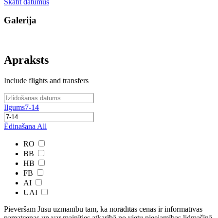
Skatīt datumus
Galerija
Apraksts
Include flights and transfers
Ilgums
7-14
Ēdinašana
All
RO
BB
HB
FB
AI
UAI
Pievēršam Jūsu uzmanību tam, ka norādītās cenas ir ​informatīvas ​
pamatcenas un var mainīties atkarībā ​no ​vietu pieejamības lidmašīnā