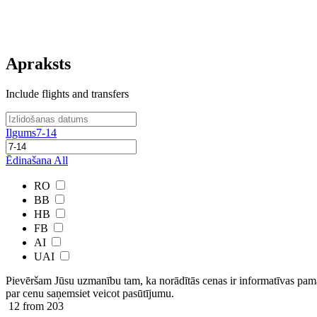
Apraksts
Include flights and transfers
Ilgums
7-14
Ēdinašana
All
RO
BB
HB
FB
AI
UAI
Pievēršam Jūsu uzmanību tam, ka norādītās cenas ir ​informatīvas ​pama
par cenu saņemsiet veicot pasūtījumu.
12
from 203