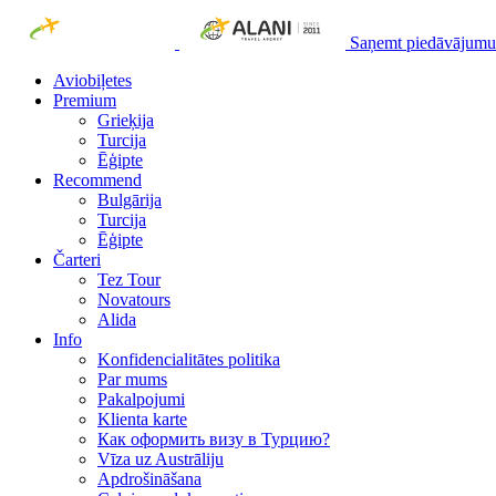
Saņemt piedāvājumu
Aviobiļetes
Premium
Grieķija
Turcija
Ēģipte
Recommend
Bulgārija
Turcija
Ēģipte
Čarteri
Tez Tour
Novatours
Alida
Info
Konfidencialitātes politika
Par mums
Рakalpojumi
Klienta karte
Как оформить визу в Турцию?
Vīza uz Austrāliju
Apdrošināšana