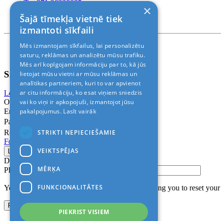
T. +371 26228085
×
T. +371 24888878
Šajā tīmekļa vietnē tiek
Rīga, Kr.Barona 88
izmantoti sīkfaili
Mēs izmantojam sīkfailus, lai personalizētu
Nosacījumi un atrunas
© 2011-2026> «ALANI SIA»
saturu, reklāmas un analizētu mūsu trafiku.
Mēs arī kopīgojam informāciju par to, kā jūs
Sign In
lietojat mūsu vietni ar mūsu reklāmas un
analītikas partneriem, kuri to var apvienot
ar citu informāciju, ko esat viņiem sniedzis
Login with Facebook
Login with Google
vai ko viņi ir apkopojuši, izmantojot jūsu
Or
pakalpojumus.
Lasīt vairāk
Email
Password
STRIKTI NEPIECIEŠAMIE
Remember me
Forgot Password?
VEIKTSPĒJAS
Don’t have an account?
Sign up
MĒRĶA
Please confirm login email below
FUNKCIONALITĀTES
You will receive an email containing a link allowing you to reset you
PIEKRIST VISIEM