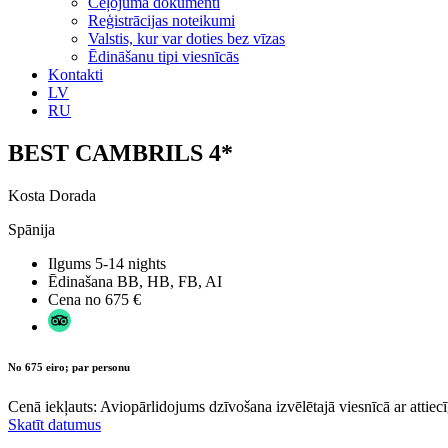
Ceļojuma dokumenti
Reģistrācijas noteikumi
Valstis, kur var doties bez vīzas
Ēdināšanu tipi viesnīcās
Kontakti
LV
RU
BEST CAMBRILS 4*
Kosta Dorada
Spānija
Ilgums
5-14 nights
Ēdinašana
BB, HB, FB, AI
Cena no
675 €
No 675 eiro; par personu
Cenā iekļauts: Aviopārlidojums dzīvošana izvēlētajā viesnīcā ar attiecī
Skatīt datumus