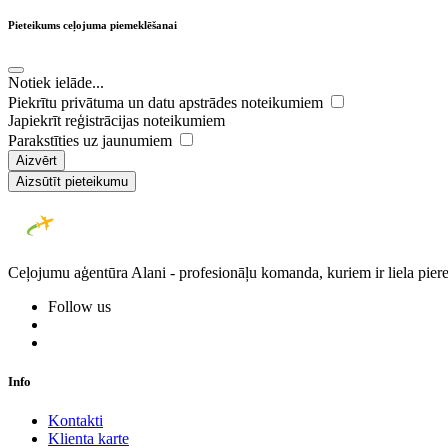
Pieteikums ceļojuma piemeklēšanai
Notiek ielāde...
Piekrītu privātuma un datu apstrādes noteikumiem
Japiekrīt reģistrācijas noteikumiem
Parakstīties uz jaunumiem
Aizvērt
Aizsūtīt pieteikumu
Ceļojumu aģentūra Alani - profesionāļu komanda, kuriem ir liela piere
Follow us
Info
Kontakti
Klienta karte