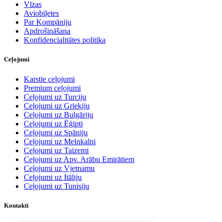
Vīzas
Aviobiļetes
Par Kompāniju
Apdrošināšana
Konfidencialitātes politika
Ceļojumi
Karstie ceļojumi
Premium ceļojumi
Ceļojumi uz Turciju
Ceļojumi uz Grieķiju
Ceļojumi uz Bulgāriju
Ceļojumi uz Ēģipti
Ceļojumi uz Spāniju
Ceļojumi uz Melnkalni
Ceļojumi uz Taizemi
Ceļojumi uz Apv. Arābu Emirātiem
Ceļojumi uz Vjetnamu
Ceļojumi uz Itāliju
Ceļojumi uz Tunisiju
Kontakti