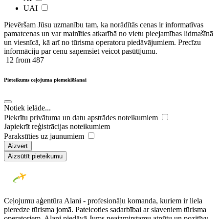
UAI
Pievēršam Jūsu uzmanību tam, ka norādītās cenas ir ​informatīvas ​
pamatcenas un var mainīties atkarībā ​no ​vietu pieejamības lidmašīnā
un viesnīcā, kā arī no tūrisma operatoru piedāvājumiem. Precīzu
informāciju par cenu saņemsiet veicot pasūtījumu.
12
from 487
Pieteikums ceļojuma piemeklēšanai
Notiek ielāde...
Piekrītu privātuma un datu apstrādes noteikumiem
Japiekrīt reģistrācijas noteikumiem
Parakstīties uz jaunumiem
Aizvērt
Aizsūtīt pieteikumu
Ceļojumu aģentūra Alani - profesionāļu komanda, kuriem ir liela
pieredze tūrisma jomā. Pateicoties sadarbībai ar slaveniem tūrisma
operatoriem, Alani piedāvā Jums neaizmirstamu atpūtu un pozitīvu