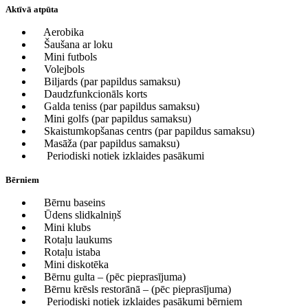
Aktīvā atpūta
Aerobika
Šaušana ar loku
Mini futbols
Volejbols
Biljards (par papildus samaksu)
Daudzfunkcionāls korts
Galda teniss (par papildus samaksu)
Mini golfs (par papildus samaksu)
Skaistumkopšanas centrs (par papildus samaksu)
Masāža (par papildus samaksu)
Periodiski notiek izklaides pasākumi
Bērniem
Bērnu baseins
Ūdens slidkalniņš
Mini klubs
Rotaļu laukums
Rotaļu istaba
Mini diskotēka
Bērnu gulta – (pēc pieprasījuma)
Bērnu krēsls restorānā – (pēc pieprasījuma)
Periodiski notiek izklaides pasākumi bērniem