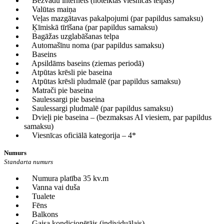
Bezvadu internets (noteiktās viesnīcas telpās)
Valūtas maiņa
Veļas mazgātavas pakalpojumi (par papildus samaksu)
Ķīmiskā tīrīšana (par papildus samaksu)
Bagāžas uzglabāšanas telpa
Automašīnu noma (par papildus samaksu)
Baseins
Apsildāms baseins (ziemas periodā)
Atpūtas krēsli pie baseina
Atpūtas krēsli pludmalē (par papildus samaksu)
Matrači pie baseina
Saulessargi pie baseina
Saulessargi pludmalē (par papildus samaksu)
Dvieļi pie baseina – (bezmaksas AI viesiem, par papildus
samaksu)
Viesnīcas oficiālā kategorija – 4*
Numurs
Standarta numurs
Numura platība 35 kv.m
Vanna vai duša
Tualete
Fēns
Balkons
Gaisa kondicionētājs (individuālais)