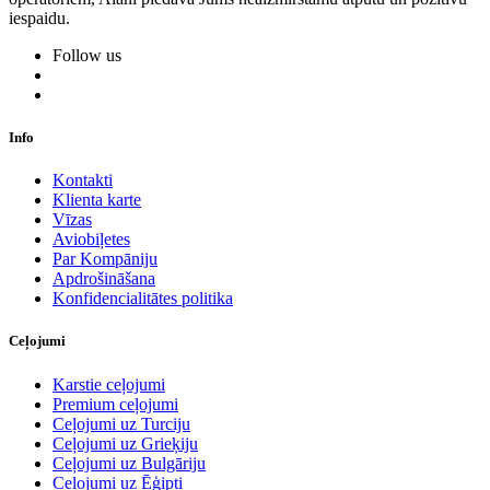
iespaidu.
Follow us
Info
Kontakti
Klienta karte
Vīzas
Aviobiļetes
Par Kompāniju
Apdrošināšana
Konfidencialitātes politika
Ceļojumi
Karstie ceļojumi
Premium ceļojumi
Ceļojumi uz Turciju
Ceļojumi uz Grieķiju
Ceļojumi uz Bulgāriju
Ceļojumi uz Ēģipti