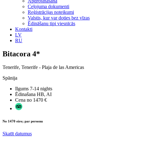
Apdrošināšana
Ceļojuma dokumenti
Reģistrācijas noteikumi
Valstis, kur var doties bez vīzas
Ēdināšanu tipi viesnīcās
Kontakti
LV
RU
Bitacora 4*
Tenerife, Tenerife - Plaja de las Americas
Spānija
Ilgums
7-14 nights
Ēdinašana
HB, AI
Cena no
1470 €
No 1470 eiro; par personu
Skatīt datumus