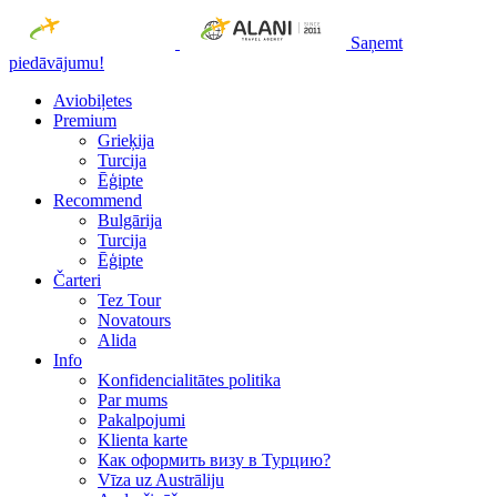
Saņemt
piedāvājumu!
Aviobiļetes
Premium
Grieķija
Turcija
Ēģipte
Recommend
Bulgārija
Turcija
Ēģipte
Čarteri
Tez Tour
Novatours
Alida
Info
Konfidencialitātes politika
Par mums
Рakalpojumi
Klienta karte
Как оформить визу в Турцию?
Vīza uz Austrāliju