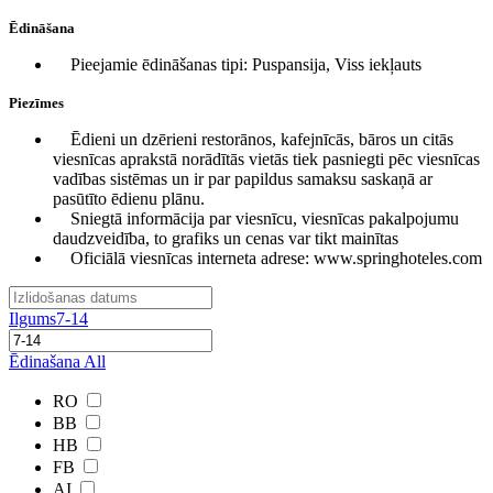
Ēdināšana
Pieejamie ēdināšanas tipi: Puspansija, Viss iekļauts
Piezīmes
Ēdieni un dzērieni restorānos, kafejnīcās, bāros un citās
viesnīcas aprakstā norādītās vietās tiek pasniegti pēc viesnīcas
vadības sistēmas un ir par papildus samaksu saskaņā ar
pasūtīto ēdienu plānu.
Sniegtā informācija par viesnīcu, viesnīcas pakalpojumu
daudzveidība, to grafiks un cenas var tikt mainītas
Oficiālā viesnīcas interneta adrese: www.springhoteles.com
Ilgums
7-14
Ēdinašana
All
RO
BB
HB
FB
AI