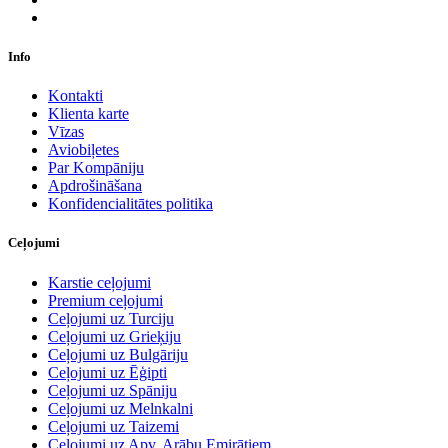
Info
Kontakti
Klienta karte
Vīzas
Aviobiļetes
Par Kompāniju
Apdrošināšana
Konfidencialitātes politika
Ceļojumi
Karstie ceļojumi
Premium ceļojumi
Ceļojumi uz Turciju
Ceļojumi uz Grieķiju
Ceļojumi uz Bulgāriju
Ceļojumi uz Ēģipti
Ceļojumi uz Spāniju
Ceļojumi uz Melnkalni
Ceļojumi uz Taizemi
Ceļojumi uz Apv. Arābu Emirātiem