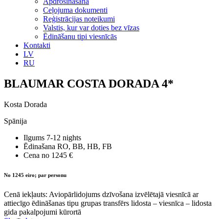
Apdrošināšana
Ceļojuma dokumenti
Reģistrācijas noteikumi
Valstis, kur var doties bez vīzas
Ēdināšanu tipi viesnīcās
Kontakti
LV
RU
BLAUMAR COSTA DORADA 4*
Kosta Dorada
Spānija
Ilgums
7-12 nights
Ēdinašana
RO, BB, HB, FB
Cena no
1245 €
No 1245 eiro; par personu
Cenā iekļauts: Aviopārlidojums dzīvošana izvēlētajā viesnīcā ar
attiecīgo ēdināšanas tipu grupas transfērs lidosta – viesnīca – lidosta
gida pakalpojumi kūrortā