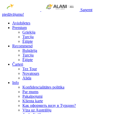
Saņemt
piedāvājumu!
Aviobiļetes
Premium
Grieķija
Turcija
Ēģipte
Recommend
Bulgārija
Turcija
Ēģipte
Čarteri
Tez Tour
Novatours
Alida
Info
Konfidencialitātes politika
Par mums
Рakalpojumi
Klienta karte
Как оформить визу в Турцию?
Vīza uz Austrāliju