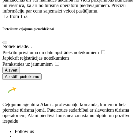
un viesnīcā, kā arī no tūrisma operatoru piedāvājumiem. Precīzu
informāciju par cenu saņemsiet veicot pasūtījumu.
12
from 153
Pieteikums ceļojuma piemeklēšanai
Notiek ielāde...
Piekrītu privātuma un datu apstrādes noteikumiem
Japiekrīt reģistrācijas noteikumiem
Parakstīties uz jaunumiem
Aizvērt
Aizsūtīt pieteikumu
Ceļojumu aģentūra Alani - profesionāļu komanda, kuriem ir liela
pieredze tūrisma jomā. Pateicoties sadarbībai ar slaveniem tūrisma
operatoriem, Alani piedāvā Jums neaizmirstamu atpūtu un pozitīvu
iespaidu.
Follow us