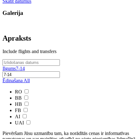
Skatīt datumus
Galerija
Apraksts
Include flights and transfers
Ilgums
7-14
Ēdinašana
All
RO
BB
HB
FB
AI
UAI
Pievēršam Jūsu uzmanību tam, ka norādītās cenas ir ​informatīvas ​
pamatcenas un var mainīties atkarībā ​no ​vietu pieejamības lidmašīnā