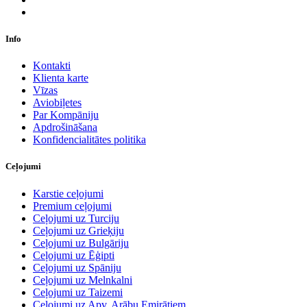
Info
Kontakti
Klienta karte
Vīzas
Aviobiļetes
Par Kompāniju
Apdrošināšana
Konfidencialitātes politika
Ceļojumi
Karstie ceļojumi
Premium ceļojumi
Ceļojumi uz Turciju
Ceļojumi uz Grieķiju
Ceļojumi uz Bulgāriju
Ceļojumi uz Ēģipti
Ceļojumi uz Spāniju
Ceļojumi uz Melnkalni
Ceļojumi uz Taizemi
Ceļojumi uz Apv. Arābu Emirātiem