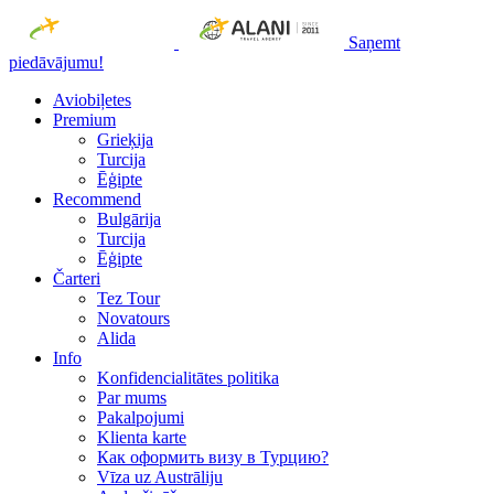
Saņemt
piedāvājumu!
Aviobiļetes
Premium
Grieķija
Turcija
Ēģipte
Recommend
Bulgārija
Turcija
Ēģipte
Čarteri
Tez Tour
Novatours
Alida
Info
Konfidencialitātes politika
Par mums
Рakalpojumi
Klienta karte
Как оформить визу в Турцию?
Vīza uz Austrāliju