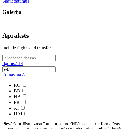
Skatīt datumus
Galerija
Apraksts
Include flights and transfers
Ilgums
7-14
Ēdinašana
All
RO
BB
HB
FB
AI
UAI
Pievēršam Jūsu uzmanību tam, ka norādītās cenas ir ​informatīvas ​
pamatcenas un var mainīties atkarībā ​no ​vietu pieejamības lidmašīnā