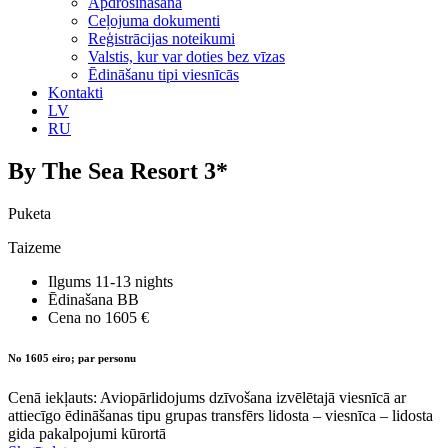
Apdrošināšana
Ceļojuma dokumenti
Reģistrācijas noteikumi
Valstis, kur var doties bez vīzas
Ēdināšanu tipi viesnīcās
Kontakti
LV
RU
By The Sea Resort 3*
Puketa
Taizeme
Ilgums
11-13 nights
Ēdinašana
BB
Cena no
1605 €
No 1605 eiro; par personu
Cenā iekļauts: Aviopārlidojums dzīvošana izvēlētajā viesnīcā ar
attiecīgo ēdināšanas tipu grupas transfērs lidosta – viesnīca – lidosta
gida pakalpojumi kūrortā