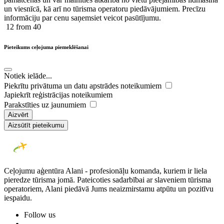
un viesnīcā, kā arī no tūrisma operatoru piedāvājumiem. Precīzu
informāciju par cenu saņemsiet veicot pasūtījumu.
12
from 40
Pieteikums ceļojuma piemeklēšanai
Notiek ielāde...
Piekrītu privātuma un datu apstrādes noteikumiem
Japiekrīt reģistrācijas noteikumiem
Parakstīties uz jaunumiem
Aizvērt
Aizsūtīt pieteikumu
Ceļojumu aģentūra Alani - profesionāļu komanda, kuriem ir liela
pieredze tūrisma jomā. Pateicoties sadarbībai ar slaveniem tūrisma
operatoriem, Alani piedāvā Jums neaizmirstamu atpūtu un pozitīvu
iespaidu.
Follow us