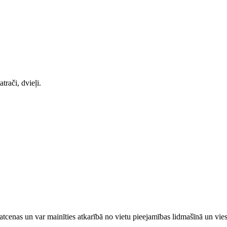
trači, dvieļi.
tcenas un var mainīties atkarībā ​no ​vietu pieejamības lidmašīnā un vi