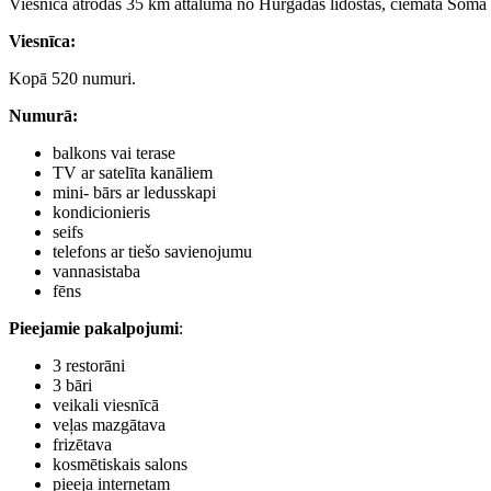
Viesnīca atrodas 35 km attālumā no Hurgadas lidostas, ciematā Soma
Viesnīca:
Kopā 520 numuri.
Numurā:
balkons vai terase
TV ar satelīta kanāliem
mini- bārs ar ledusskapi
kondicionieris
seifs
telefons ar tiešo savienojumu
vannasistaba
fēns
Pieejamie pakalpojumi
:
3 restorāni
3 bāri
veikali viesnīcā
veļas mazgātava
frizētava
kosmētiskais salons
pieeja internetam