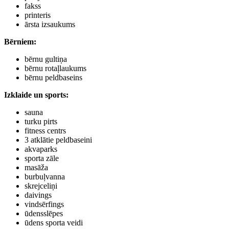
fakss
printeris
ārsta izsaukums
Bērniem:
bērnu gultiņa
bērnu rotaļlaukums
bērnu peldbaseins
Izklaide un sports:
sauna
turku pirts
fitness centrs
3 atklātie peldbaseini
akvaparks
sporta zāle
masāža
burbuļvanna
skrejceliņi
daivings
vindsērfings
ūdensslēpes
ūdens sporta veidi