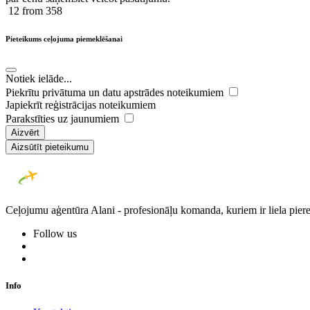
12
from 358
Pieteikums ceļojuma piemeklēšanai
Notiek ielāde...
Piekrītu privātuma un datu apstrādes noteikumiem
Japiekrīt reģistrācijas noteikumiem
Parakstīties uz jaunumiem
Aizvērt
Aizsūtīt pieteikumu
Ceļojumu aģentūra Alani - profesionāļu komanda, kuriem ir liela piere
Follow us
Info