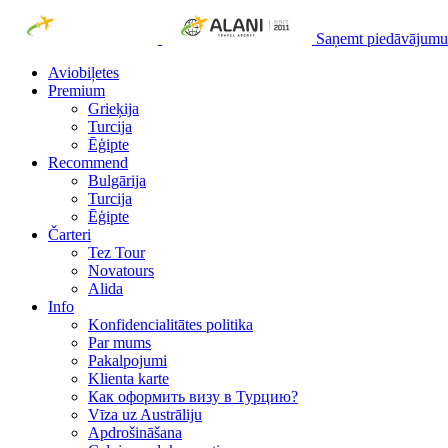
Saņemt piedāvājumu
Aviobiļetes
Premium
Grieķija
Turcija
Ēģipte
Recommend
Bulgārija
Turcija
Ēģipte
Čarteri
Tez Tour
Novatours
Alida
Info
Konfidencialitātes politika
Par mums
Рakalpojumi
Klienta karte
Как оформить визу в Турцию?
Vīza uz Austrāliju
Apdrošināšana