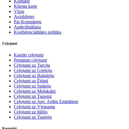
Kontakti
Klienta karte
Vīzas
Aviobiļetes
Par Kompāniju
Apdrošināšana
Konfidencialitātes politika
Ceļojumi
Karstie ceļojumi
Premium ceļojumi
Ceļojumi uz Turciju
Ceļojumi uz Grieķiju
Ceļojumi uz Bulgāriju
Ceļojumi uz Ēģipti
Ceļojumi uz Spāniju
Ceļojumi uz Melnkalni
Ceļojumi uz Taizemi
Ceļojumi uz Apv. Arābu Emirātiem
Ceļojumi uz Vjetnamu
Ceļojumi uz Itāliju
Ceļojumi uz Tunisiju
Kontakti