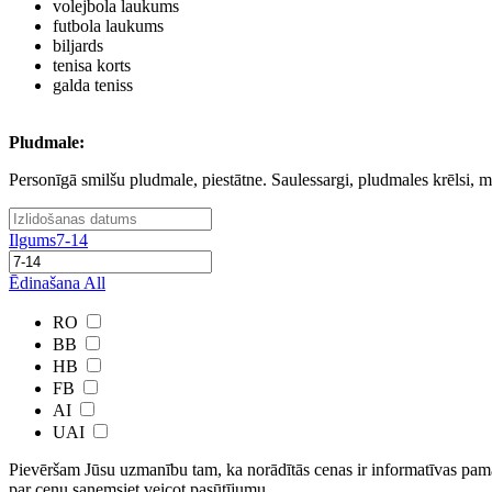
volejbola laukums
futbola laukums
biljards
tenisa korts
galda teniss
Pludmale:
Personīgā smilšu pludmale, piestātne. Saulessargi, pludmales krēlsi, ma
Ilgums
7-14
Ēdinašana
All
RO
BB
HB
FB
AI
UAI
Pievēršam Jūsu uzmanību tam, ka norādītās cenas ir ​informatīvas ​pama
par cenu saņemsiet veicot pasūtījumu.