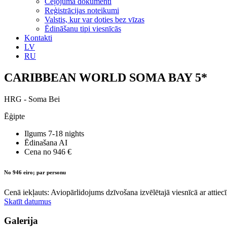
Ceļojuma dokumenti
Reģistrācijas noteikumi
Valstis, kur var doties bez vīzas
Ēdināšanu tipi viesnīcās
Kontakti
LV
RU
CARIBBEAN WORLD SOMA BAY 5*
HRG - Soma Bei
Ēģipte
Ilgums
7-18 nights
Ēdinašana
AI
Cena no
946 €
No 946 eiro; par personu
Cenā iekļauts: Aviopārlidojums dzīvošana izvēlētajā viesnīcā ar attiecī
Skatīt datumus
Galerija