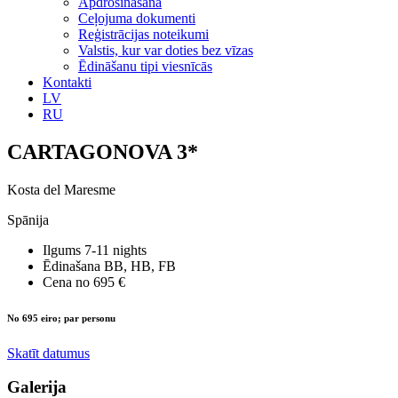
Apdrošināšana
Ceļojuma dokumenti
Reģistrācijas noteikumi
Valstis, kur var doties bez vīzas
Ēdināšanu tipi viesnīcās
Kontakti
LV
RU
CARTAGONOVA 3*
Kosta del Maresme
Spānija
Ilgums
7-11 nights
Ēdinašana
BB, HB, FB
Cena no
695 €
No 695 eiro; par personu
Skatīt datumus
Galerija