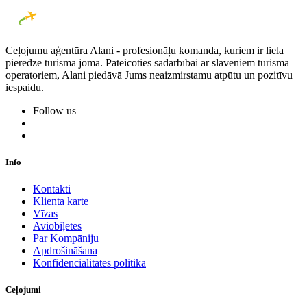
Ceļojumu aģentūra Alani - profesionāļu komanda, kuriem ir liela
pieredze tūrisma jomā. Pateicoties sadarbībai ar slaveniem tūrisma
operatoriem, Alani piedāvā Jums neaizmirstamu atpūtu un pozitīvu
iespaidu.
Follow us
Info
Kontakti
Klienta karte
Vīzas
Aviobiļetes
Par Kompāniju
Apdrošināšana
Konfidencialitātes politika
Ceļojumi