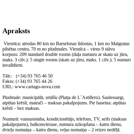
Apraksts
Viesnīca: atrodas 80 km no Barselonas lidostas, 1 km no Malgratas
pilsētas centra, 70 m no pludmales. Viesnīca – viens 9 stāvu
korpuss: 209 standard double rooms (daļa numuru ar skatu uz jūru,
maks. 3 cilv.); 5 single rooms (skats uz jūru, maks. 1 cilv.); 5 numuri
invalīdiem.
Tālr.: (+34) 93 765 46 50
Fakss: (+34) 93 765 44 26
URL: www.cartago-nova.com
Pludmale: municipālā, smilšu (Platja de L´Astillero). Saulessargi,
atpūtas krēsli, matrači – maksas pakalpojums. Pie baseina: atpūtas
krēsli – bez maksas.
Numurā: vannasistaba, kondicionētājs, telefons, TV, seifs (maksas
pakalpojums), balkons/terase, numura uzkopšana – katru dienu,
dvieļu nomaiņa – katru dienu, veļas nomaiņa – 2 reizes nedēļā.