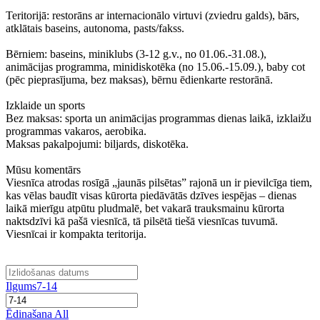
Teritorijā: restorāns ar internacionālo virtuvi (zviedru galds), bārs,
atklātais baseins, autonoma, pasts/fakss.
Bērniem: baseins, miniklubs (3-12 g.v., no 01.06.-31.08.),
animācijas programma, minidiskotēka (no 15.06.-15.09.), baby cot
(pēc pieprasījuma, bez maksas), bērnu ēdienkarte restorānā.
Izklaide un sports
Bez maksas: sporta un animācijas programmas dienas laikā, izklaižu
programmas vakaros, aerobika.
Maksas pakalpojumi: biljards, diskotēka.
Mūsu komentārs
Viesnīca atrodas rosīgā „jaunās pilsētas” rajonā un ir pievilcīga tiem,
kas vēlas baudīt visas kūrorta piedāvātās dzīves iespējas – dienas
laikā mierīgu atpūtu pludmalē, bet vakarā trauksmainu kūrorta
naktsdzīvi kā pašā viesnīcā, tā pilsētā tiešā viesnīcas tuvumā.
Viesnīcai ir kompakta teritorija.
Ilgums
7-14
Ēdinašana
All