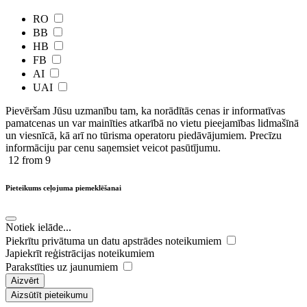
RO
BB
HB
FB
AI
UAI
Pievēršam Jūsu uzmanību tam, ka norādītās cenas ir ​informatīvas ​
pamatcenas un var mainīties atkarībā ​no ​vietu pieejamības lidmašīnā
un viesnīcā, kā arī no tūrisma operatoru piedāvājumiem. Precīzu
informāciju par cenu saņemsiet veicot pasūtījumu.
12
from 9
Pieteikums ceļojuma piemeklēšanai
Notiek ielāde...
Piekrītu privātuma un datu apstrādes noteikumiem
Japiekrīt reģistrācijas noteikumiem
Parakstīties uz jaunumiem
Aizvērt
Aizsūtīt pieteikumu