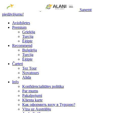
Saņemt
piedāvājumu!
Aviobiļetes
Premium
Grieķija
Turcija
Ēģipte
Recommend
Bulgārija
Turcija
Ēģipte
Čarteri
Tez Tour
Novatours
Alida
Info
Konfidencialitātes politika
Par mums
Рakalpojumi
Klienta karte
Как оформить визу в Турцию?
Vīza uz Austrāliju