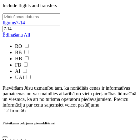
Include flights and transfers
Ilgums
7-14
Ēdinašana
All
RO
BB
HB
FB
AI
UAI
Pievēršam Jūsu uzmanību tam, ka norādītās cenas ir ​informatīvas ​
pamatcenas un var mainīties atkarībā ​no ​vietu pieejamības lidmašīnā
un viesnīcā, kā arī no tūrisma operatoru piedāvājumiem. Precīzu
informāciju par cenu saņemsiet veicot pasūtījumu.
12
from 66
Pieteikums ceļojuma piemeklēšanai