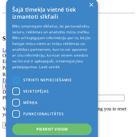
×
Rīga, Kr.Barona 88
Šajā tīmekļa vietnē tiek
izmantoti sīkfaili
Nosacījumi un atrunas
Mēs izmantojam sīkfailus, lai personalizētu
© 2011-2026> «ALANI SIA»
saturu, reklāmas un analizētu mūsu trafiku.
Sign In
Mēs arī kopīgojam informāciju par to, kā jūs
lietojat mūsu vietni ar mūsu reklāmas un
analītikas partneriem, kuri to var apvienot
Login with Facebook
Login with Google
ar citu informāciju, ko esat viņiem sniedzis
Or
vai ko viņi ir apkopojuši, izmantojot jūsu
Email
pakalpojumus.
Lasīt vairāk
Password
Remember me
STRIKTI NEPIECIEŠAMIE
Forgot Password?
VEIKTSPĒJAS
Don’t have an account?
Sign up
Please confirm login email below
MĒRĶA
You will receive an email containing a link allowing you to reset
FUNKCIONALITĀTES
your password to a new preferred one.
PIEKRIST VISIEM