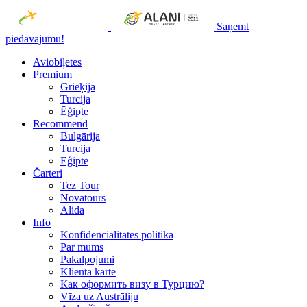
Saņemt
piedāvājumu!
Aviobiļetes
Premium
Grieķija
Turcija
Ēģipte
Recommend
Bulgārija
Turcija
Ēģipte
Čarteri
Tez Tour
Novatours
Alida
Info
Konfidencialitātes politika
Par mums
Рakalpojumi
Klienta karte
Как оформить визу в Турцию?
Vīza uz Austrāliju