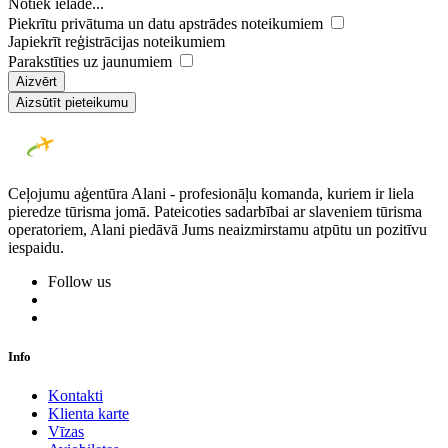
Notiek ielāde...
Piekrītu privātuma un datu apstrādes noteikumiem
Japiekrīt reģistrācijas noteikumiem
Parakstīties uz jaunumiem
Aizvērt
Aizsūtīt pieteikumu
Ceļojumu aģentūra Alani - profesionāļu komanda, kuriem ir liela
pieredze tūrisma jomā. Pateicoties sadarbībai ar slaveniem tūrisma
operatoriem, Alani piedāvā Jums neaizmirstamu atpūtu un pozitīvu
iespaidu.
Follow us
Info
Kontakti
Klienta karte
Vīzas