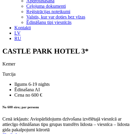
Apdrošināšana
Ceļojuma dokumenti
Reģistrācijas noteikumi
Valstis, kur var doties bez vīzas
Ēdināšanu tipi viesnīcās
Kontakti
LV
RU
CASTLE PARK HOTEL 3*
Kemer
Turcija
Ilgums
6-19 nights
Ēdinašana
AI
Cena no
600 €
No 600 eiro; par personu
Cenā iekļauts: Aviopārlidojums dzīvošana izvēlētajā viesnīcā ar
attiecīgo ēdināšanas tipu grupas transfērs lidosta – viesnīca – lidosta
gida pakalpojumi kūrortā