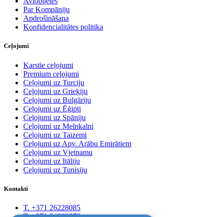
Aviobiļetes
Par Kompāniju
Apdrošināšana
Konfidencialitātes politika
Ceļojumi
Karstie ceļojumi
Premium ceļojumi
Ceļojumi uz Turciju
Ceļojumi uz Grieķiju
Ceļojumi uz Bulgāriju
Ceļojumi uz Ēģipti
Ceļojumi uz Spāniju
Ceļojumi uz Melnkalni
Ceļojumi uz Taizemi
Ceļojumi uz Apv. Arābu Emirātiem
Ceļojumi uz Vjetnamu
Ceļojumi uz Itāliju
Ceļojumi uz Tunisiju
Kontakti
T. +371 26228085
T. +371 24888878