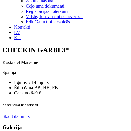
Apdrošināšana
Ceļojuma dokumenti
Reģistrācijas noteikumi
Valstis, kur var doties bez vīzas
Ēdināšanu tipi viesnīcās
Kontakti
LV
RU
CHECKIN GARBI 3*
Kosta del Maresme
Spānija
Ilgums
5-14 nights
Ēdinašana
BB, HB, FB
Cena no
649 €
No 649 eiro; par personu
Skatīt datumus
Galerija