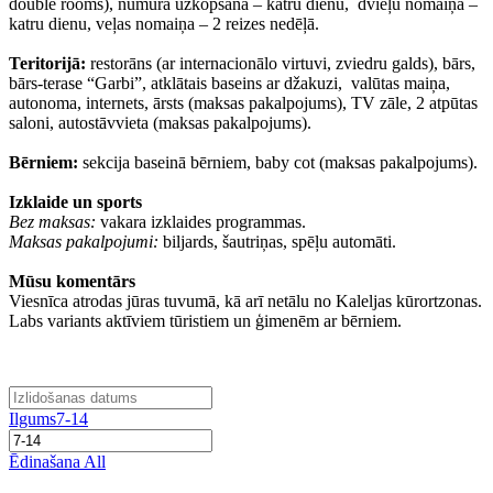
double rooms), numura uzkopšana – katru dienu, dvieļu nomaiņa –
katru dienu, veļas nomaiņa – 2 reizes nedēļā.
Teritorijā:
restorāns (ar internacionālo virtuvi, zviedru galds), bārs,
bārs-terase “Garbi”, atklātais baseins ar džakuzi, valūtas maiņa,
autonoma, internets, ārsts (maksas pakalpojums), TV zāle, 2 atpūtas
saloni, autostāvvieta (maksas pakalpojums).
Bērniem:
sekcija baseinā bērniem, baby cot (maksas pakalpojums).
Izklaide un sports
Bez maksas:
vakara izklaides programmas.
Maksas pakalpojumi:
biljards, šautriņas, spēļu automāti.
Mūsu komentārs
Viesnīca atrodas jūras tuvumā, kā arī netālu no Kaleljas kūrortzonas.
Labs variants aktīviem tūristiem un ģimenēm ar bērniem.
Ilgums
7-14
Ēdinašana
All