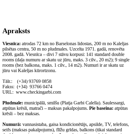
Apraksts
Viesnīca:
atrodas 72 km no Barselonas lidostas, 200 m no Kaleljas
pilsētas centra, 50 m no pludmales. Uzcelta 1971. gadā, renovēta
2008. gadā. Viesnīca – divi 7 stāvu korpusi: 141 standard double
rooms (daļa numuru ar skatu uz jūru, maks. 3 cilv., 20 m2); 9 single
rooms (bez balkona, maks. 1 cilv., 14 m2). Numuri ir ar skatu uz
jūru vai Kaleljas kūrortzonu.
Tālr.: (+34) 93769 0858
Fakss: (+34) 93766 0474
URL: www.checkingarbi.com
Pludmale:
municipālā, smilšu (Platja Garbi Сalella). Saulessargi,
atpūtas krēsli, matrači – maksas pakalpojums.
Pie baseina:
atpūtas
krēsli – bez maksas.
Numurā:
vannasistaba, gaisa kondicionētājs, apsilde, TV, telefons,
seifs (maksas pakalpojums), flīžu grīdas, balkons (tikai standard