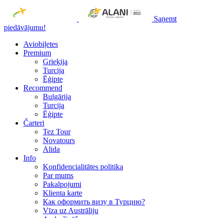
Saņemt
piedāvājumu!
Aviobiļetes
Premium
Grieķija
Turcija
Ēģipte
Recommend
Bulgārija
Turcija
Ēģipte
Čarteri
Tez Tour
Novatours
Alida
Info
Konfidencialitātes politika
Par mums
Рakalpojumi
Klienta karte
Как оформить визу в Турцию?
Vīza uz Austrāliju