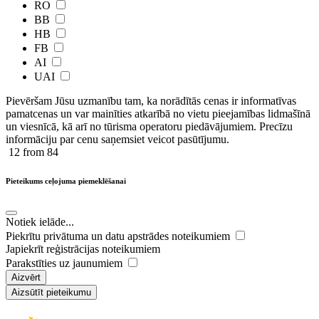
RO
BB
HB
FB
AI
UAI
Pievēršam Jūsu uzmanību tam, ka norādītās cenas ir ​informatīvas ​
pamatcenas un var mainīties atkarībā ​no ​vietu pieejamības lidmašīnā
un viesnīcā, kā arī no tūrisma operatoru piedāvājumiem. Precīzu
informāciju par cenu saņemsiet veicot pasūtījumu.
12
from 84
Pieteikums ceļojuma piemeklēšanai
Notiek ielāde...
Piekrītu privātuma un datu apstrādes noteikumiem
Japiekrīt reģistrācijas noteikumiem
Parakstīties uz jaunumiem
Aizvērt
Aizsūtīt pieteikumu