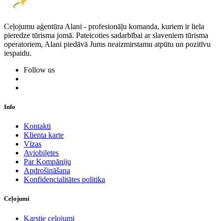
Ceļojumu aģentūra Alani - profesionāļu komanda, kuriem ir liela
pieredze tūrisma jomā. Pateicoties sadarbībai ar slaveniem tūrisma
operatoriem, Alani piedāvā Jums neaizmirstamu atpūtu un pozitīvu
iespaidu.
Follow us
Info
Kontakti
Klienta karte
Vīzas
Aviobiļetes
Par Kompāniju
Apdrošināšana
Konfidencialitātes politika
Ceļojumi
Karstie ceļojumi