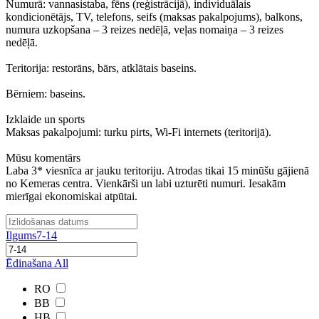
Numurā: vannasistaba, fēns (reģistrācijā), individuālais
kondicionētājs, TV, telefons, seifs (maksas pakalpojums), balkons,
numura uzkopšana – 3 reizes nedēļā, veļas nomaiņa – 3 reizes
nedēļā.
Teritorija: restorāns, bārs, atklātais baseins.
Bērniem: baseins.
Izklaide un sports
Maksas pakalpojumi: turku pirts, Wi-Fi internets (teritorijā).
Mūsu komentārs
Laba 3* viesnīca ar jauku teritoriju. Atrodas tikai 15 minūšu gājienā
no Kemeras centra. Vienkārši un labi uzturēti numuri. Iesakām
mierīgai ekonomiskai atpūtai.
Ilgums
7-14
Ēdinašana
All
RO
BB
HB