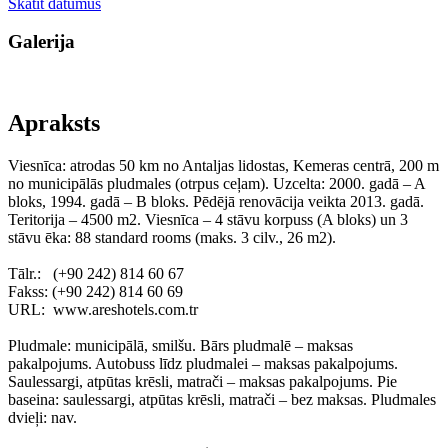
Skatīt datumus
Galerija
Apraksts
Viesnīca: atrodas 50 km no Antaljas lidostas, Kemeras centrā, 200 m
no municipālās pludmales (otrpus ceļam). Uzcelta: 2000. gadā – A
bloks, 1994. gadā – B bloks. Pēdējā renovācija veikta 2013. gadā.
Teritorija – 4500 m2. Viesnīca – 4 stāvu korpuss (A bloks) un 3
stāvu ēka: 88 standard rooms (maks. 3 cilv., 26 m2).
Tālr.: (+90 242) 814 60 67
Fakss: (+90 242) 814 60 69
URL: www.areshotels.com.tr
Pludmale: municipālā, smilšu. Bārs pludmalē – maksas
pakalpojums. Autobuss līdz pludmalei – maksas pakalpojums.
Saulessargi, atpūtas krēsli, matrači – maksas pakalpojums. Pie
baseina: saulessargi, atpūtas krēsli, matrači – bez maksas. Pludmales
dvieļi: nav.