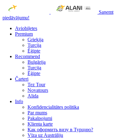
Saņemt
piedāvājumu!
Aviobiļetes
Premium
Grieķija
Turcija
Ēģipte
Recommend
Bulgārija
Turcija
Ēģipte
Čarteri
Tez Tour
Novatours
Alida
Info
Konfidencialitātes politika
Par mums
Рakalpojumi
Klienta karte
Как оформить визу в Турцию?
Vīza uz Austrāliju