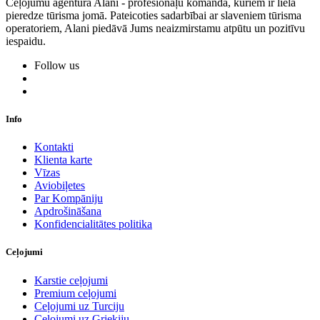
Ceļojumu aģentūra Alani - profesionāļu komanda, kuriem ir liela
pieredze tūrisma jomā. Pateicoties sadarbībai ar slaveniem tūrisma
operatoriem, Alani piedāvā Jums neaizmirstamu atpūtu un pozitīvu
iespaidu.
Follow us
Info
Kontakti
Klienta karte
Vīzas
Aviobiļetes
Par Kompāniju
Apdrošināšana
Konfidencialitātes politika
Ceļojumi
Karstie ceļojumi
Premium ceļojumi
Ceļojumi uz Turciju
Ceļojumi uz Grieķiju