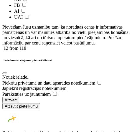
FB
AI
UAI
Pievēršam Jūsu uzmanību tam, ka norādītās cenas ir ​informatīvas ​
pamatcenas un var mainīties atkarībā ​no ​vietu pieejamības lidmašīnā
un viesnīcā, kā arī no tūrisma operatoru piedāvājumiem. Precīzu
informāciju par cenu saņemsiet veicot pasūtījumu.
12
from 118
Pieteikums ceļojuma piemeklēšanai
Notiek ielāde...
Piekrītu privātuma un datu apstrādes noteikumiem
Japiekrīt reģistrācijas noteikumiem
Parakstīties uz jaunumiem
Aizvērt
Aizsūtīt pieteikumu