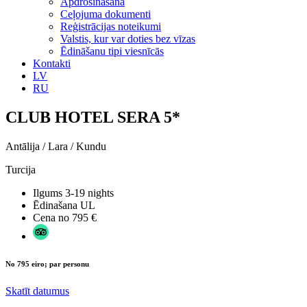
Apdrošināšana
Ceļojuma dokumenti
Reģistrācijas noteikumi
Valstis, kur var doties bez vīzas
Ēdināšanu tipi viesnīcās
Kontakti
LV
RU
CLUB HOTEL SERA 5*
Antālija / Lara / Kundu
Turcija
Ilgums
3-19 nights
Ēdinašana
UL
Cena no
795 €
No 795 eiro; par personu
Skatīt datumus