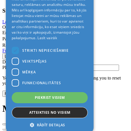
saturu, reklāmas un analizētu mūsu trafiku.
Sign In
Mēs arī kopīgojam informāciju par to, kā jūs
lietojat mūsu vietni ar mūsu reklāmas un
analītikas partneriem, kuri to var apvienot
Login with Facebook
Login with Google
ar citu informāciju, ko esat viņiem sniedzis
Or
vai ko viņi ir apkopojuši, izmantojot jūsu
Email
pakalpojumus.
Lasīt vairāk
Password
Remember me
STRIKTI NEPIECIEŠAMIE
Forgot Password?
VEIKTSPĒJAS
Don’t have an account?
Sign up
Please confirm login email below
MĒRĶA
You will receive an email containing a link allowing you to reset
FUNKCIONALITĀTES
your password to a new preferred one.
PIEKRIST VISIEM
Modal title
ATTEIKTIES NO VISIEM
RĀDĪT DETAĻAS
...