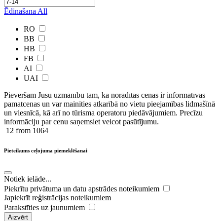
Ēdinašana
All
RO
BB
HB
FB
AI
UAI
Pievēršam Jūsu uzmanību tam, ka norādītās cenas ir ​informatīvas ​
pamatcenas un var mainīties atkarībā ​no ​vietu pieejamības lidmašīnā
un viesnīcā, kā arī no tūrisma operatoru piedāvājumiem. Precīzu
informāciju par cenu saņemsiet veicot pasūtījumu.
12
from 1064
Pieteikums ceļojuma piemeklēšanai
Notiek ielāde...
Piekrītu privātuma un datu apstrādes noteikumiem
Japiekrīt reģistrācijas noteikumiem
Parakstīties uz jaunumiem
Aizvērt