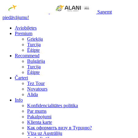
Saņemt
piedāvājumu!
Aviobiļetes
Premium
Grieķija
Turcija
Ēģipte
Recommend
Bulgārija
Turcija
Ēģipte
Čarteri
Tez Tour
Novatours
Alida
Info
Konfidencialitātes politika
Par mums
Рakalpojumi
Klienta karte
Как оформить визу в Турцию?
Vīza uz Austrāliju