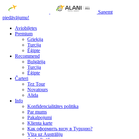
Saņemt
piedāvājumu!
Aviobiļetes
Premium
Grieķija
Turcija
Ēģipte
Recommend
Bulgārija
Turcija
Ēģipte
Čarteri
Tez Tour
Novatours
Alida
Info
Konfidencialitātes politika
Par mums
Рakalpojumi
Klienta karte
Как оформить визу в Турцию?
Vīza uz Austrāliju