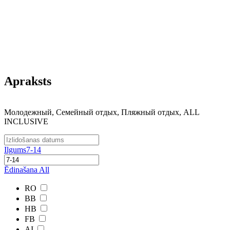
Apraksts
Молодежный, Семейный отдых, Пляжный отдых, ALL
INCLUSIVE
Ilgums
7-14
Ēdinašana
All
RO
BB
HB
FB
AI