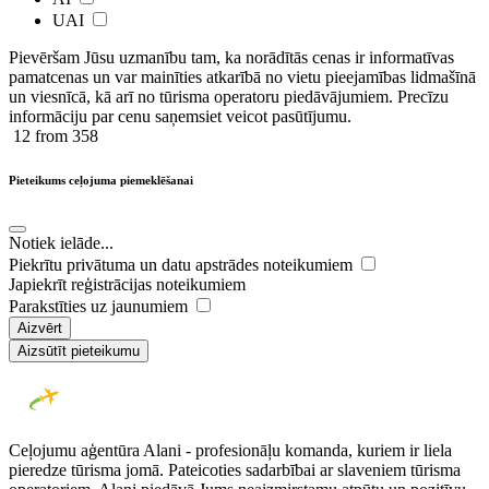
UAI
Pievēršam Jūsu uzmanību tam, ka norādītās cenas ir ​informatīvas ​
pamatcenas un var mainīties atkarībā ​no ​vietu pieejamības lidmašīnā
un viesnīcā, kā arī no tūrisma operatoru piedāvājumiem. Precīzu
informāciju par cenu saņemsiet veicot pasūtījumu.
12
from 358
Pieteikums ceļojuma piemeklēšanai
Notiek ielāde...
Piekrītu privātuma un datu apstrādes noteikumiem
Japiekrīt reģistrācijas noteikumiem
Parakstīties uz jaunumiem
Aizvērt
Aizsūtīt pieteikumu
Ceļojumu aģentūra Alani - profesionāļu komanda, kuriem ir liela
pieredze tūrisma jomā. Pateicoties sadarbībai ar slaveniem tūrisma