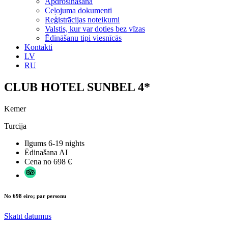
Apdrošināšana
Ceļojuma dokumenti
Reģistrācijas noteikumi
Valstis, kur var doties bez vīzas
Ēdināšanu tipi viesnīcās
Kontakti
LV
RU
CLUB HOTEL SUNBEL 4*
Kemer
Turcija
Ilgums
6-19 nights
Ēdinašana
AI
Cena no
698 €
No 698 eiro; par personu
Skatīt datumus