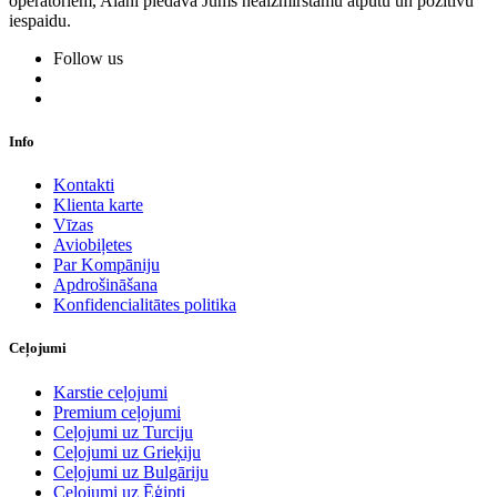
operatoriem, Alani piedāvā Jums neaizmirstamu atpūtu un pozitīvu
iespaidu.
Follow us
Info
Kontakti
Klienta karte
Vīzas
Aviobiļetes
Par Kompāniju
Apdrošināšana
Konfidencialitātes politika
Ceļojumi
Karstie ceļojumi
Premium ceļojumi
Ceļojumi uz Turciju
Ceļojumi uz Grieķiju
Ceļojumi uz Bulgāriju
Ceļojumi uz Ēģipti