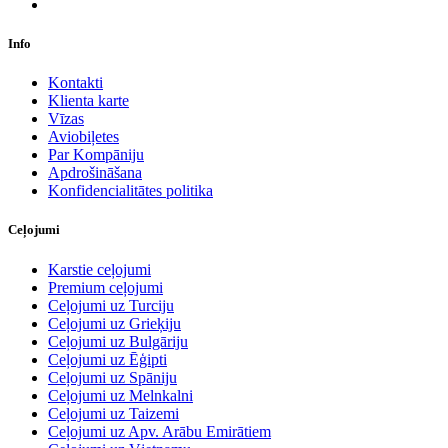
Info
Kontakti
Klienta karte
Vīzas
Aviobiļetes
Par Kompāniju
Apdrošināšana
Konfidencialitātes politika
Ceļojumi
Karstie ceļojumi
Premium ceļojumi
Ceļojumi uz Turciju
Ceļojumi uz Grieķiju
Ceļojumi uz Bulgāriju
Ceļojumi uz Ēģipti
Ceļojumi uz Spāniju
Ceļojumi uz Melnkalni
Ceļojumi uz Taizemi
Ceļojumi uz Apv. Arābu Emirātiem