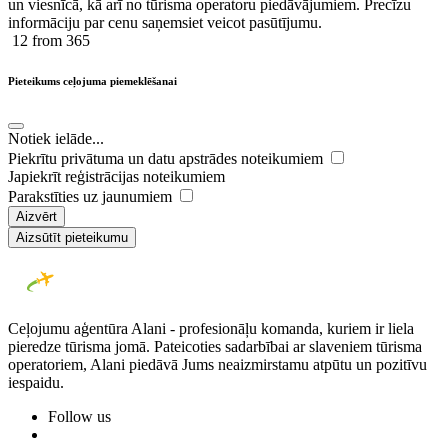
un viesnīcā, kā arī no tūrisma operatoru piedāvājumiem. Precīzu
informāciju par cenu saņemsiet veicot pasūtījumu.
12
from 365
Pieteikums ceļojuma piemeklēšanai
Notiek ielāde...
Piekrītu privātuma un datu apstrādes noteikumiem
Japiekrīt reģistrācijas noteikumiem
Parakstīties uz jaunumiem
Aizvērt
Aizsūtīt pieteikumu
Ceļojumu aģentūra Alani - profesionāļu komanda, kuriem ir liela
pieredze tūrisma jomā. Pateicoties sadarbībai ar slaveniem tūrisma
operatoriem, Alani piedāvā Jums neaizmirstamu atpūtu un pozitīvu
iespaidu.
Follow us