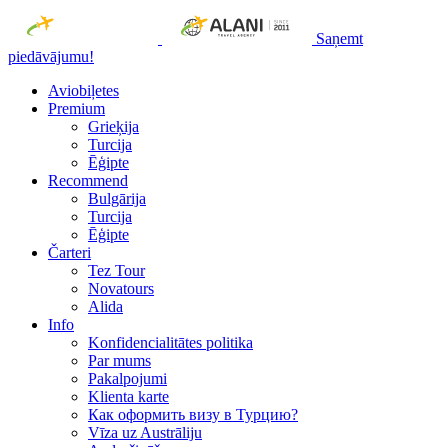
Saņemt
piedāvājumu!
Aviobiļetes
Premium
Grieķija
Turcija
Ēģipte
Recommend
Bulgārija
Turcija
Ēģipte
Čarteri
Tez Tour
Novatours
Alida
Info
Konfidencialitātes politika
Par mums
Рakalpojumi
Klienta karte
Как оформить визу в Турцию?
Vīza uz Austrāliju