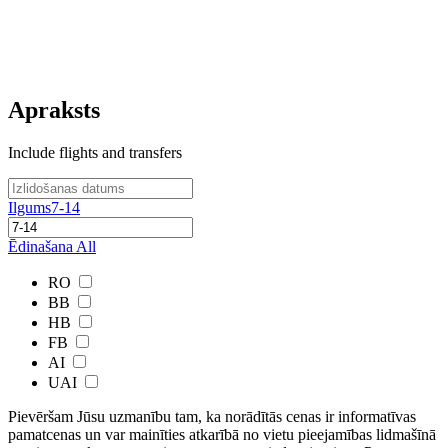
Apraksts
Include flights and transfers
Ilgums
7-14
Ēdinašana
All
RO
BB
HB
FB
AI
UAI
Pievēršam Jūsu uzmanību tam, ka norādītās cenas ir ​informatīvas ​
pamatcenas un var mainīties atkarībā ​no ​vietu pieejamības lidmašīnā