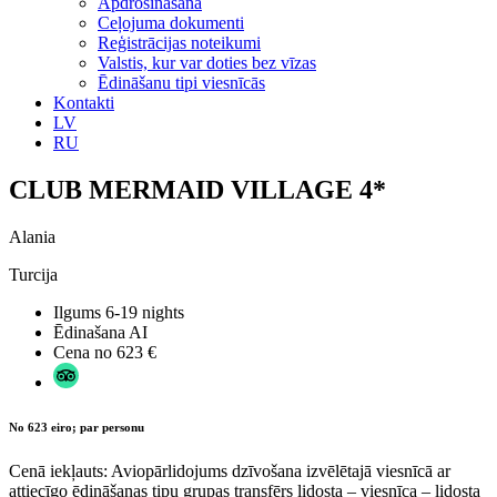
Apdrošināšana
Ceļojuma dokumenti
Reģistrācijas noteikumi
Valstis, kur var doties bez vīzas
Ēdināšanu tipi viesnīcās
Kontakti
LV
RU
CLUB MERMAID VILLAGE 4*
Alania
Turcija
Ilgums
6-19 nights
Ēdinašana
AI
Cena no
623 €
No 623 eiro; par personu
Cenā iekļauts: Aviopārlidojums dzīvošana izvēlētajā viesnīcā ar
attiecīgo ēdināšanas tipu grupas transfērs lidosta – viesnīca – lidosta