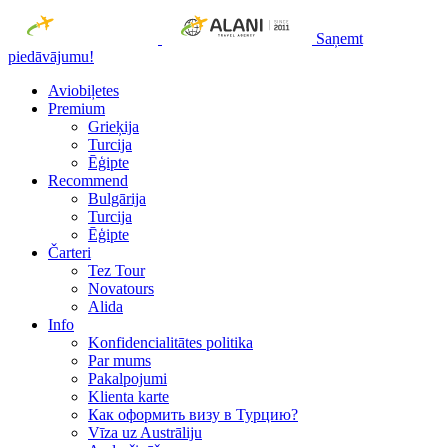
Saņemt
piedāvājumu!
Aviobiļetes
Premium
Grieķija
Turcija
Ēģipte
Recommend
Bulgārija
Turcija
Ēģipte
Čarteri
Tez Tour
Novatours
Alida
Info
Konfidencialitātes politika
Par mums
Рakalpojumi
Klienta karte
Как оформить визу в Турцию?
Vīza uz Austrāliju