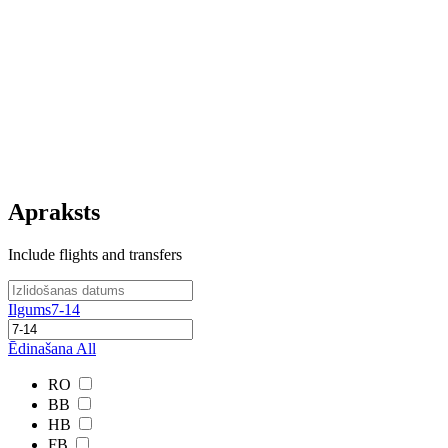
Apraksts
Include flights and transfers
Ilgums
7-14
Ēdinašana
All
RO
BB
HB
FB