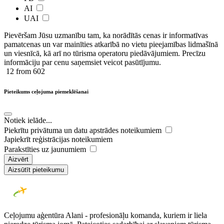
AI
UAI
Pievēršam Jūsu uzmanību tam, ka norādītās cenas ir ​informatīvas ​
pamatcenas un var mainīties atkarībā ​no ​vietu pieejamības lidmašīnā
un viesnīcā, kā arī no tūrisma operatoru piedāvājumiem. Precīzu
informāciju par cenu saņemsiet veicot pasūtījumu.
12
from 602
Pieteikums ceļojuma piemeklēšanai
Notiek ielāde...
Piekrītu privātuma un datu apstrādes noteikumiem
Japiekrīt reģistrācijas noteikumiem
Parakstīties uz jaunumiem
Aizvērt
Aizsūtīt pieteikumu
Ceļojumu aģentūra Alani - profesionāļu komanda, kuriem ir liela