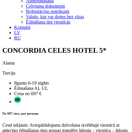
Apdrošināšana
Ceļojuma dokumenti
Reģistrācijas noteikumi
Valstis, kur var doties bez vīzas
Ēdināšanu tipi viesnīcās
Kontakti
LV
RU
CONCORDIA CELES HOTEL 5*
Alania
Turcija
Ilgums
6-19 nights
Ēdinašana
AI, UL
Cena no
697 €
No 697 eiro; par personu
Cenā iekļauts: Aviopārlidojums dzīvošana izvēlētajā viesnīcā ar
attiecīgo ēdināšanas tipu grupas transfērs lidosta – viesnīca – lidosta