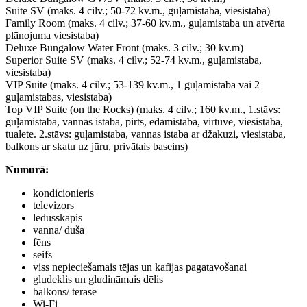
Suite SV (maks. 4 cilv.; 50-72 kv.m., guļamistaba, viesistaba)
Family Room (maks. 4 cilv.; 37-60 kv.m., guļamistaba un atvērta
plānojuma viesistaba)
Deluxe Bungalow Water Front (maks. 3 cilv.; 30 kv.m)
Superior Suite SV (maks. 4 cilv.; 52-74 kv.m., guļamistaba,
viesistaba)
VIP Suite (maks. 4 cilv.; 53-139 kv.m., 1 guļamistaba vai 2
guļamistabas, viesistaba)
Top VIP Suite (on the Rocks) (maks. 4 cilv.; 160 kv.m., 1.stāvs:
guļamistaba, vannas istaba, pirts, ēdamistaba, virtuve, viesistaba,
tualete. 2.stāvs: guļamistaba, vannas istaba ar džakuzi, viesistaba,
balkons ar skatu uz jūru, privātais baseins)
Numurā
:
kondicionieris
televizors
ledusskapis
vanna/ duša
fēns
seifs
viss nepieciešamais tējas un kafijas pagatavošanai
gludeklis un gludināmais dēlis
balkons/ terase
Wi-Fi