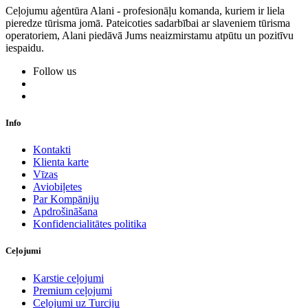
Ceļojumu aģentūra Alani - profesionāļu komanda, kuriem ir liela
pieredze tūrisma jomā. Pateicoties sadarbībai ar slaveniem tūrisma
operatoriem, Alani piedāvā Jums neaizmirstamu atpūtu un pozitīvu
iespaidu.
Follow us
Info
Kontakti
Klienta karte
Vīzas
Aviobiļetes
Par Kompāniju
Apdrošināšana
Konfidencialitātes politika
Ceļojumi
Karstie ceļojumi
Premium ceļojumi
Ceļojumi uz Turciju