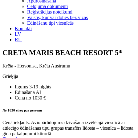
Apdrošināšana
Ceļojuma dokumenti
Reģistrācijas noteikumi
Valstis, kur var doties bez vīzas
Ēdināšanu tipi viesnīcās
Kontakti
LV
RU
CRETA MARIS BEACH RESORT 5*
Krēta - Hersonisa, Krēta Austrumu
Grieķija
Ilgums
3-19 nights
Ēdinašana
AI
Cena no
1030 €
No 1030 eiro; par personu
Cenā iekļauts: Aviopārlidojums dzīvošana izvēlētajā viesnīcā ar
attiecīgo ēdināšanas tipu grupas transfērs lidosta – viesnīca – lidosta
gida pakalpojumi kūrortā