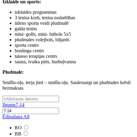
Izklaide un sports
:
izklaides programmas
3 tenisa korti, tenisa nodarbības
ūdens sporta veidi pludmalē
galda teniss
mini- golfs, mini- futbols 5х5
pludmales volejbols, biljards
sporta centrs
boulinga centrs
talasso terapijas centrs
sauna, tvaika pirts, burbuļvanna
Pludmale
:
Smilšu-oļu, ieeja jūrā – smilšu-oļu. Saulessargi un pludmales krēsli
bezmaksas.
Ilgums
7-14
Ēdinašana
All
RO
BB