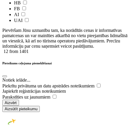
HB
FB
AI
UAI
Pievēršam Jūsu uzmanību tam, ka norādītās cenas ir ​informatīvas ​
pamatcenas un var mainīties atkarībā ​no ​vietu pieejamības lidmašīnā
un viesnīcā, kā arī no tūrisma operatoru piedāvājumiem. Precīzu
informāciju par cenu saņemsiet veicot pasūtījumu.
12
from 1401
Pieteikums ceļojuma piemeklēšanai
Notiek ielāde...
Piekrītu privātuma un datu apstrādes noteikumiem
Japiekrīt reģistrācijas noteikumiem
Parakstīties uz jaunumiem
Aizvērt
Aizsūtīt pieteikumu