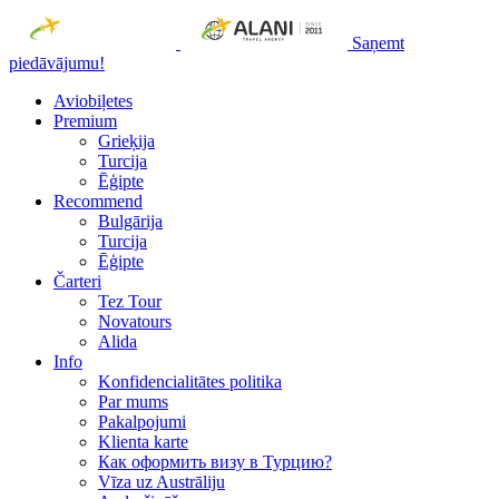
Saņemt
piedāvājumu!
Aviobiļetes
Premium
Grieķija
Turcija
Ēģipte
Recommend
Bulgārija
Turcija
Ēģipte
Čarteri
Tez Tour
Novatours
Alida
Info
Konfidencialitātes politika
Par mums
Рakalpojumi
Klienta karte
Как оформить визу в Турцию?
Vīza uz Austrāliju