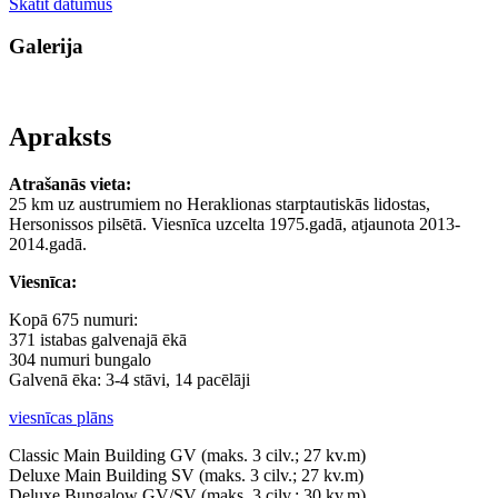
Skatīt datumus
Galerija
Apraksts
Atrašanās vieta
:
25 km uz austrumiem no Heraklionas starptautiskās lidostas,
Hersonissos pilsētā. Viesnīca uzcelta 1975.gadā, atjaunota 2013-
2014.gadā.
Viesnīca
:
Kopā 675 numuri:
371 istabas galvenajā ēkā
304 numuri bungalo
Galvenā ēka: 3-4 stāvi, 14 pacēlāji
viesnīcas plāns
Classic Main Building GV (maks. 3 cilv.; 27 kv.m)
Deluxe Main Building SV (maks. 3 cilv.; 27 kv.m)
Deluxe Bungalow GV/SV (maks. 3 cilv.; 30 kv.m)