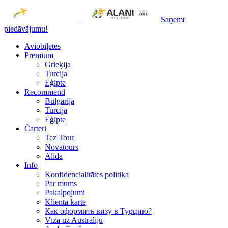
Saņemt
piedāvājumu!
Aviobiļetes
Premium
Grieķija
Turcija
Ēģipte
Recommend
Bulgārija
Turcija
Ēģipte
Čarteri
Tez Tour
Novatours
Alida
Info
Konfidencialitātes politika
Par mums
Рakalpojumi
Klienta karte
Как оформить визу в Турцию?
Vīza uz Austrāliju