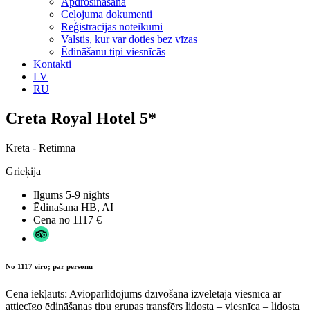
Apdrošināšana
Ceļojuma dokumenti
Reģistrācijas noteikumi
Valstis, kur var doties bez vīzas
Ēdināšanu tipi viesnīcās
Kontakti
LV
RU
Creta Royal Hotel 5*
Krēta - Retimna
Grieķija
Ilgums
5-9 nights
Ēdinašana
HB, AI
Cena no
1117 €
No 1117 eiro; par personu
Cenā iekļauts: Aviopārlidojums dzīvošana izvēlētajā viesnīcā ar
attiecīgo ēdināšanas tipu grupas transfērs lidosta – viesnīca – lidosta