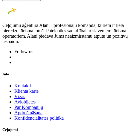
Ceļojumu aģentūra Alani - profesionāļu komanda, kuriem ir liela
pieredze tūrisma jomā. Pateicoties sadarbībai ar slaveniem tūrisma
operatoriem, Alani piedāvā Jums neaizmirstamu atpūtu un pozitīvu
iespaidu.
Follow us
Info
Kontakti
Klienta karte
Vīzas
Aviobiļetes
Par Kompāniju
Apdrošināšana
Konfidencialitātes politika
Ceļojumi