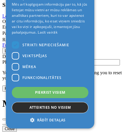
Sign In
Mēs arī kopīgojam informāciju par to, kā jūs
lietojat mūsu vietni ar mūsu reklāmas un
analītikas partneriem, kuri to var apvienot
Login with Facebook
Login with Google
ar citu informāciju, ko esat viņiem sniedzis
Or
vai ko viņi ir apkopojuši, izmantojot jūsu
Email
pakalpojumus.
Lasīt vairāk
Password
Remember me
STRIKTI NEPIECIEŠAMIE
Forgot Password?
VEIKTSPĒJAS
Don’t have an account?
Sign up
Please confirm login email below
MĒRĶA
You will receive an email containing a link allowing you to reset
FUNKCIONALITĀTES
your password to a new preferred one.
PIEKRIST VISIEM
Modal title
ATTEIKTIES NO VISIEM
RĀDĪT DETAĻAS
...
Close