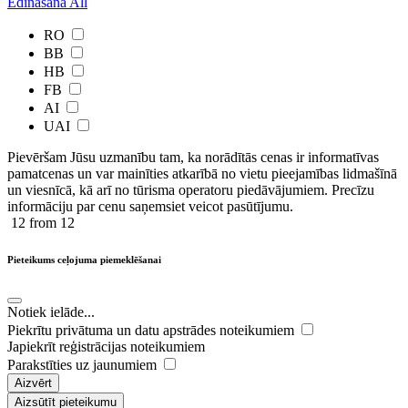
Ēdinašana
All
RO
BB
HB
FB
AI
UAI
Pievēršam Jūsu uzmanību tam, ka norādītās cenas ir ​informatīvas ​
pamatcenas un var mainīties atkarībā ​no ​vietu pieejamības lidmašīnā
un viesnīcā, kā arī no tūrisma operatoru piedāvājumiem. Precīzu
informāciju par cenu saņemsiet veicot pasūtījumu.
12
from 12
Pieteikums ceļojuma piemeklēšanai
Notiek ielāde...
Piekrītu privātuma un datu apstrādes noteikumiem
Japiekrīt reģistrācijas noteikumiem
Parakstīties uz jaunumiem
Aizvērt
Aizsūtīt pieteikumu