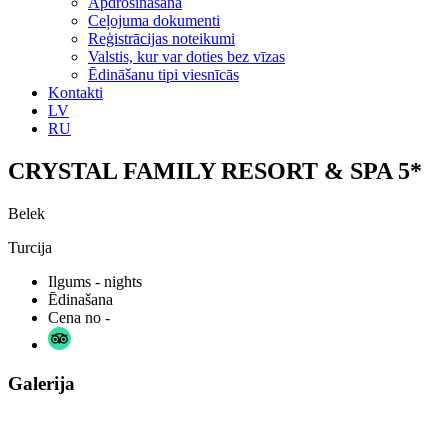
Apdrošināšana
Ceļojuma dokumenti
Reģistrācijas noteikumi
Valstis, kur var doties bez vīzas
Ēdināšanu tipi viesnīcās
Kontakti
LV
RU
CRYSTAL FAMILY RESORT & SPA 5*
Belek
Turcija
Ilgums
- nights
Ēdinašana
Cena no
-
Galerija