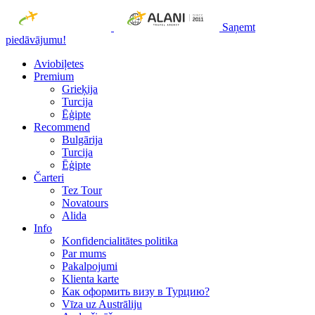
Saņemt
piedāvājumu!
Aviobiļetes
Premium
Grieķija
Turcija
Ēģipte
Recommend
Bulgārija
Turcija
Ēģipte
Čarteri
Tez Tour
Novatours
Alida
Info
Konfidencialitātes politika
Par mums
Рakalpojumi
Klienta karte
Как оформить визу в Турцию?
Vīza uz Austrāliju