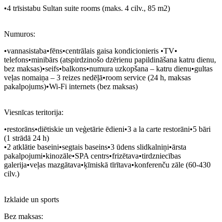
•4 trīsistabu Sultan suite rooms (maks. 4 cilv., 85 m
2
)
Numuros:
•vannasistaba•fēns•centrālais gaisa kondicionieris •TV•
telefons•minibārs (atspirdzinošo dzērienu papildināšana katru dienu,
bez maksas)•seifs•balkons•numura uzkopšana – katru dienu•gultas
veļas nomaiņa – 3 reizes nedēļā•room service (24 h, maksas
pakalpojums)•Wi-Fi internets (bez maksas)
Viesnīcas teritorija:
•restorāns•diētiskie un veģetārie ēdieni•3 a la carte restorāni•5 bāri
(1 strādā 24 h)
•2 atklātie baseini•segtais baseins•3 ūdens slidkalniņi•ārsta
pakalpojumi•kinozāle•SPA centrs•frizētava•tirdzniecības
galerija•veļas mazgātava•ķīmiskā tīrītava•konferenču zāle (60-430
cilv.)
Izklaide un sports
Bez maksas: