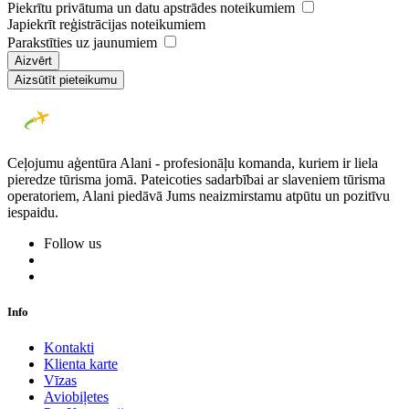
Piekrītu privātuma un datu apstrādes noteikumiem
Japiekrīt reģistrācijas noteikumiem
Parakstīties uz jaunumiem
Aizvērt
Aizsūtīt pieteikumu
Ceļojumu aģentūra Alani - profesionāļu komanda, kuriem ir liela
pieredze tūrisma jomā. Pateicoties sadarbībai ar slaveniem tūrisma
operatoriem, Alani piedāvā Jums neaizmirstamu atpūtu un pozitīvu
iespaidu.
Follow us
Info
Kontakti
Klienta karte
Vīzas
Aviobiļetes