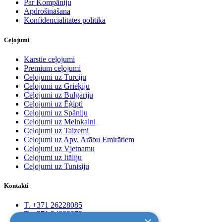
Par Kompāniju
Apdrošināšana
Konfidencialitātes politika
Ceļojumi
Karstie ceļojumi
Premium ceļojumi
Ceļojumi uz Turciju
Ceļojumi uz Grieķiju
Ceļojumi uz Bulgāriju
Ceļojumi uz Ēģipti
Ceļojumi uz Spāniju
Ceļojumi uz Melnkalni
Ceļojumi uz Taizemi
Ceļojumi uz Apv. Arābu Emirātiem
Ceļojumi uz Vjetnamu
Ceļojumi uz Itāliju
Ceļojumi uz Tunisiju
Kontakti
T. +371 26228085
T. +371 24888878