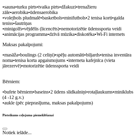
•sauna•turku pirts•tvaika pirts•džakuzi•trenažieru
zāle•aerobika•ūdensaerobika
•volejbols pludmalē•basketbols•minifutbols•2 tenisa korti•galda
teniss•šautriņas
•minigolfs•vējdēlis (licencēts)•nemotorizētie ūdenssporta veidi
•animācijas programma•dzīvā mūzika•diskotēka•Wi-Fi internets
Maksas pakalpojumi:
•masāža•boulings (2 celiņi)•spēļu automāti•biljards•tenisa inventāra
noma•tenisa korta apgaismojums •interneta kafejnīca (vieta
jārezervē)•motorizētie ūdenssporta veidi
Bērniem:
•bufete bērniem•baseins•2 ūdens slidkalniņi•rotaļlaukums•miniklubs
(4 -12 g.v.)
•aukle (pēc pieprasījuma, maksas pakalpojums)
Pieteikums ceļojuma piemeklēšanai
Notiek ielāde...