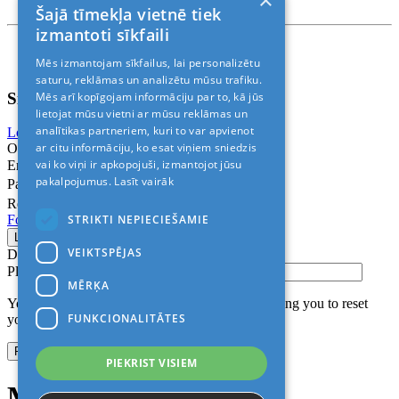
×
Rīga, Kr.Barona 88
Šajā tīmekļa vietnē tiek
izmantoti sīkfaili
Nosacījumi un atrunas
Mēs izmantojam sīkfailus, lai personalizētu
© 2011-2026> «ALANI SIA»
saturu, reklāmas un analizētu mūsu trafiku.
Sign In
Mēs arī kopīgojam informāciju par to, kā jūs
lietojat mūsu vietni ar mūsu reklāmas un
analītikas partneriem, kuri to var apvienot
Login with Facebook
Login with Google
ar citu informāciju, ko esat viņiem sniedzis
Or
vai ko viņi ir apkopojuši, izmantojot jūsu
Email
pakalpojumus.
Lasīt vairāk
Password
Remember me
STRIKTI NEPIECIEŠAMIE
Forgot Password?
VEIKTSPĒJAS
Don’t have an account?
Sign up
Please confirm login email below
MĒRĶA
You will receive an email containing a link allowing you to reset
FUNKCIONALITĀTES
your password to a new preferred one.
PIEKRIST VISIEM
Modal title