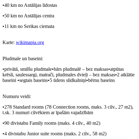
•40 km no Antālijas lidostas
•50 km no Antālijas centra
•11 km no Serikas ciemata
Karte:
wikimapia.org
Pludmale un baseini:
•privātā, smilšu pludmale•bārs pludmalē – bez maksas•atpūtas
krēsli, saulessargi, matrači, pludmales dvieļi – bez maksas•2 atklātie
baseini •segtais baseins•5 ūdens slidkalniņi•bērnu baseins
Numuru veidi:
•278 Standard rooms (78 Connection rooms, maks. 3 cilv., 27 m
2
),
t.sk. 3 numuri cilvēkiem ar īpašām vajadzībām
•90 divistabu Family rooms (maks. 4 cilv., 40 m
2
)
•4 divistabu Junior suite rooms (maks. 2 cilv., 58 m
2
)