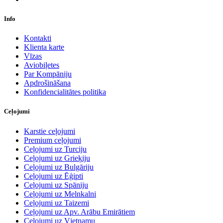
Info
Kontakti
Klienta karte
Vīzas
Aviobiļetes
Par Kompāniju
Apdrošināšana
Konfidencialitātes politika
Ceļojumi
Karstie ceļojumi
Premium ceļojumi
Ceļojumi uz Turciju
Ceļojumi uz Grieķiju
Ceļojumi uz Bulgāriju
Ceļojumi uz Ēģipti
Ceļojumi uz Spāniju
Ceļojumi uz Melnkalni
Ceļojumi uz Taizemi
Ceļojumi uz Apv. Arābu Emirātiem
Ceļojumi uz Vjetnamu