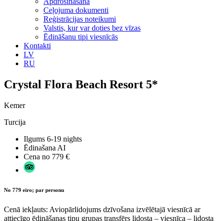
Apdrošināšana
Ceļojuma dokumenti
Reģistrācijas noteikumi
Valstis, kur var doties bez vīzas
Ēdināšanu tipi viesnīcās
Kontakti
LV
RU
Crystal Flora Beach Resort 5*
Kemer
Turcija
Ilgums
6-19 nights
Ēdinašana
AI
Cena no
779 €
No 779 eiro; par personu
Cenā iekļauts: Aviopārlidojums dzīvošana izvēlētajā viesnīcā ar
attiecīgo ēdināšanas tipu grupas transfērs lidosta – viesnīca – lidosta