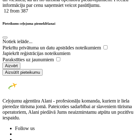
informāciju par cenu saņemsiet veicot pasūtījumu.
12
from 387
Pieteikums ceļojuma piemeklēšanai
Notiek ielāde...
Piekrītu privātuma un datu apstrādes noteikumiem
Japiekrīt reģistrācijas noteikumiem
Parakstīties uz jaunumiem
Aizvērt
Aizsūtīt pieteikumu
Ceļojumu aģentūra Alani - profesionāļu komanda, kuriem ir liela
pieredze tūrisma jomā. Pateicoties sadarbībai ar slaveniem tūrisma
operatoriem, Alani piedāvā Jums neaizmirstamu atpūtu un pozitīvu
iespaidu.
Follow us