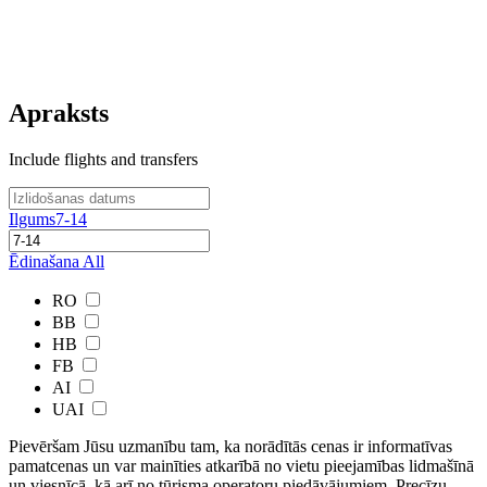
Apraksts
Include flights and transfers
Ilgums
7-14
Ēdinašana
All
RO
BB
HB
FB
AI
UAI
Pievēršam Jūsu uzmanību tam, ka norādītās cenas ir ​informatīvas ​
pamatcenas un var mainīties atkarībā ​no ​vietu pieejamības lidmašīnā
un viesnīcā, kā arī no tūrisma operatoru piedāvājumiem. Precīzu