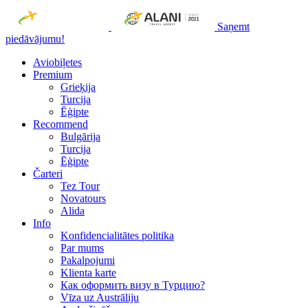
Saņemt
piedāvājumu!
Aviobiļetes
Premium
Grieķija
Turcija
Ēģipte
Recommend
Bulgārija
Turcija
Ēģipte
Čarteri
Tez Tour
Novatours
Alida
Info
Konfidencialitātes politika
Par mums
Рakalpojumi
Klienta karte
Как оформить визу в Турцию?
Vīza uz Austrāliju