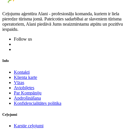
Ceļojumu aģentūra Alani - profesionāļu komanda, kuriem ir liela
pieredze tūrisma jomā. Pateicoties sadarbībai ar slaveniem tūrisma
operatoriem, Alani piedāvā Jums neaizmirstamu atpūtu un pozitīvu
iespaidu.
Follow us
Info
Kontakti
Klienta karte
Vīzas
Aviobiļetes
Par Kompāniju
Apdrošināšana
Konfidencialitātes politika
Ceļojumi
Karstie ceļojumi