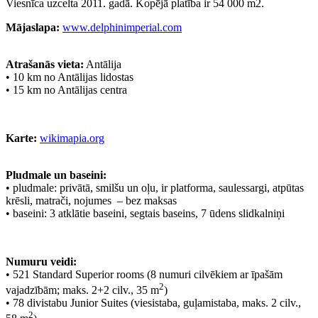
Viesnīca uzcelta 2011. gadā. Kopējā platība ir 54 000 m2.
Mājaslapa:
www.delphinimperial.com
Atrašanās vieta:
Antālija
•
10 km no Antālijas lidostas
•
15 km no Antālijas centra
Karte:
wikimapia.org
Pludmale un baseini:
•
pludmale: privātā, smilšu un oļu, ir platforma, saulessargi, atpūtas
krēsli, matrači, nojumes – bez maksas
•
baseini: 3 atklātie baseini, segtais baseins, 7 ūdens slidkalniņi
Numuru veidi:
•
521 Standard Superior rooms (8 numuri cilvēkiem ar īpašām
2
vajadzībām; maks. 2+2 cilv., 35 m
)
•
78 divistabu Junior Suites (viesistaba, guļamistaba, maks. 2 cilv.,
2