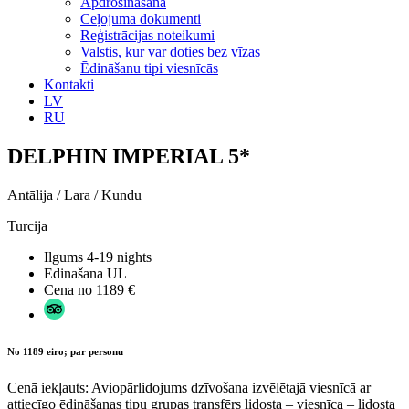
Apdrošināšana
Ceļojuma dokumenti
Reģistrācijas noteikumi
Valstis, kur var doties bez vīzas
Ēdināšanu tipi viesnīcās
Kontakti
LV
RU
DELPHIN IMPERIAL 5*
Antālija / Lara / Kundu
Turcija
Ilgums
4-19 nights
Ēdinašana
UL
Cena no
1189 €
No 1189 eiro; par personu
Cenā iekļauts: Aviopārlidojums dzīvošana izvēlētajā viesnīcā ar
attiecīgo ēdināšanas tipu grupas transfērs lidosta – viesnīca – lidosta