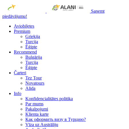
Saņemt
piedāvājumu!
Aviobiļetes
Premium
Grieķija
Turcija
Ēģipte
Recommend
Bulgārija
Turcija
Ēģipte
Čarteri
Tez Tour
Novatours
Alida
Info
Konfidencialitātes politika
Par mums
Рakalpojumi
Klienta karte
Как оформить визу в Турцию?
Vīza uz Austrāliju