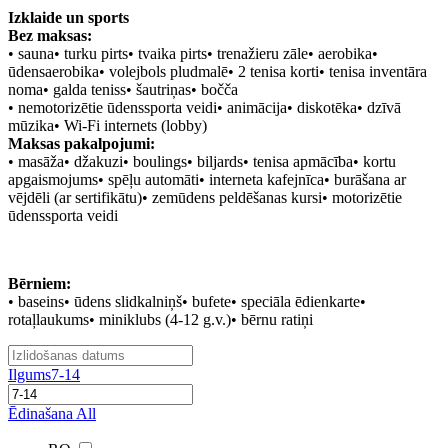
Izklaide un sports
Bez maksas:
•
sauna•
turku pirts•
tvaika pirts•
trenažieru zāle•
aerobika•
ūdensaerobika•
volejbols pludmalē•
2 tenisa korti•
tenisa inventāra
noma•
galda teniss•
šautriņas•
bočča
•
nemotorizētie ūdenssporta veidi•
animācija•
diskotēka•
dzīvā
mūzika•
Wi-Fi internets (lobby)
Maksas pakalpojumi:
•
masāža•
džakuzi•
boulings•
biljards•
tenisa apmācība•
kortu
apgaismojums•
spēļu automāti•
interneta kafejnīca•
burāšana ar
vējdēli (ar sertifikātu)•
zemūdens peldēšanas kursi•
motorizētie
ūdenssporta veidi
Bērniem:
•
baseins•
ūdens slidkalniņš•
bufete•
speciāla ēdienkarte•
rotaļlaukums•
miniklubs (4-12 g.v.)•
bērnu ratiņi
Ilgums
7-14
Ēdinašana
All