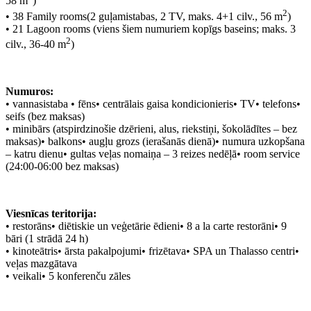
58 m
)
2
•
38 Family rooms(2 guļamistabas, 2 TV, maks. 4+1 cilv., 56 m
)
• 21 Lagoon rooms (viens šiem numuriem kopīgs baseins; maks. 3
2
cilv., 36-40 m
)
Numuros:
•
vannasistaba •
fēns•
centrālais gaisa kondicionieris•
TV•
telefons•
seifs (bez maksas)
•
minibārs (atspirdzinošie dzērieni, alus, riekstiņi, šokolādītes – bez
maksas)•
balkons•
augļu grozs (ierašanās dienā)•
numura uzkopšana
– katru dienu•
gultas veļas nomaiņa – 3 reizes nedēļā•
room service
(24:00-06:00 bez maksas)
Viesnīcas teritorija:
•
restorāns•
diētiskie un veģetārie ēdieni•
8 a la carte restorāni•
9
bāri (1 strādā 24 h)
•
kinoteātris•
ārsta pakalpojumi•
frizētava•
SPA un Thalasso centri•
veļas mazgātava
•
veikali•
5 konferenču zāles