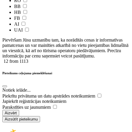
RO
BB
HB
FB
AI
UAI
Pievēršam Jūsu uzmanību tam, ka norādītās cenas ir ​informatīvas ​
pamatcenas un var mainīties atkarībā ​no ​vietu pieejamības lidmašīnā
un viesnīcā, kā arī no tūrisma operatoru piedāvājumiem. Precīzu
informāciju par cenu saņemsiet veicot pasūtījumu.
12
from 1113
Pieteikums ceļojuma piemeklēšanai
Notiek ielāde...
Piekrītu privātuma un datu apstrādes noteikumiem
Japiekrīt reģistrācijas noteikumiem
Parakstīties uz jaunumiem
Aizvērt
Aizsūtīt pieteikumu