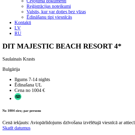
Ceļojuma dokumenti
Reģistrācijas noteikumi
Valstis, kur var doties bez vīzas
Ēdināšanu tipi viesnīcās
Kontakti
LV
RU
DIT MAJESTIC BEACH RESORT 4*
Saulainais Krasts
Bulgārija
Ilgums
7-14 nights
Ēdinašana
UL
Cena no
1004 €
No 1004 eiro; par personu
Cenā iekļauts: Aviopārlidojums dzīvošana izvēlētajā viesnīcā ar attiecī
Skatīt datumus