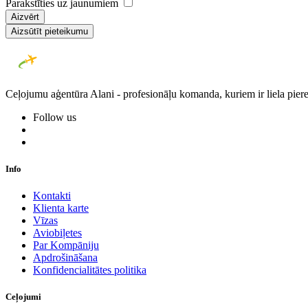
Parakstīties uz jaunumiem
Aizvērt
Aizsūtīt pieteikumu
Ceļojumu aģentūra Alani - profesionāļu komanda, kuriem ir liela piere
Follow us
Info
Kontakti
Klienta karte
Vīzas
Aviobiļetes
Par Kompāniju
Apdrošināšana
Konfidencialitātes politika
Ceļojumi