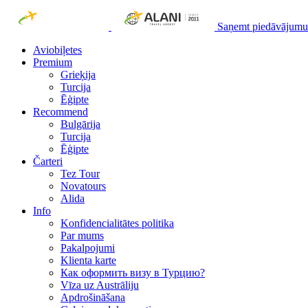
Saņemt piedāvājumu
Aviobiļetes
Premium
Grieķija
Turcija
Ēģipte
Recommend
Bulgārija
Turcija
Ēģipte
Čarteri
Tez Tour
Novatours
Alida
Info
Konfidencialitātes politika
Par mums
Рakalpojumi
Klienta karte
Как оформить визу в Турцию?
Vīza uz Austrāliju
Apdrošināšana