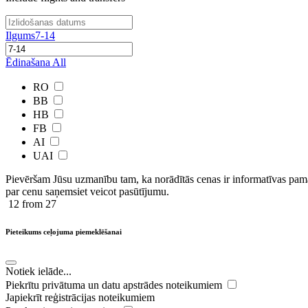
Ilgums
7-14
Ēdinašana
All
RO
BB
HB
FB
AI
UAI
Pievēršam Jūsu uzmanību tam, ka norādītās cenas ir ​informatīvas ​pama
par cenu saņemsiet veicot pasūtījumu.
12
from 27
Pieteikums ceļojuma piemeklēšanai
Notiek ielāde...
Piekrītu privātuma un datu apstrādes noteikumiem
Japiekrīt reģistrācijas noteikumiem