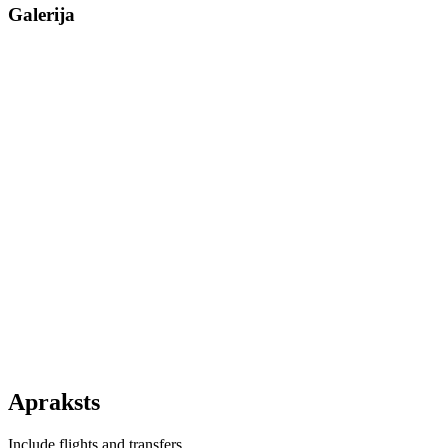
Galerija
Apraksts
Include flights and transfers