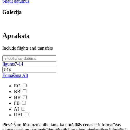
Skatīt datumus
Galerija
Apraksts
Include flights and transfers
Ilgums
7-14
Ēdinašana
All
RO
BB
HB
FB
AI
UAI
Pievēršam Jūsu uzmanību tam, ka norādītās cenas ir ​informatīvas ​
pamatcenas un var mainīties atkarībā ​no ​vietu pieejamības lidmašīnā