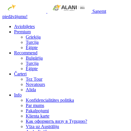
Saņemt
piedāvājumu!
Aviobiļetes
Premium
Grieķija
Turcija
Ēģipte
Recommend
Bulgārija
Turcija
Ēģipte
Čarteri
Tez Tour
Novatours
Alida
Info
Konfidencialitātes politika
Par mums
Рakalpojumi
Klienta karte
Как оформить визу в Турцию?
Vīza uz Austrāliju