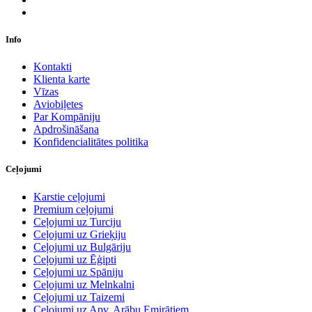
Info
Kontakti
Klienta karte
Vīzas
Aviobiļetes
Par Kompāniju
Apdrošināšana
Konfidencialitātes politika
Ceļojumi
Karstie ceļojumi
Premium ceļojumi
Ceļojumi uz Turciju
Ceļojumi uz Grieķiju
Ceļojumi uz Bulgāriju
Ceļojumi uz Ēģipti
Ceļojumi uz Spāniju
Ceļojumi uz Melnkalni
Ceļojumi uz Taizemi
Ceļojumi uz Apv. Arābu Emirātiem