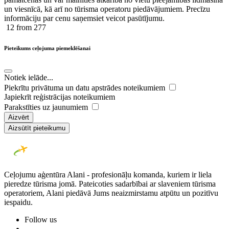
un viesnīcā, kā arī no tūrisma operatoru piedāvājumiem. Precīzu
informāciju par cenu saņemsiet veicot pasūtījumu.
12
from 277
Pieteikums ceļojuma piemeklēšanai
Notiek ielāde...
Piekrītu privātuma un datu apstrādes noteikumiem
Japiekrīt reģistrācijas noteikumiem
Parakstīties uz jaunumiem
Aizvērt
Aizsūtīt pieteikumu
Ceļojumu aģentūra Alani - profesionāļu komanda, kuriem ir liela
pieredze tūrisma jomā. Pateicoties sadarbībai ar slaveniem tūrisma
operatoriem, Alani piedāvā Jums neaizmirstamu atpūtu un pozitīvu
iespaidu.
Follow us