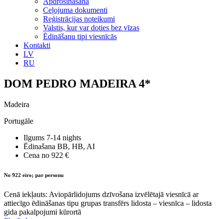
Apdrošināšana
Ceļojuma dokumenti
Reģistrācijas noteikumi
Valstis, kur var doties bez vīzas
Ēdināšanu tipi viesnīcās
Kontakti
LV
RU
DOM PEDRO MADEIRA 4*
Madeira
Portugāle
Ilgums
7-14 nights
Ēdinašana
BB, HB, AI
Cena no
922 €
No 922 eiro; par personu
Cenā iekļauts: Aviopārlidojums dzīvošana izvēlētajā viesnīcā ar
attiecīgo ēdināšanas tipu grupas transfērs lidosta – viesnīca – lidosta
gida pakalpojumi kūrortā