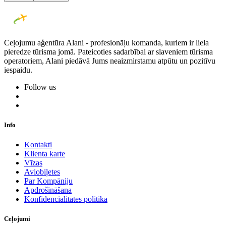
Ceļojumu aģentūra Alani - profesionāļu komanda, kuriem ir liela
pieredze tūrisma jomā. Pateicoties sadarbībai ar slaveniem tūrisma
operatoriem, Alani piedāvā Jums neaizmirstamu atpūtu un pozitīvu
iespaidu.
Follow us
Info
Kontakti
Klienta karte
Vīzas
Aviobiļetes
Par Kompāniju
Apdrošināšana
Konfidencialitātes politika
Ceļojumi