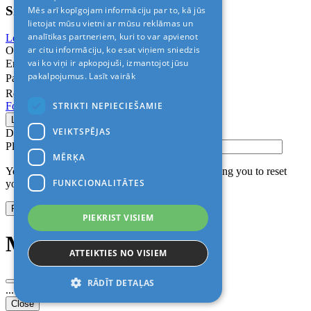
Sign In
Mēs arī kopīgojam informāciju par to, kā jūs
lietojat mūsu vietni ar mūsu reklāmas un
analītikas partneriem, kuri to var apvienot
Login with Facebook
Login with Google
ar citu informāciju, ko esat viņiem sniedzis
Or
vai ko viņi ir apkopojuši, izmantojot jūsu
Email
pakalpojumus.
Lasīt vairāk
Password
Remember me
STRIKTI NEPIECIEŠAMIE
Forgot Password?
VEIKTSPĒJAS
Don’t have an account?
Sign up
Please confirm login email below
MĒRĶA
You will receive an email containing a link allowing you to reset
FUNKCIONALITĀTES
your password to a new preferred one.
PIEKRIST VISIEM
Modal title
ATTEIKTIES NO VISIEM
RĀDĪT DETAĻAS
...
Close