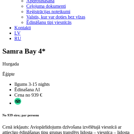
Apdrošināšana
Ceļojuma dokumenti
Reģistrācijas noteikumi
Valstis, kur var doties bez vīzas
Ēdināšanu tipi viesnīcās
Kontakti
LV
RU
Samra Bay 4*
Hurgada
Ēģipte
Ilgums
3-15 nights
Ēdinašana
AI
Cena no
939 €
No 939 eiro; par personu
Cenā iekļauts: Aviopārlidojums dzīvošana izvēlētajā viesnīcā ar
attiecīgo ēdināšanas tipu grupas transfērs lidosta – viesnīca – lidosta