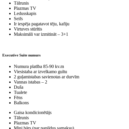
Tālrunis
Plazmas TV
Ledusskapis
Seifs
Ir iespēja pagatavot tēju, kafiju
Virtuves stūrītis
Maksimāli var izmitināt – 3+1
Executive Suite numurs
Numura platība 85-90 kv.m
Viesistaba ar izvelkamo gultu
2 guļamistabas savienotas ar durvīm
Vannas istabas – 2
Duša
Tualete
Fēns
Balkons
Gaisa kondicionētājs
Tālrunis
Plazmas TV
Mini bārs (par papildus samaksu)