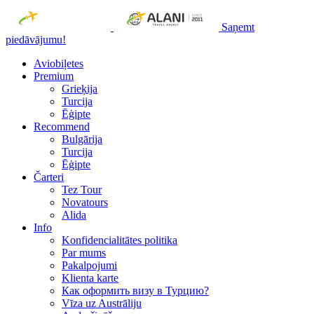
Saņemt
piedāvājumu!
Aviobiļetes
Premium
Grieķija
Turcija
Ēģipte
Recommend
Bulgārija
Turcija
Ēģipte
Čarteri
Tez Tour
Novatours
Alida
Info
Konfidencialitātes politika
Par mums
Рakalpojumi
Klienta karte
Как оформить визу в Турцию?
Vīza uz Austrāliju