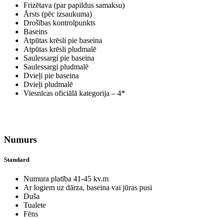
Frizētava (par papildus samaksu)
Ārsts (pēc izsaukuma)
Drošības kontrolpunkts
Baseins
Atpūtas krēsli pie baseina
Atpūtas krēsli pludmalē
Saulessargi pie baseina
Saulessargi pludmalē
Dvieļi pie baseina
Dvieļi pludmalē
Viesnīcas oficiālā kategorija – 4*
Numurs
Standard
Numura platība 41-45 kv.m
Ar logiem uz dārza, baseina vai jūras pusi
Duša
Tualete
Fēns