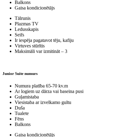
Balkons
Gaisa kondicionētājs
Tālrunis
Plazmas TV
Ledusskapis
Seifs
Ir iespēja pagatavot tēju, kafiju
Virtuves stūrītis
Maksimāli var izmitināt – 3
Junior Suite numurs
Numura platība 65-70 kv.m
Ar logiem uz dārza vai baseina pusi
Guļamistaba
Viesistaba ar izvelkamo gultu
Duša
Tualete
Fēns
Balkons
Gaisa kondicionētājs