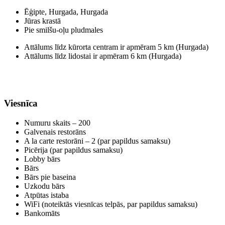
Ēģipte, Hurgada, Hurgada
Jūras krastā
Pie smilšu-oļu pludmales
Attālums līdz kūrorta centram ir apmēram 5 km (Hurgada)
Attālums līdz lidostai ir apmēram 6 km (Hurgada)
Viesnīca
Numuru skaits – 200
Galvenais restorāns
A la carte restorāni – 2 (par papildus samaksu)
Picērija (par papildus samaksu)
Lobby bārs
Bārs
Bārs pie baseina
Uzkodu bārs
Atpūtas istaba
WiFi (noteiktās viesnīcas telpās, par papildus samaksu)
Bankomāts