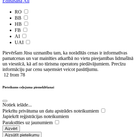
Ēdinašana
All
RO
BB
HB
FB
AI
UAI
Pievēršam Jūsu uzmanību tam, ka norādītās cenas ir ​informatīvas ​
pamatcenas un var mainīties atkarībā ​no ​vietu pieejamības lidmašīnā
un viesnīcā, kā arī no tūrisma operatoru piedāvājumiem. Precīzu
informāciju par cenu saņemsiet veicot pasūtījumu.
12
from 78
Pieteikums ceļojuma piemeklēšanai
Notiek ielāde...
Piekrītu privātuma un datu apstrādes noteikumiem
Japiekrīt reģistrācijas noteikumiem
Parakstīties uz jaunumiem
Aizvērt
Aizsūtīt pieteikumu