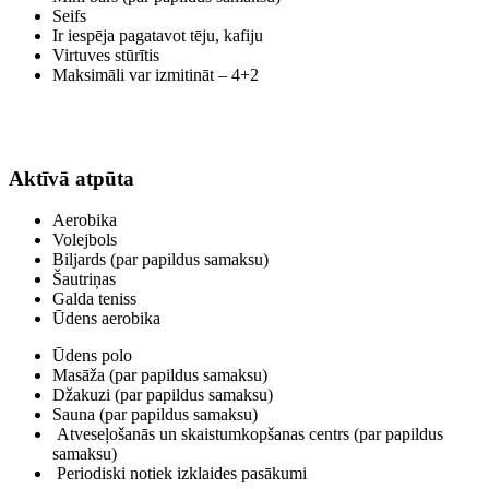
Seifs
Ir iespēja pagatavot tēju, kafiju
Virtuves stūrītis
Maksimāli var izmitināt – 4+2
Aktīvā atpūta
Aerobika
Volejbols
Biljards (par papildus samaksu)
Šautriņas
Galda teniss
Ūdens aerobika
Ūdens polo
Masāža (par papildus samaksu)
Džakuzi (par papildus samaksu)
Sauna (par papildus samaksu)
Atveseļošanās un skaistumkopšanas centrs (par papildus
samaksu)
Periodiski notiek izklaides pasākumi