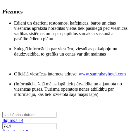
Piezīmes
Ēdieni un dzērieni restorānos, kafejnīcās, bāros un citās
viesnīcas aprakstā norādītās vietās tiek pasniegti pēc viesnīcas
vadības sistēmas un ir par papildus samaksu saskaņā ar
pasūtīto ēdienu plānu.
Sniegtā informācija par viesnīcu, viesnīcas pakalpojumu
daudzveidība, to grafiks un cenas var tikt mainītas
Oficiālā viesnīcas interneta adrese:
www.samrabayhotel.com
(Informācija šajā mājas lapā tiek pārvaldīta un atjaunota no
viesnīcas puses. Tūrisma operators nenes atbildību par
informāciju, kas tiek izvietota šajā mājas lapā)
Ilgums
7-14