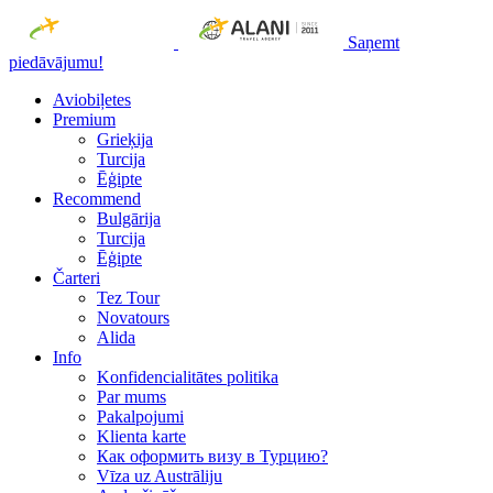
Saņemt
piedāvājumu!
Aviobiļetes
Premium
Grieķija
Turcija
Ēģipte
Recommend
Bulgārija
Turcija
Ēģipte
Čarteri
Tez Tour
Novatours
Alida
Info
Konfidencialitātes politika
Par mums
Рakalpojumi
Klienta karte
Как оформить визу в Турцию?
Vīza uz Austrāliju