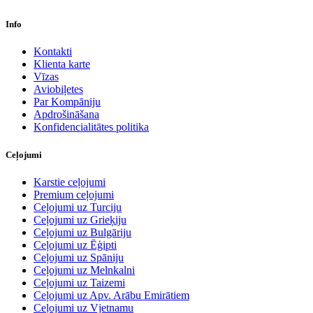
Info
Kontakti
Klienta karte
Vīzas
Aviobiļetes
Par Kompāniju
Apdrošināšana
Konfidencialitātes politika
Ceļojumi
Karstie ceļojumi
Premium ceļojumi
Ceļojumi uz Turciju
Ceļojumi uz Grieķiju
Ceļojumi uz Bulgāriju
Ceļojumi uz Ēģipti
Ceļojumi uz Spāniju
Ceļojumi uz Melnkalni
Ceļojumi uz Taizemi
Ceļojumi uz Apv. Arābu Emirātiem
Ceļojumi uz Vjetnamu