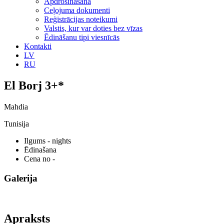
Apdrošināšana
Ceļojuma dokumenti
Reģistrācijas noteikumi
Valstis, kur var doties bez vīzas
Ēdināšanu tipi viesnīcās
Kontakti
LV
RU
El Borj 3+*
Mahdia
Tunisija
Ilgums
- nights
Ēdinašana
Cena no
-
Galerija
Apraksts