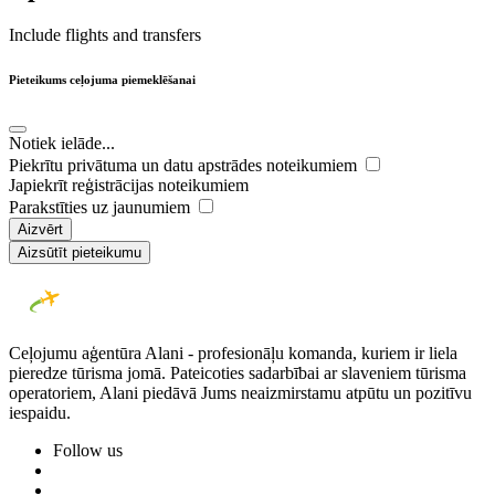
Include flights and transfers
Pieteikums ceļojuma piemeklēšanai
Notiek ielāde...
Piekrītu privātuma un datu apstrādes noteikumiem
Japiekrīt reģistrācijas noteikumiem
Parakstīties uz jaunumiem
Aizvērt
Aizsūtīt pieteikumu
Ceļojumu aģentūra Alani - profesionāļu komanda, kuriem ir liela
pieredze tūrisma jomā. Pateicoties sadarbībai ar slaveniem tūrisma
operatoriem, Alani piedāvā Jums neaizmirstamu atpūtu un pozitīvu
iespaidu.
Follow us