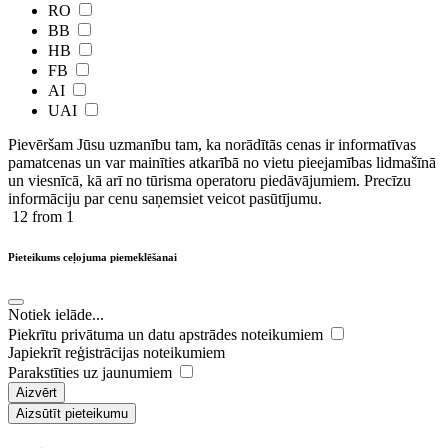
RO
BB
HB
FB
AI
UAI
Pievēršam Jūsu uzmanību tam, ka norādītās cenas ir ​informatīvas ​
pamatcenas un var mainīties atkarībā ​no ​vietu pieejamības lidmašīnā
un viesnīcā, kā arī no tūrisma operatoru piedāvājumiem. Precīzu
informāciju par cenu saņemsiet veicot pasūtījumu.
12
from 1
Pieteikums ceļojuma piemeklēšanai
Notiek ielāde...
Piekrītu privātuma un datu apstrādes noteikumiem
Japiekrīt reģistrācijas noteikumiem
Parakstīties uz jaunumiem
Aizvērt
Aizsūtīt pieteikumu