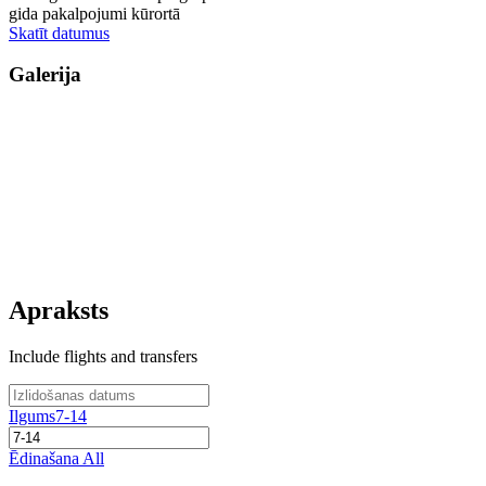
gida pakalpojumi kūrortā
Skatīt datumus
Galerija
Apraksts
Include flights and transfers
Ilgums
7-14
Ēdinašana
All