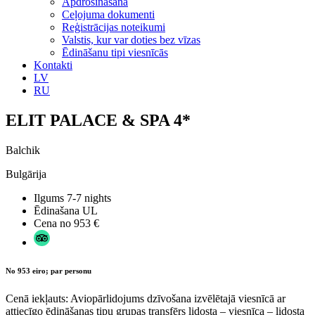
Apdrošināšana
Ceļojuma dokumenti
Reģistrācijas noteikumi
Valstis, kur var doties bez vīzas
Ēdināšanu tipi viesnīcās
Kontakti
LV
RU
ELIT PALACE & SPA 4*
Balchik
Bulgārija
Ilgums
7-7 nights
Ēdinašana
UL
Cena no
953 €
No 953 eiro; par personu
Cenā iekļauts: Aviopārlidojums dzīvošana izvēlētajā viesnīcā ar
attiecīgo ēdināšanas tipu grupas transfērs lidosta – viesnīca – lidosta