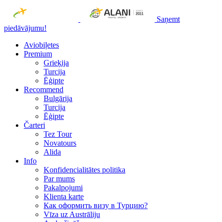
Saņemt
piedāvājumu!
Aviobiļetes
Premium
Grieķija
Turcija
Ēģipte
Recommend
Bulgārija
Turcija
Ēģipte
Čarteri
Tez Tour
Novatours
Alida
Info
Konfidencialitātes politika
Par mums
Рakalpojumi
Klienta karte
Как оформить визу в Турцию?
Vīza uz Austrāliju