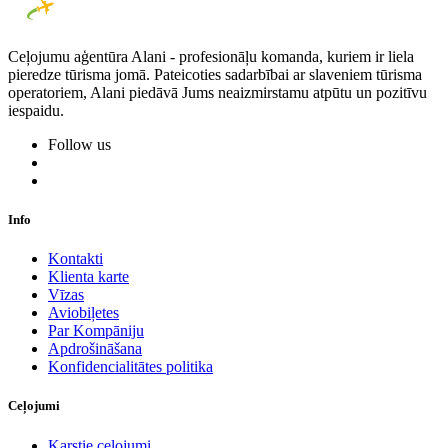
Ceļojumu aģentūra Alani - profesionāļu komanda, kuriem ir liela
pieredze tūrisma jomā. Pateicoties sadarbībai ar slaveniem tūrisma
operatoriem, Alani piedāvā Jums neaizmirstamu atpūtu un pozitīvu
iespaidu.
Follow us
Info
Kontakti
Klienta karte
Vīzas
Aviobiļetes
Par Kompāniju
Apdrošināšana
Konfidencialitātes politika
Ceļojumi
Karstie ceļojumi