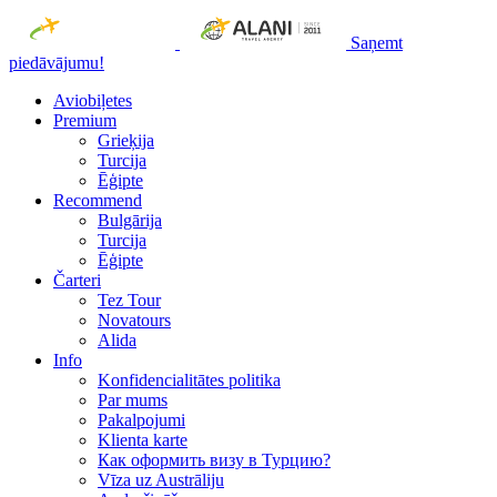
Saņemt
piedāvājumu!
Aviobiļetes
Premium
Grieķija
Turcija
Ēģipte
Recommend
Bulgārija
Turcija
Ēģipte
Čarteri
Tez Tour
Novatours
Alida
Info
Konfidencialitātes politika
Par mums
Рakalpojumi
Klienta karte
Как оформить визу в Турцию?
Vīza uz Austrāliju