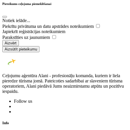
Pieteikums ceļojuma piemeklēšanai
Notiek ielāde...
Piekrītu privātuma un datu apstrādes noteikumiem
Japiekrīt reģistrācijas noteikumiem
Parakstīties uz jaunumiem
Aizvērt
Aizsūtīt pieteikumu
Ceļojumu aģentūra Alani - profesionāļu komanda, kuriem ir liela
pieredze tūrisma jomā. Pateicoties sadarbībai ar slaveniem tūrisma
operatoriem, Alani piedāvā Jums neaizmirstamu atpūtu un pozitīvu
iespaidu.
Follow us
Info