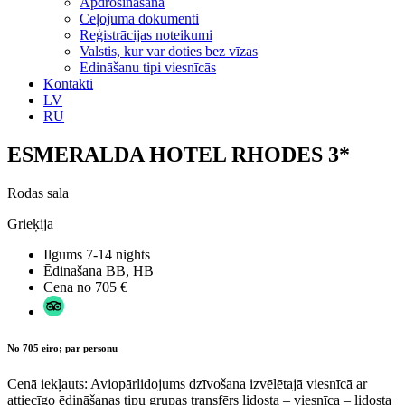
Apdrošināšana
Ceļojuma dokumenti
Reģistrācijas noteikumi
Valstis, kur var doties bez vīzas
Ēdināšanu tipi viesnīcās
Kontakti
LV
RU
ESMERALDA HOTEL RHODES 3*
Rodas sala
Grieķija
Ilgums
7-14 nights
Ēdinašana
BB, HB
Cena no
705 €
No 705 eiro; par personu
Cenā iekļauts: Aviopārlidojums dzīvošana izvēlētajā viesnīcā ar
attiecīgo ēdināšanas tipu grupas transfērs lidosta – viesnīca – lidosta