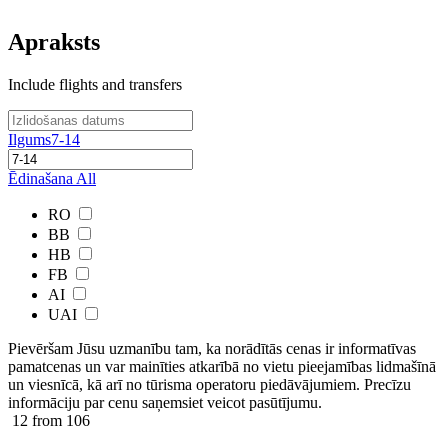
Apraksts
Include flights and transfers
Ilgums
7-14
Ēdinašana
All
RO
BB
HB
FB
AI
UAI
Pievēršam Jūsu uzmanību tam, ka norādītās cenas ir ​informatīvas ​
pamatcenas un var mainīties atkarībā ​no ​vietu pieejamības lidmašīnā
un viesnīcā, kā arī no tūrisma operatoru piedāvājumiem. Precīzu
informāciju par cenu saņemsiet veicot pasūtījumu.
12
from 106