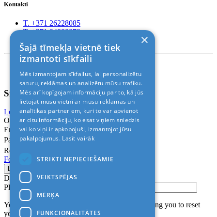
Kontakti
T. +371 26228085
T. +371 24888878
×
Rīga, Kr.Barona 88
Šajā tīmekļa vietnē tiek
izmantoti sīkfaili
Nosacījumi un atrunas
Mēs izmantojam sīkfailus, lai personalizētu
© 2011-2026> «ALANI SIA»
saturu, reklāmas un analizētu mūsu trafiku.
Sign In
Mēs arī kopīgojam informāciju par to, kā jūs
lietojat mūsu vietni ar mūsu reklāmas un
analītikas partneriem, kuri to var apvienot
Login with Facebook
Login with Google
ar citu informāciju, ko esat viņiem sniedzis
Or
vai ko viņi ir apkopojuši, izmantojot jūsu
Email
pakalpojumus.
Lasīt vairāk
Password
Remember me
STRIKTI NEPIECIEŠAMIE
Forgot Password?
VEIKTSPĒJAS
Don’t have an account?
Sign up
Please confirm login email below
MĒRĶA
You will receive an email containing a link allowing you to reset
FUNKCIONALITĀTES
your password to a new preferred one.