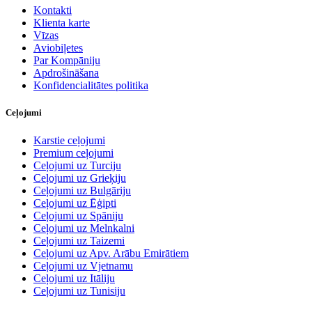
Kontakti
Klienta karte
Vīzas
Aviobiļetes
Par Kompāniju
Apdrošināšana
Konfidencialitātes politika
Ceļojumi
Karstie ceļojumi
Premium ceļojumi
Ceļojumi uz Turciju
Ceļojumi uz Grieķiju
Ceļojumi uz Bulgāriju
Ceļojumi uz Ēģipti
Ceļojumi uz Spāniju
Ceļojumi uz Melnkalni
Ceļojumi uz Taizemi
Ceļojumi uz Apv. Arābu Emirātiem
Ceļojumi uz Vjetnamu
Ceļojumi uz Itāliju
Ceļojumi uz Tunisiju