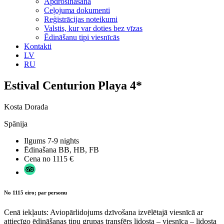
Apdrošināšana
Ceļojuma dokumenti
Reģistrācijas noteikumi
Valstis, kur var doties bez vīzas
Ēdināšanu tipi viesnīcās
Kontakti
LV
RU
Estival Centurion Playa 4*
Kosta Dorada
Spānija
Ilgums
7-9 nights
Ēdinašana
BB, HB, FB
Cena no
1115 €
No 1115 eiro; par personu
Cenā iekļauts: Aviopārlidojums dzīvošana izvēlētajā viesnīcā ar
attiecīgo ēdināšanas tipu grupas transfērs lidosta – viesnīca – lidosta