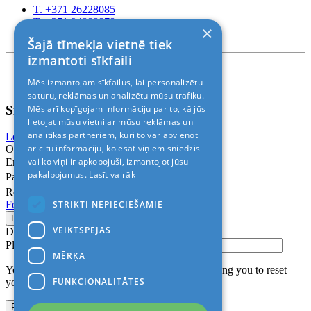
T. +371 26228085
T. +371 24888878
×
Rīga, Kr.Barona 88
Šajā tīmekļa vietnē tiek
izmantoti sīkfaili
Nosacījumi un atrunas
Mēs izmantojam sīkfailus, lai personalizētu
© 2011-2026> «ALANI SIA»
saturu, reklāmas un analizētu mūsu trafiku.
Sign In
Mēs arī kopīgojam informāciju par to, kā jūs
lietojat mūsu vietni ar mūsu reklāmas un
analītikas partneriem, kuri to var apvienot
Login with Facebook
Login with Google
ar citu informāciju, ko esat viņiem sniedzis
Or
vai ko viņi ir apkopojuši, izmantojot jūsu
Email
pakalpojumus.
Lasīt vairāk
Password
Remember me
STRIKTI NEPIECIEŠAMIE
Forgot Password?
VEIKTSPĒJAS
Don’t have an account?
Sign up
Please confirm login email below
MĒRĶA
You will receive an email containing a link allowing you to reset
FUNKCIONALITĀTES
your password to a new preferred one.