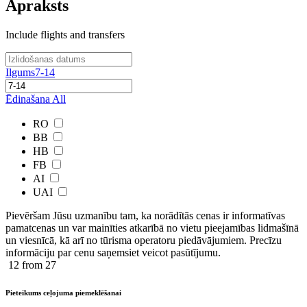
Apraksts
Include flights and transfers
Ilgums
7-14
Ēdinašana
All
RO
BB
HB
FB
AI
UAI
Pievēršam Jūsu uzmanību tam, ka norādītās cenas ir ​informatīvas ​
pamatcenas un var mainīties atkarībā ​no ​vietu pieejamības lidmašīnā
un viesnīcā, kā arī no tūrisma operatoru piedāvājumiem. Precīzu
informāciju par cenu saņemsiet veicot pasūtījumu.
12
from 27
Pieteikums ceļojuma piemeklēšanai