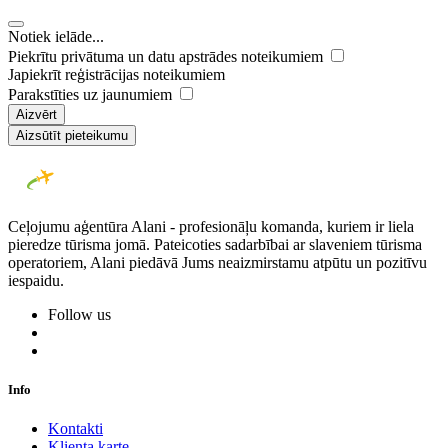
Notiek ielāde...
Piekrītu privātuma un datu apstrādes noteikumiem
Japiekrīt reģistrācijas noteikumiem
Parakstīties uz jaunumiem
Aizvērt
Aizsūtīt pieteikumu
Ceļojumu aģentūra Alani - profesionāļu komanda, kuriem ir liela
pieredze tūrisma jomā. Pateicoties sadarbībai ar slaveniem tūrisma
operatoriem, Alani piedāvā Jums neaizmirstamu atpūtu un pozitīvu
iespaidu.
Follow us
Info
Kontakti
Klienta karte