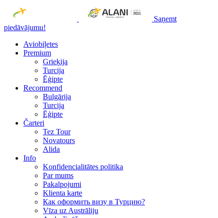
Saņemt
piedāvājumu!
Aviobiļetes
Premium
Grieķija
Turcija
Ēģipte
Recommend
Bulgārija
Turcija
Ēģipte
Čarteri
Tez Tour
Novatours
Alida
Info
Konfidencialitātes politika
Par mums
Рakalpojumi
Klienta karte
Как оформить визу в Турцию?
Vīza uz Austrāliju