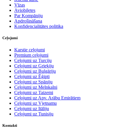
Vīzas
Aviobiļetes
Par Kompāniju
Apdrošināšana
Konfidencialitātes politika
Ceļojumi
Karstie ceļojumi
Premium ceļojumi
Ceļojumi uz Turciju
Ceļojumi uz Grieķiju
Ceļojumi uz Bulgāriju
Ceļojumi uz Ēģipti
Ceļojumi uz Spāniju
Ceļojumi uz Melnkalni
Ceļojumi uz Taizemi
Ceļojumi uz Apv. Arābu Emirātiem
Ceļojumi uz Vjetnamu
Ceļojumi uz Itāliju
Ceļojumi uz Tunisiju
Kontakti