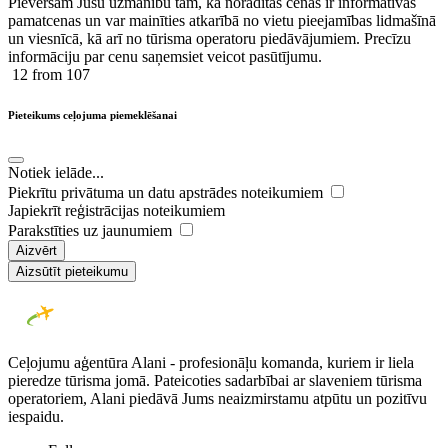
Pievēršam Jūsu uzmanību tam, ka norādītās cenas ir ​informatīvas ​
pamatcenas un var mainīties atkarībā ​no ​vietu pieejamības lidmašīnā
un viesnīcā, kā arī no tūrisma operatoru piedāvājumiem. Precīzu
informāciju par cenu saņemsiet veicot pasūtījumu.
12
from 107
Pieteikums ceļojuma piemeklēšanai
Notiek ielāde...
Piekrītu privātuma un datu apstrādes noteikumiem
Japiekrīt reģistrācijas noteikumiem
Parakstīties uz jaunumiem
Aizvērt
Aizsūtīt pieteikumu
Ceļojumu aģentūra Alani - profesionāļu komanda, kuriem ir liela
pieredze tūrisma jomā. Pateicoties sadarbībai ar slaveniem tūrisma
operatoriem, Alani piedāvā Jums neaizmirstamu atpūtu un pozitīvu
iespaidu.