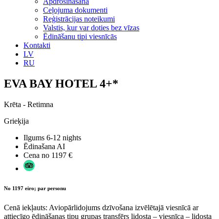
Apdrošināšana
Ceļojuma dokumenti
Reģistrācijas noteikumi
Valstis, kur var doties bez vīzas
Ēdināšanu tipi viesnīcās
Kontakti
LV
RU
EVA BAY HOTEL 4+*
Krēta - Retimna
Grieķija
Ilgums
6-12 nights
Ēdinašana
AI
Cena no
1197 €
No 1197 eiro; par personu
Cenā iekļauts: Aviopārlidojums dzīvošana izvēlētajā viesnīcā ar
attiecīgo ēdināšanas tipu grupas transfērs lidosta – viesnīca – lidosta