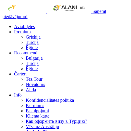
Saņemt
piedāvājumu!
Aviobiļetes
Premium
Grieķija
Turcija
Ēģipte
Recommend
Bulgārija
Turcija
Ēģipte
Čarteri
Tez Tour
Novatours
Alida
Info
Konfidencialitātes politika
Par mums
Рakalpojumi
Klienta karte
Как оформить визу в Турцию?
Vīza uz Austrāliju