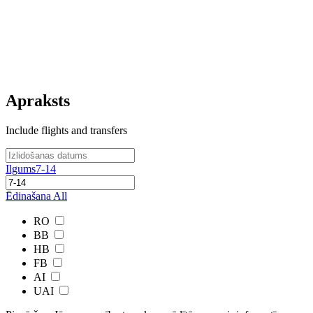
Apraksts
Include flights and transfers
Ilgums
7-14
Ēdinašana
All
RO
BB
HB
FB
AI
UAI