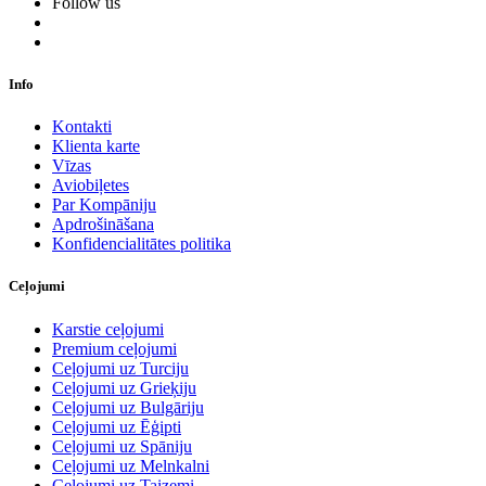
Follow us
Info
Kontakti
Klienta karte
Vīzas
Aviobiļetes
Par Kompāniju
Apdrošināšana
Konfidencialitātes politika
Ceļojumi
Karstie ceļojumi
Premium ceļojumi
Ceļojumi uz Turciju
Ceļojumi uz Grieķiju
Ceļojumi uz Bulgāriju
Ceļojumi uz Ēģipti
Ceļojumi uz Spāniju
Ceļojumi uz Melnkalni
Ceļojumi uz Taizemi