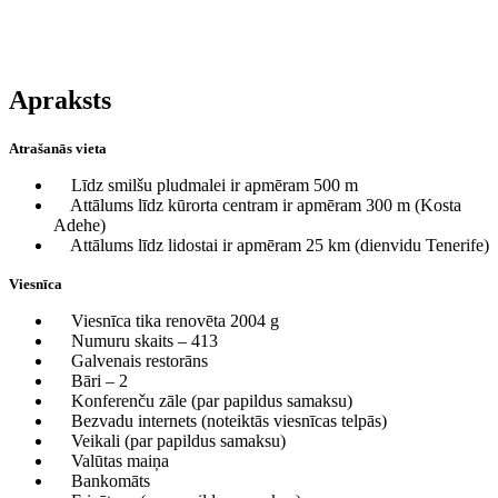
Apraksts
Atrašanās vieta
Līdz smilšu pludmalei ir apmēram 500 m
Attālums līdz kūrorta centram ir apmēram 300 m (Kosta
Adehe)
Attālums līdz lidostai ir apmēram 25 km (dienvidu Tenerife)
Viesnīca
Viesnīca tika renovēta 2004 g
Numuru skaits – 413
Galvenais restorāns
Bāri – 2
Konferenču zāle (par papildus samaksu)
Bezvadu internets (noteiktās viesnīcas telpās)
Veikali (par papildus samaksu)
Valūtas maiņa
Bankomāts