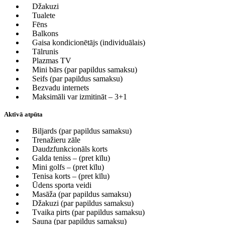
Džakuzi
Tualete
Fēns
Balkons
Gaisa kondicionētājs (individuālais)
Tālrunis
Plazmas TV
Mini bārs (par papildus samaksu)
Seifs (par papildus samaksu)
Bezvadu internets
Maksimāli var izmitināt – 3+1
Aktīvā atpūta
Biljards (par papildus samaksu)
Trenažieru zāle
Daudzfunkcionāls korts
Galda teniss – (pret kīlu)
Mini golfs – (pret kīlu)
Tenisa korts – (pret kīlu)
Ūdens sporta veidi
Masāža (par papildus samaksu)
Džakuzi (par papildus samaksu)
Tvaika pirts (par papildus samaksu)
Sauna (par papildus samaksu)