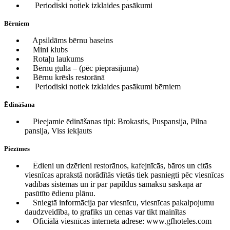
Periodiski notiek izklaides pasākumi
Bērniem
Apsildāms bērnu baseins
Mini klubs
Rotaļu laukums
Bērnu gulta – (pēc pieprasījuma)
Bērnu krēsls restorānā
Periodiski notiek izklaides pasākumi bērniem
Ēdināšana
Pieejamie ēdināšanas tipi: Brokastis, Puspansija, Pilna
pansija, Viss iekļauts
Piezīmes
Ēdieni un dzērieni restorānos, kafejnīcās, bāros un citās
viesnīcas aprakstā norādītās vietās tiek pasniegti pēc viesnīcas
vadības sistēmas un ir par papildus samaksu saskaņā ar
pasūtīto ēdienu plānu.
Sniegtā informācija par viesnīcu, viesnīcas pakalpojumu
daudzveidība, to grafiks un cenas var tikt mainītas
Oficiālā viesnīcas interneta adrese: www.gfhoteles.com