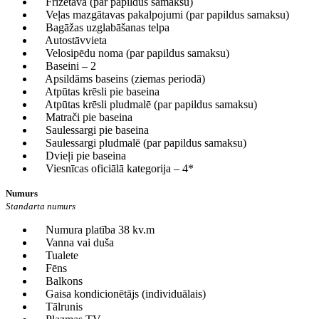
Frizētava (par papildus samaksu)
Veļas mazgātavas pakalpojumi (par papildus samaksu)
Bagāžas uzglabāšanas telpa
Autostāvvieta
Velosipēdu noma (par papildus samaksu)
Baseini – 2
Apsildāms baseins (ziemas periodā)
Atpūtas krēsli pie baseina
Atpūtas krēsli pludmalē (par papildus samaksu)
Matrači pie baseina
Saulessargi pie baseina
Saulessargi pludmalē (par papildus samaksu)
Dvieļi pie baseina
Viesnīcas oficiālā kategorija – 4*
Numurs
Standarta numurs
Numura platība 38 kv.m
Vanna vai duša
Tualete
Fēns
Balkons
Gaisa kondicionētājs (individuālais)
Tālrunis