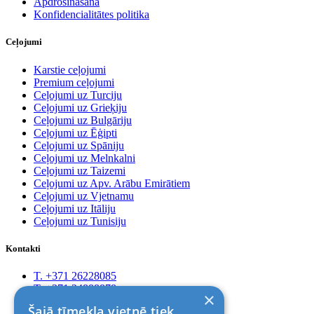
Apdrošināšana
Konfidencialitātes politika
Ceļojumi
Karstie ceļojumi
Premium ceļojumi
Ceļojumi uz Turciju
Ceļojumi uz Grieķiju
Ceļojumi uz Bulgāriju
Ceļojumi uz Ēģipti
Ceļojumi uz Spāniju
Ceļojumi uz Melnkalni
Ceļojumi uz Taizemi
Ceļojumi uz Apv. Arābu Emirātiem
Ceļojumi uz Vjetnamu
Ceļojumi uz Itāliju
Ceļojumi uz Tunisiju
Kontakti
T. +371 26228085
T. +371 24888878
×
Rīga, Kr.Barona 88
Šajā tīmekļa vietnē tiek