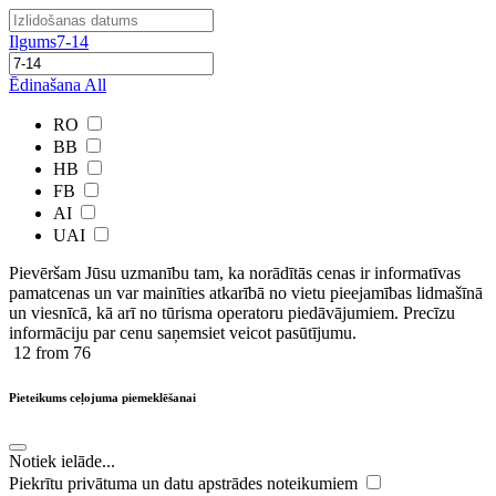
Ilgums
7-14
Ēdinašana
All
RO
BB
HB
FB
AI
UAI
Pievēršam Jūsu uzmanību tam, ka norādītās cenas ir ​informatīvas ​
pamatcenas un var mainīties atkarībā ​no ​vietu pieejamības lidmašīnā
un viesnīcā, kā arī no tūrisma operatoru piedāvājumiem. Precīzu
informāciju par cenu saņemsiet veicot pasūtījumu.
12
from 76
Pieteikums ceļojuma piemeklēšanai
Notiek ielāde...
Piekrītu privātuma un datu apstrādes noteikumiem