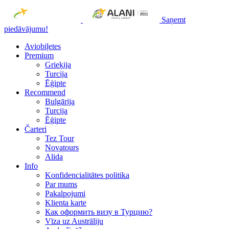
Saņemt
piedāvājumu!
Aviobiļetes
Premium
Grieķija
Turcija
Ēģipte
Recommend
Bulgārija
Turcija
Ēģipte
Čarteri
Tez Tour
Novatours
Alida
Info
Konfidencialitātes politika
Par mums
Рakalpojumi
Klienta karte
Как оформить визу в Турцию?
Vīza uz Austrāliju