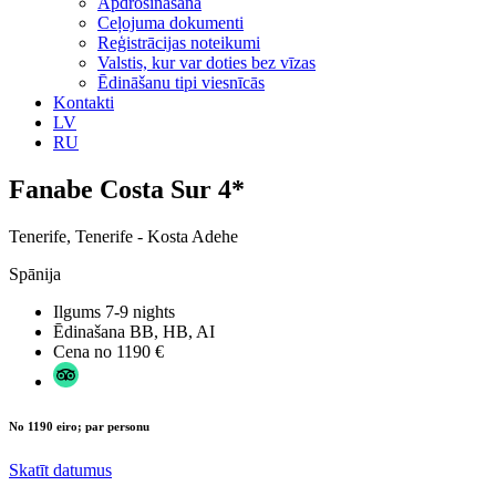
Apdrošināšana
Ceļojuma dokumenti
Reģistrācijas noteikumi
Valstis, kur var doties bez vīzas
Ēdināšanu tipi viesnīcās
Kontakti
LV
RU
Fanabe Costa Sur 4*
Tenerife, Tenerife - Kosta Adehe
Spānija
Ilgums
7-9 nights
Ēdinašana
BB, HB, AI
Cena no
1190 €
No 1190 eiro; par personu
Skatīt datumus