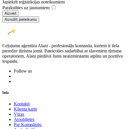
Japiekrīt reģistrācijas noteikumiem
Parakstīties uz jaunumiem
Aizvērt
Aizsūtīt pieteikumu
Ceļojumu aģentūra Alani - profesionāļu komanda, kuriem ir liela
pieredze tūrisma jomā. Pateicoties sadarbībai ar slaveniem tūrisma
operatoriem, Alani piedāvā Jums neaizmirstamu atpūtu un pozitīvu
iespaidu.
Follow us
Info
Kontakti
Klienta karte
Vīzas
Aviobiļetes
Par Kompāniju